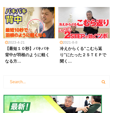
2023-4-21
2021-8-8
【最短１０秒】バキバキ
冷えからくる“こむら返
背中が羽根のように軽く
り”にたった２ＳＴＥＰで
なる方…
聞く…