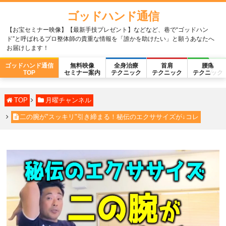
ゴッドハンド通信
【お宝セミナー映像】【最新手技プレゼント】などなど、巷で“ゴッドハン
ド”と呼ばれるプロ整体師の貴重な情報を「誰かを助けたい」と願うあなたへ
お届けします！
ゴッドハンド通信
無料映像
全身治療
首肩
腰痛
TOP
セミナー案内
テクニック
テクニック
テクニック
TOP
月曜チャンネル
二の腕が"スッキリ"引き締まる！秘伝のエクササイズが↓コレ