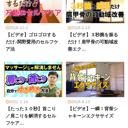
2018-11-2
2018-2-19
【ビデオ】ゴロゴロする
【ビデオ】３秒腕を振る
だけ♪関野愛用のセルフケ
だけ！肩甲骨の可動域改
ア法
善エク…
2022-1-14
2018-8-13
【たった１０秒】首こり
【ビデオ】一瞬！背骨シ
／肩こりを解消するセル
ャキーンエクササイズ
フケア…