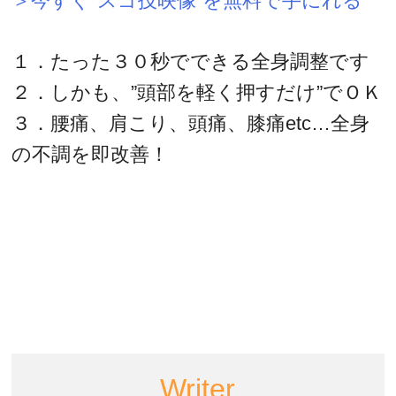
＞今すぐ”スゴ技映像”を無料で手にれる
１．たった３０秒でできる全身調整です
２．しかも、”頭部を軽く押すだけ”でＯＫ
３．腰痛、肩こり、頭痛、膝痛etc…全身
の不調を即改善！
Writer