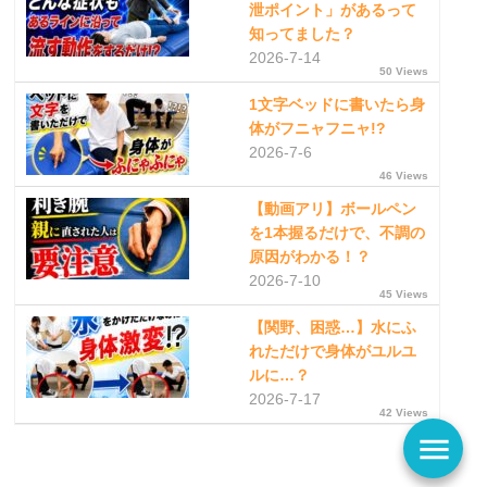
泄ポイント」があるって
知ってました？
2026-7-14
50 Views
1文字ベッドに書いたら身
体がフニャフニャ!?
2026-7-6
46 Views
【動画アリ】ボールペン
を1本握るだけで、不調の
原因がわかる！？
2026-7-10
45 Views
【関野、困惑…】水にふ
れただけで身体がユルユ
ルに…？
2026-7-17
42 Views
menu