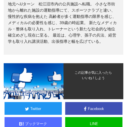
地元へUターン 松江旧市内の公共施設へ転職。 小さな市街
地から離れた施設の運動指導にて、スポーツクラブと違い、
慢性的な疾病を抱えた 高齢者が多く運動指導の限界を感じ、
メディカルの必要性を感じ、39歳の時起業。 新たなメディカ
ル・整体も取り入れ、トレーナーという新たな社会的な地位
確立めざし現在に至る。 最近は、心理学、孫子の兵法、経営
学も取り入れ講演活動、出張指導と幅を広げている。
この記事が気に入ったら
いいね ! しよう
Twitter
Facebook
ブックマーク
LINE
B!