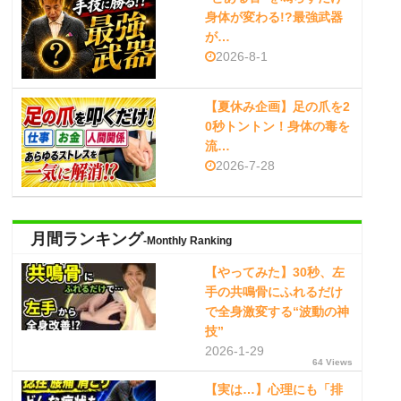
身体が変わる!?最強武器
が…
2026-8-1
【夏休み企画】足の爪を2
0秒トントン！身体の毒を
流…
2026-7-28
月間ランキング
-Monthly Ranking
【やってみた】30秒、左
手の共鳴骨にふれるだけ
で全身激変する“波動の神
技”
2026-1-29
64 Views
【実は…】心理にも「排