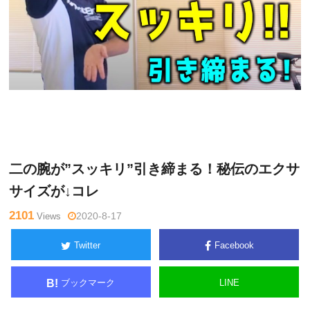
月曜
Warning
: Undefined variable $tagname in
/home/kudoken1/g
チャン
odhand-tsushin.com/public_html/wp-content/themes/side_wi
ネル
nder/single.php
on line
26
二の腕が”スッキリ”引き締まる！秘伝のエクサ
サイズが↓コレ
2101
Views
2020-8-17
Twitter
Facebook
ブックマーク
LINE
B!