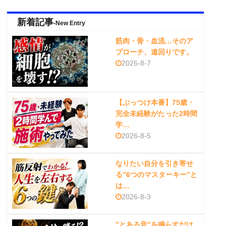
新着記事
-New Entry
筋肉・骨・血流…そのア
プローチ、遠回りです。
2026-8-7
【ぶっつけ本番】75歳・
完全未経験がたった2時間
学…
2026-8-5
なりたい自分を引き寄せ
る”6つのマスターキー”と
は…
2026-8-3
”とある音”を鳴らすだけ