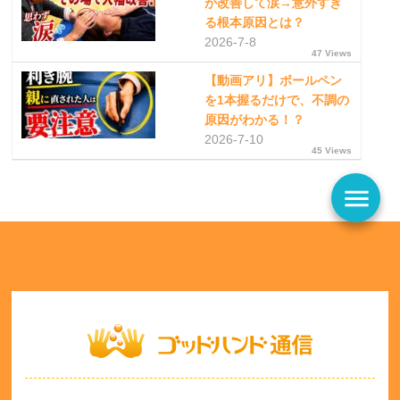
が改善して涙→意外すぎ
る根本原因とは？
2026-7-8
47 Views
【動画アリ】ボールペン
を1本握るだけで、不調の
原因がわかる！？
2026-7-10
45 Views
menu