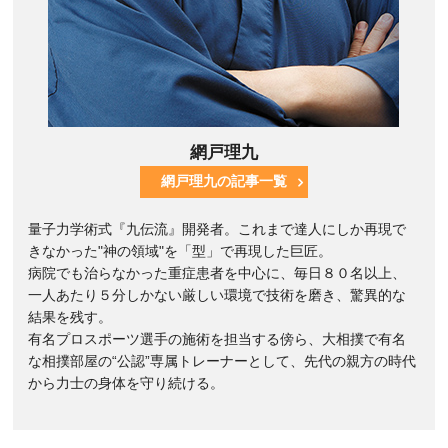
網戸理九
網戸理九の記事一覧
量子力学術式『九伝流』開発者。これまで達人にしか再現で
きなかった"神の領域"を「型」で再現した巨匠。
病院でも治らなかった重症患者を中心に、毎日８０名以上、
一人あたり５分しかない厳しい環境で技術を磨き、驚異的な
結果を残す。
有名プロスポーツ選手の施術を担当する傍ら、大相撲で有名
な相撲部屋の“公認”専属トレーナーとして、先代の親方の時代
から力士の身体を守り続ける。