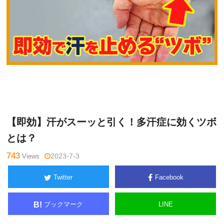
網
Warning
: Undefined variable $tagname in
/home/kudoken1/god
戸理
hand-tsushin.com/public_html/wp-content/themes/side_winder/
九
single.php
on line
26
【即効】汗がスーッと引く！多汗症に効くツボ
とは？
743
Views
2023-7-3
Twitter
Facebook
ブックマーク
LINE
B!