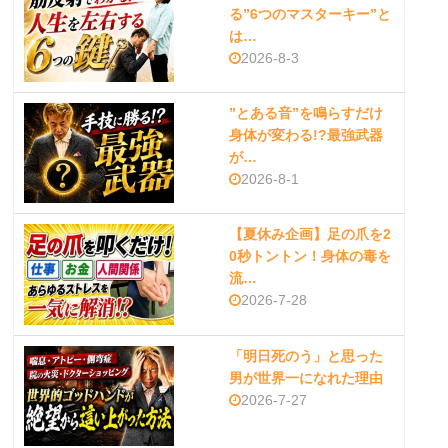
る”6つのマスターキー”と
は…
2026-8-3
”とある音”を鳴らすだけ
身体が変わる!?最強武器
が…
2026-8-1
【夏休み企画】足の爪を2
0秒トントン！身体の毒を
流…
2026-7-28
「明日死のう」と思った
男が世界一になれた理由
2026-7-27