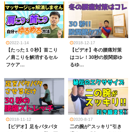
2022-1-14
2018-12-17
【たった１０秒】首こり
【ビデオ】冬の腰痛対策
／肩こりを解消するセル
はコレ！30秒の股関節ゆ
フケア…
るゆ…
2018-11-12
2020-8-17
【ビデオ】足をパタパタ
二の腕が"スッキリ"引き