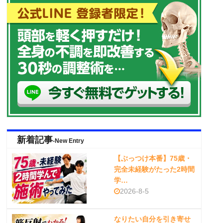
新着記事
-New Entry
【ぶっつけ本番】75歳・
完全未経験がたった2時間
学…
2026-8-5
なりたい自分を引き寄せ