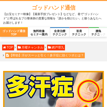
ゴッドハンド通信
【お宝セミナー映像】【最新手技プレゼント】などなど、巷で“ゴッドハン
ド”と呼ばれるプロ整体師の貴重な情報を「誰かを助けたい」と願うあなたへ
お届けします！
ゴッドハンド通信
無料映像
全身治療
首肩
腰痛
TOP
セミナー案内
テクニック
テクニック
テクニック
TOP
月曜チャンネル
網戸理九
【即効】汗がスーッと引く！多汗症に効くツボとは？