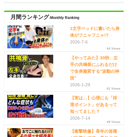
月間ランキング
-Monthly Ranking
1文字ベッドに書いたら身
体がフニャフニャ!?
2026-7-6
64 Views
【やってみた】30秒、左
手の共鳴骨にふれるだけ
で全身激変する“波動の神
技”
2026-1-29
61 Views
【実は…】心理にも「排
泄ポイント」があるって
知ってました？
2026-7-14
49 Views
【衝撃映像】長年の首痛