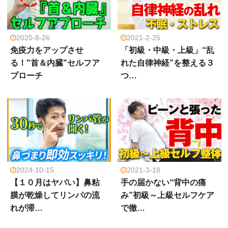
2020-8-26
2021-2-25
免疫力をアップさせ
「初級・中級・上級」“乱
る！"首＆内臓"セルフア
れた自律神経”を整える３
プローチ
つ…
2024-10-15
2021-3-18
【１０月はヤバい】鼻粘
手の届かない“背中の痛
膜が乾燥してリンパの流
み”初級～上級セルフケア
れが滞…
で徹…