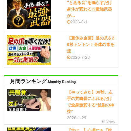
”とある音”を鳴らすだけ
身体が変わる!?最強武器
が…
2026-8-1
【夏休み企画】足の爪を2
0秒トントン！身体の毒を
流…
2026-7-28
月間ランキング
-Monthly Ranking
【やってみた】30秒、左
手の共鳴骨にふれるだけ
で全身激変する“波動の神
技”
2026-1-29
64 Views
【実は…】心理にも「排