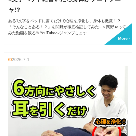
ャ!?
ある1文字をベッドに書くだけで心理を浄化し、身体も激変！？
「そんなことある！？」を関野が徹底検証してみた↓ ＞関野やって
みた動画を観る※YouTubeへジャンプします ……
More
2026-7-1