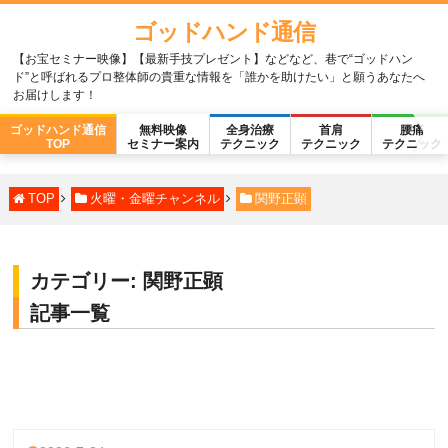
ゴッドハンド通信
【お宝セミナー映像】【最新手技プレゼント】などなど、巷で“ゴッドハン
ド”と呼ばれるプロ整体師の貴重な情報を「誰かを助けたい」と願うあなたへ
お届けします！
ゴッドハンド通信
無料映像
全身治療
首肩
腰痛
TOP
セミナー案内
テクニック
テクニック
テクニック
TOP
火曜・金曜チャンネル
関野正顕
カテゴリー:
関野正顕
記事一覧