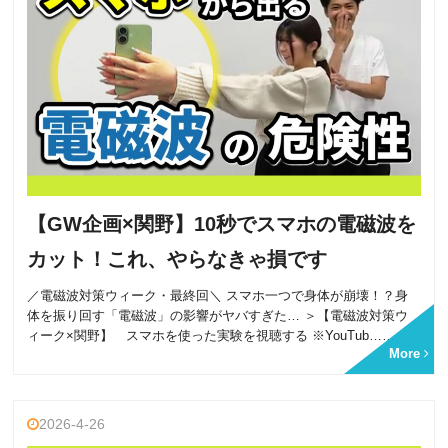
【GW企画×関野】10秒でスマホの電磁波を
カット！これ、やらなきゃ損です
／電磁波対策ウィーク・最終回＼ スマホ一つで身体が崩壊！？身
体を振り回す「電磁波」の影響がヤバすぎた… ＞【電磁波対策ウ
ィーク×関野】 スマホを使った実験を視聴する ※YouTub……
More
2026-4-26