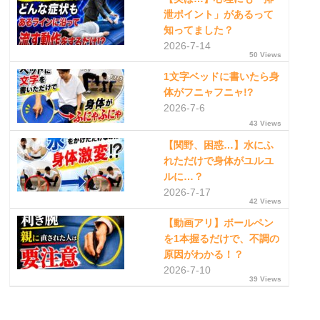
泄ポイント」があるって
知ってました？
2026-7-14
50 Views
1文字ベッドに書いたら身
体がフニャフニャ!?
2026-7-6
43 Views
【関野、困惑…】水にふ
れただけで身体がユルユ
ルに…？
2026-7-17
42 Views
【動画アリ】ボールペン
を1本握るだけで、不調の
原因がわかる！？
2026-7-10
39 Views