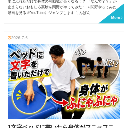
水にふれただけで身体の可動域が良くなる！？ 「なんで？？」が
止まらないおもしろ実験を関野がやってみた！ ＞関野やってみた
動画を見る※YouTubeにジャンプします こんばん……
More
2026-7-6
1文字ベッドに書いたら身体がフニャフニ