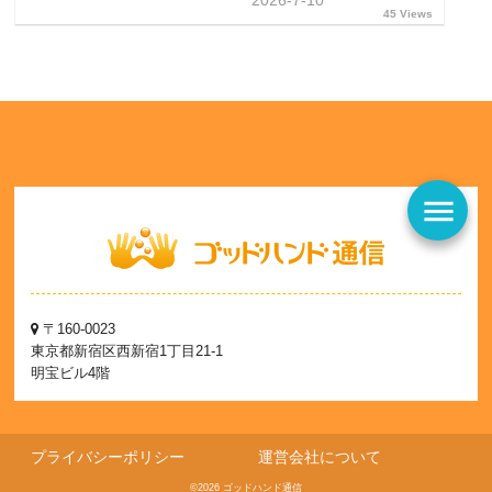
2026-7-10
45 Views
menu
〒160-0023
東京都新宿区西新宿1丁目21-1
明宝ビル4階
プライバシーポリシー
運営会社について
©2026 ゴッドハンド通信