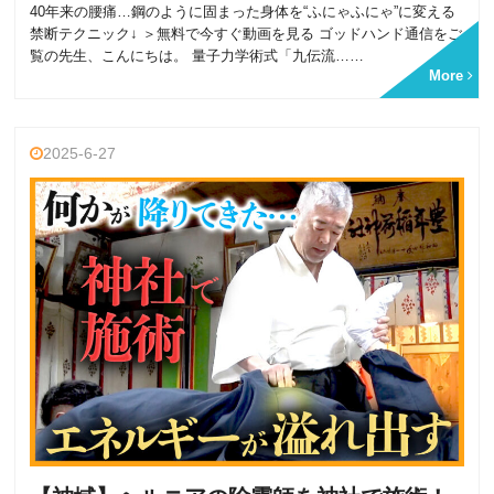
40年来の腰痛…鋼のように固まった身体を“ふにゃふにゃ”に変える
禁断テクニック↓ ＞無料で今すぐ動画を見る ゴッドハンド通信をご
覧の先生、こんにちは。 量子力学術式「九伝流……
More
2025-6-27