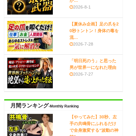
が…
2026-8-1
【夏休み企画】足の爪を2
0秒トントン！身体の毒を
流…
2026-7-28
「明日死のう」と思った
男が世界一になれた理由
2026-7-27
月間ランキング
-Monthly Ranking
【やってみた】30秒、左
手の共鳴骨にふれるだけ
で全身激変する“波動の神