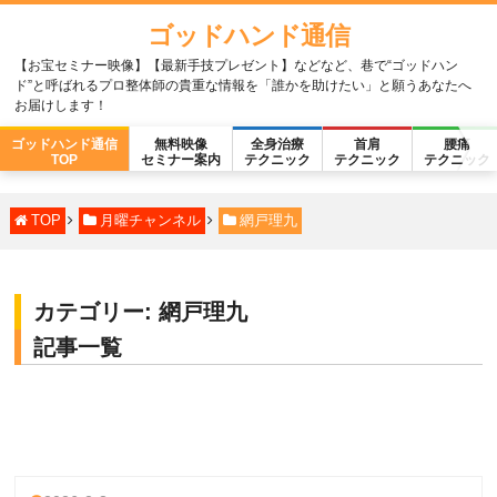
ゴッドハンド通信
【お宝セミナー映像】【最新手技プレゼント】などなど、巷で“ゴッドハン
ド”と呼ばれるプロ整体師の貴重な情報を「誰かを助けたい」と願うあなたへ
お届けします！
ゴッドハンド通信
無料映像
全身治療
首肩
腰痛
TOP
セミナー案内
テクニック
テクニック
テクニック
TOP
月曜チャンネル
網戸理九
カテゴリー:
網戸理九
記事一覧