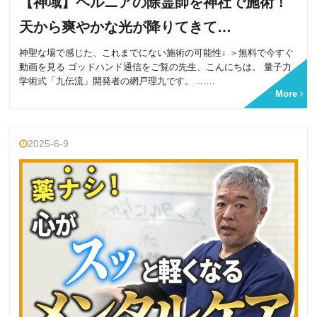
【神域】ヘルニアの除霊師を神社で施術！
天から爽やかな光が降りてきて…
神聖な場で感じた、これまでにない施術の可能性↓ ＞無料で今すぐ
動画を見る ゴッドハンド通信をご覧の先生、こんにちは。 量子力
学術式「九伝流」開発者の網戸理九です。 ……
More
2025-6-9