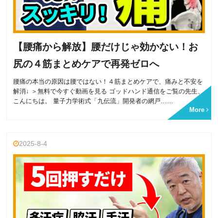
【腰痛から解放】腰だけじゃ効かない！お
尻の４筋まとめケアで再発ゼロへ
腰痛の本当の原因は腰ではない！４筋まとめケアで、痛みと不安を
解消↓ ＞無料で今すぐ動画を見る ゴッドハンド通信をご覧の先生、
こんにちは。 量子力学術式「九伝流」開発者の網戸……
More
2025-8-4