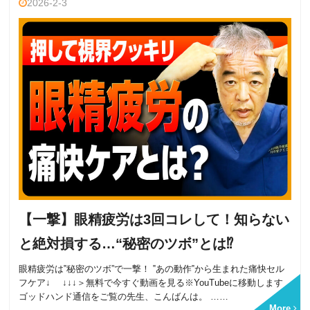
2026-2-3
【一撃】眼精疲労は3回コレして！知らない
と絶対損する…“秘密のツボ”とは⁉
眼精疲労は‟秘密のツボ”で一撃！ ‟あの動作‟から生まれた痛快セル
フケア↓ ↓↓↓＞無料で今すぐ動画を見る※YouTubeに移動します
ゴッドハンド通信をご覧の先生、こんばんは。 ……
More