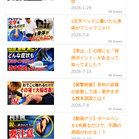
技”
2026-1-29
58 Views
1文字ベッドに書いたら身
体がフニャフニャ!?
2026-7-6
55 Views
【実は…】心理にも「排
泄ポイント」があるって
知ってました？
2026-7-14
49 Views
【衝撃映像】長年の首痛
が改善して涙→意外すぎ
る根本原因とは？
2026-7-8
47 Views
【動画アリ】ボールペン
を1本握るだけで、不調の
原因がわかる！？