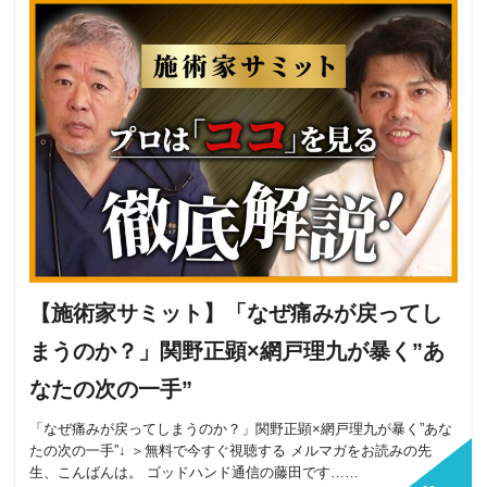
【施術家サミット】「なぜ痛みが戻ってし
まうのか？」関野正顕×網戸理九が暴く”あ
なたの次の一手”
「なぜ痛みが戻ってしまうのか？」関野正顕×網戸理九が暴く”あな
たの次の一手”↓ ＞無料で今すぐ視聴する メルマガをお読みの先
生、こんばんは。 ゴッドハンド通信の藤田です……