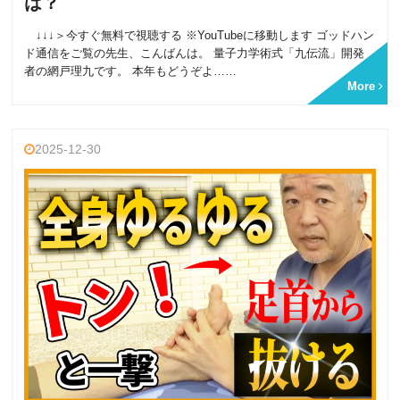
は？
↓↓↓＞今すぐ無料で視聴する ※YouTubeに移動します ゴッドハン
ド通信をご覧の先生、こんばんは。 量子力学術式「九伝流」開発
者の網戸理九です。 本年もどうぞよ……
More
2025-12-30