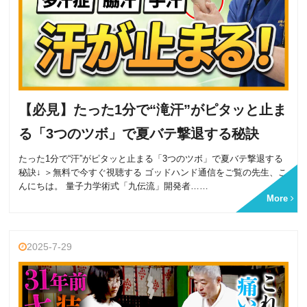
【必見】たった1分で“滝汗”がピタッと止ま
る「3つのツボ」で夏バテ撃退する秘訣
たった1分で“汗”がピタッと止まる「3つのツボ」で夏バテ撃退する
秘訣↓ ＞無料で今すぐ視聴する ゴッドハンド通信をご覧の先生、こ
んにちは。 量子力学術式「九伝流」開発者……
More
2025-7-29