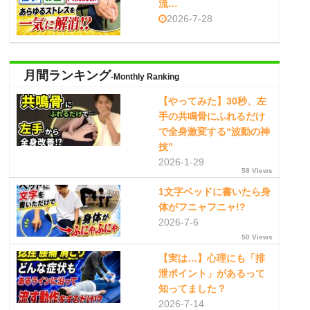
流…
2026-7-28
月間ランキング
-Monthly Ranking
【やってみた】30秒、左
手の共鳴骨にふれるだけ
で全身激変する“波動の神
技”
2026-1-29
58 Views
1文字ベッドに書いたら身
体がフニャフニャ!?
2026-7-6
50 Views
【実は…】心理にも「排
泄ポイント」があるって
知ってました？
2026-7-14