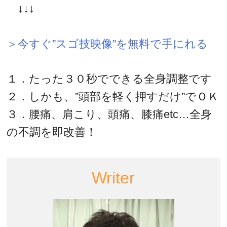
↓↓↓
＞今すぐ”スゴ技映像”を無料で手にれる
１．たった３０秒でできる全身調整です
２．しかも、”頭部を軽く押すだけ”でＯＫ
３．腰痛、肩こり、頭痛、膝痛etc…全身
の不調を即改善！
Writer