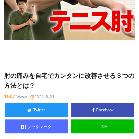
関
Warning
: Undefined variable $tagname in
/home/kudoken1/god
野正
hand-tsushin.com/public_html/wp-content/themes/side_winder/
顕
single.php
on line
26
肘の痛みを自宅でカンタンに改善させる３つの
方法とは？
1507
Views
2021-8-21
Twitter
Facebook
ブックマーク
LINE
B!