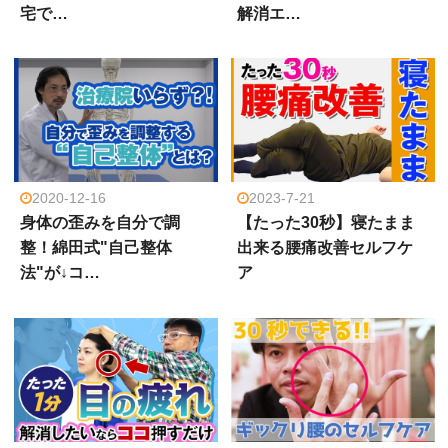
宅で…
解消エ…
2020-12-16
2023-7-21
身体の歪みを自分で調
【たった30秒】寝たまま
整！綿田式"自己整体
出来る腰痛改善セルフケ
法"が↓コ…
ア