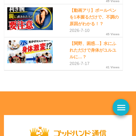
49 Views
【動画アリ】ボールペン
を1本握るだけで、不調の
原因がわかる！？
2026-7-10
45 Views
【関野、困惑…】水にふ
れただけで身体がユルユ
ルに…？
2026-7-17
41 Views
menu