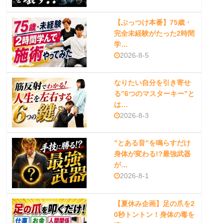
【ぶっつけ本番】75歳・
完全未経験がたった2時間
学…
2026-8-5
なりたい自分を引き寄せ
る”6つのマスターキー”と
は…
2026-8-3
”とある音”を鳴らすだけ
身体が変わる!?最強武器
が…
2026-8-1
【夏休み企画】足の爪を2
0秒トントン！身体の毒を