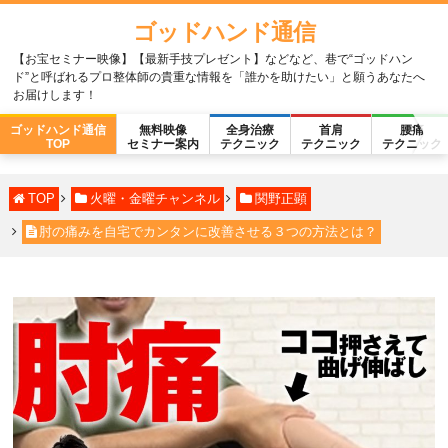
ゴッドハンド通信
【お宝セミナー映像】【最新手技プレゼント】などなど、巷で“ゴッドハン
ド”と呼ばれるプロ整体師の貴重な情報を「誰かを助けたい」と願うあなたへ
お届けします！
ゴッドハンド通信
無料映像
全身治療
首肩
腰痛
TOP
セミナー案内
テクニック
テクニック
テクニック
TOP
火曜・金曜チャンネル
関野正顕
肘の痛みを自宅でカンタンに改善させる３つの方法とは？