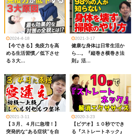
2024-4-18
2021-3-17
【今できる】免疫力を高
健康な身体は日常生活か
める生活習慣／低下させ
ら…。『縦巻き横巻き法
る３大…
則』活…
2021-3-11
2020-3-23
【３月、４月に急増！】
【ビデオ】１０秒ででき
突発的な“ある症状”を自
る『ストレートネック』