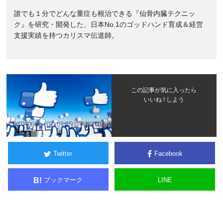
誰でも１分でどんな重症も根治できる『仙骨内臓テクニッ
ク』を研究・開発した、日本No.1のゴッドハンド育成＆経営
支援実績を持つカリスマ伝道師。
この記事が気に入ったら
いいね ! しよう
Twitter
Facebook
ブックマーク
LINE
B!