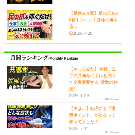
【夏休み企画】足の爪を2
0秒トントン！身体の毒を
流…
2026-7-28
月間ランキング
-Monthly Ranking
【やってみた】30秒、左
手の共鳴骨にふれるだけ
で全身激変する“波動の神
技”
2026-1-29
65 Views
【実は…】心理にも「排
泄ポイント」があるって
知ってました？
2026-7-14
51 Views