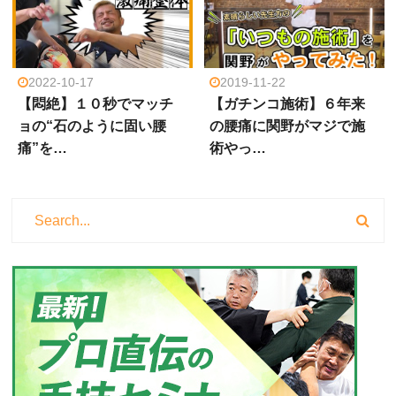
2022-10-17
2019-11-22
【悶絶】１０秒でマッチ
【ガチンコ施術】６年来
ョの“石のように固い腰
の腰痛に関野がマジで施
痛”を…
術やっ…