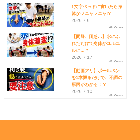
1文字ベッドに書いたら身
体がフニャフニャ!?
2026-7-6
43 Views
【関野、困惑…】水にふ
れただけで身体がユルユ
ルに…？
2026-7-17
42 Views
【動画アリ】ボールペン
を1本握るだけで、不調の
原因がわかる！？
2026-7-10
40 Views