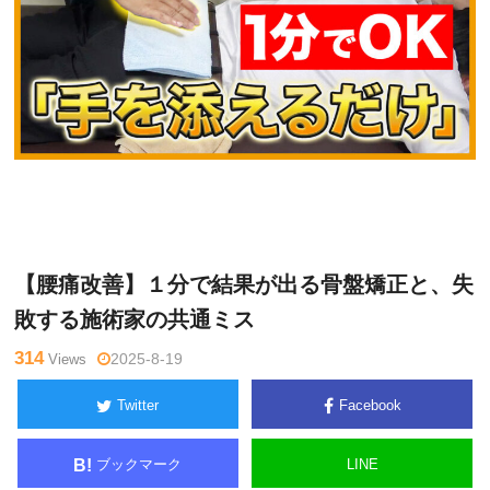
篠
Warning
: Undefined variable $tagname in
/home/kudoken1/god
崎真
hand-tsushin.com/public_html/wp-content/themes/side_winder/
樹
single.php
on line
26
【腰痛改善】１分で結果が出る骨盤矯正と、失
敗する施術家の共通ミス
314
Views
2025-8-19
Twitter
Facebook
ブックマーク
LINE
B!