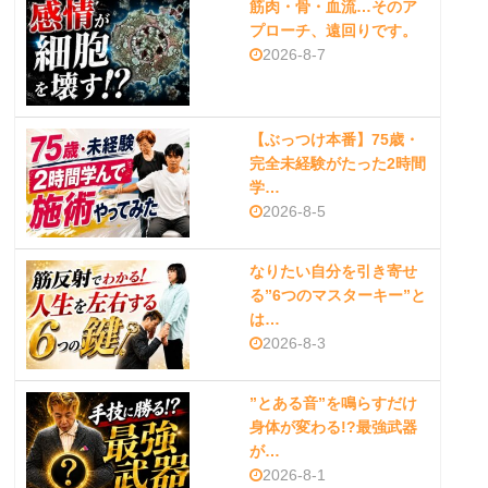
筋肉・骨・血流…そのア
プローチ、遠回りです。
2026-8-7
【ぶっつけ本番】75歳・
完全未経験がたった2時間
学…
2026-8-5
なりたい自分を引き寄せ
る”6つのマスターキー”と
は…
2026-8-3
”とある音”を鳴らすだけ
身体が変わる!?最強武器
が…
2026-8-1