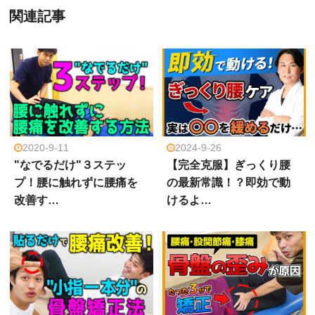
関連記事
2020-9-11
2024-9-26
"なでるだけ"３ステッ
【完全克服】ぎっくり腰
プ！腰に触れずに腰痛を
の最新常識！？即効で動
改善す…
けるよ…