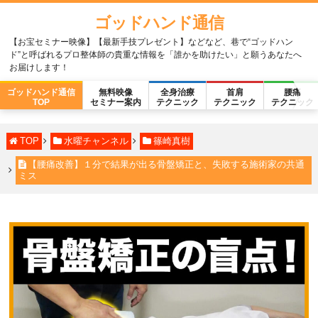
ゴッドハンド通信
【お宝セミナー映像】【最新手技プレゼント】などなど、巷で“ゴッドハン
ド”と呼ばれるプロ整体師の貴重な情報を「誰かを助けたい」と願うあなたへ
お届けします！
ゴッドハンド通信
無料映像
全身治療
首肩
腰痛
TOP
セミナー案内
テクニック
テクニック
テクニック
TOP
水曜チャンネル
篠崎真樹
【腰痛改善】１分で結果が出る骨盤矯正と、失敗する施術家の共通
ミス