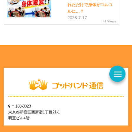
れただけで身体がユルユ
ルに…？
2026-7-17
41 Views
menu
〒160-0023
東京都新宿区西新宿1丁目21-1
明宝ビル4階