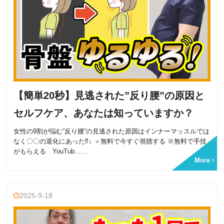
【簡単20秒】見逃された”反り腰”の原因と
セルフケア、あなたは知っていますか？
女性の9割が悩む”反り腰”の見逃された原因はインナーマッスルでは
なく〇〇の退化にあった⁉↓ ＞無料で今すぐ視聴する ※無料で手技
がもらえる YouTub……
More
2025-9-18