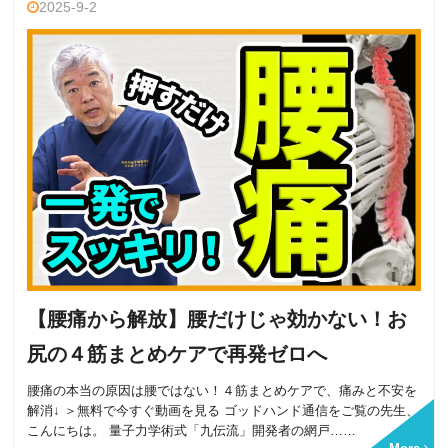
2025-9-2
【腰痛から解放】腰だけじゃ効かない！お
尻の４筋まとめケアで再発ゼロへ
腰痛の本当の原因は腰ではない！４筋まとめケアで、痛みと不安を
解消↓ ＞無料で今すぐ動画を見る ゴッドハンド通信をご覧の先生、
こんにちは。 量子力学術式「九伝流」開発者の網戸……