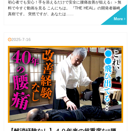
初心者でも安心！手を添えるだけで安全に腰痛改善が狙える↓ ＞無
料で今すぐ動画を見る こんにちは。 『THE HEAL』の開発者篠崎
真樹です。 突然ですが、あなたは……
More
2025-7-16
【解消経験なし】４０年来の超重度な“腰