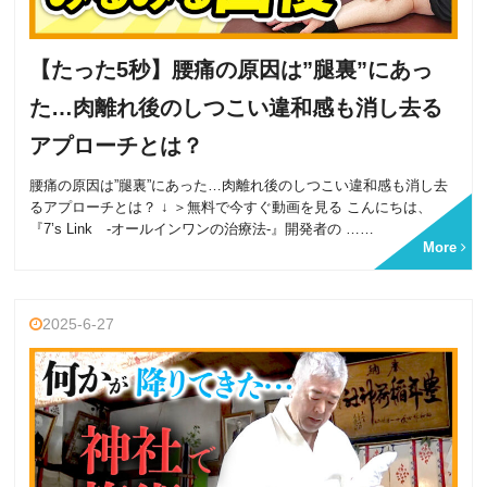
【たった5秒】腰痛の原因は”腿裏”にあっ
た…肉離れ後のしつこい違和感も消し去る
アプローチとは？
腰痛の原因は”腿裏”にあった…肉離れ後のしつこい違和感も消し去
るアプローチとは？ ↓ ＞無料で今すぐ動画を見る こんにちは、
『7’s Link -オールインワンの治療法-』開発者の ……
More
2025-6-27