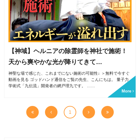
【神域】ヘルニアの除霊師を神社で施術！
天から爽やかな光が降りてきて…
神聖な場で感じた、これまでにない施術の可能性↓ ＞無料で今すぐ
動画を見る ゴッドハンド通信をご覧の先生、こんにちは。 量子力
学術式「九伝流」開発者の網戸理九です。 ……
More
1