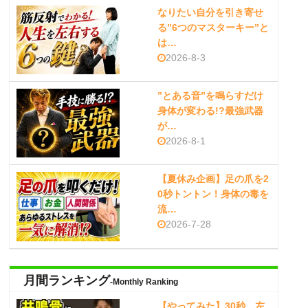
なりたい自分を引き寄せ
る”6つのマスターキー”と
は…
2026-8-3
”とある音”を鳴らすだけ
身体が変わる!?最強武器
が…
2026-8-1
【夏休み企画】足の爪を2
0秒トントン！身体の毒を
流…
2026-7-28
月間ランキング
-Monthly Ranking
【やってみた】30秒、左