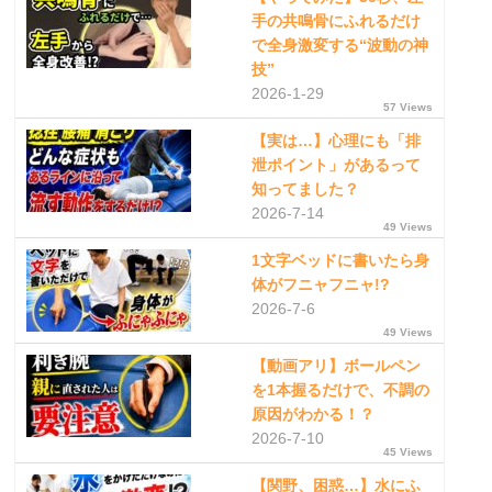
手の共鳴骨にふれるだけ
で全身激変する“波動の神
技”
2026-1-29
57 Views
【実は…】心理にも「排
泄ポイント」があるって
知ってました？
2026-7-14
49 Views
1文字ベッドに書いたら身
体がフニャフニャ!?
2026-7-6
49 Views
【動画アリ】ボールペン
を1本握るだけで、不調の
原因がわかる！？
2026-7-10
45 Views
【関野、困惑…】水にふ