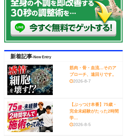
新着記事
-New Entry
筋肉・骨・血流…そのア
プローチ、遠回りです。
2026-8-7
【ぶっつけ本番】75歳・
完全未経験がたった2時間
学…
2026-8-5