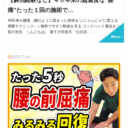
痛”たった１回の施術で…
40年来の腰痛…鋼のように固まった身体を“ふにゃふにゃ”に変える
禁断テクニック↓ ＞無料で今すぐ動画を見る ゴッドハンド通信をご
覧の先生、こんにちは。 量子力学術式「九伝流……
More
2025-7-14