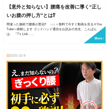
【意外と知らない】腰痛を改善に導く“正し
いお腹の押し方”とは⁉
間違った施術で腰痛が悪化⁉ ↓↓↓＞無料で今すぐ動画を見る※You
Tubeへ移動します ゴッドハンド通信をお読みの先生、こんばん
は。 『7’s Link……
More
2025-10-9