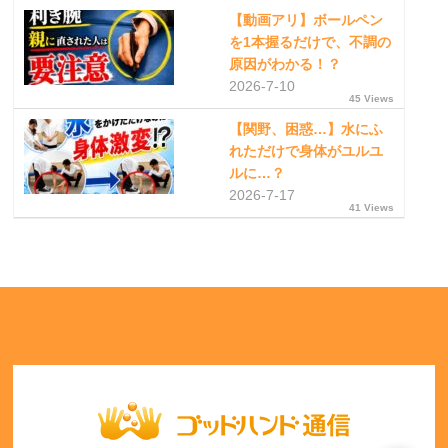
【動画アリ】ボールペン
を1本握るだけで、不調の
原因がわかる！？
2026-7-10
45 Views
【関野、困惑…】水にふ
れただけで身体がユルユ
ルに…？
2026-7-17
41 Views