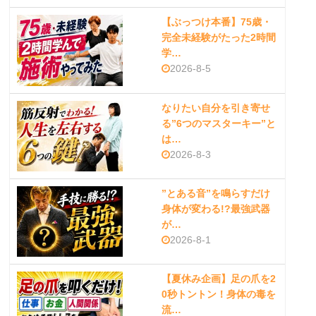
【ぶっつけ本番】75歳・
完全未経験がたった2時間
学…
2026-8-5
なりたい自分を引き寄せ
る”6つのマスターキー”と
は…
2026-8-3
”とある音”を鳴らすだけ
身体が変わる!?最強武器
が…
2026-8-1
【夏休み企画】足の爪を2
0秒トントン！身体の毒を
流…