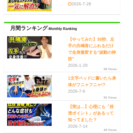
2026-7-28
月間ランキング
-Monthly Ranking
【やってみた】30秒、左
手の共鳴骨にふれるだけ
で全身激変する“波動の神
技”
2026-1-29
58 Views
1文字ベッドに書いたら身
体がフニャフニャ!?
2026-7-6
50 Views
【実は…】心理にも「排
泄ポイント」があるって
知ってました？
2026-7-14
49 Views