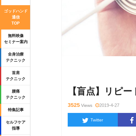
ゴッドハンド
通信
TOP
無料映像
セミナー案内
全身治療
テクニック
Warning
: Undefined variable $tag
首肩
wp-content/themes/side_winder/sin
テクニック
【盲点】リピート
腰痛
テクニック
3525
2019-4-27
Views
特集記事
Twitter
セルフケア
指導