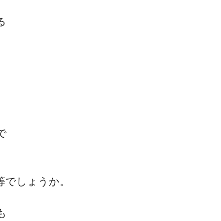
る
ゴッドハンド通信とは
。
で
等でしょうか。
も