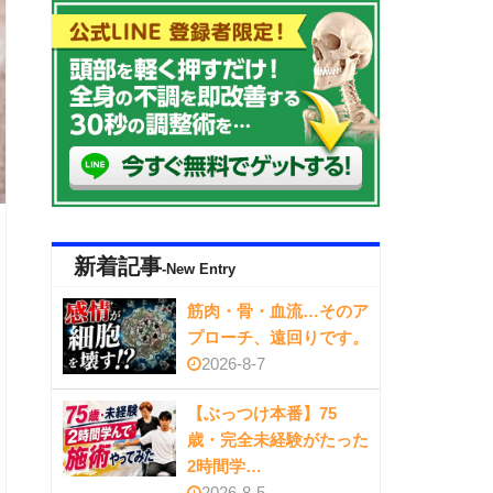
新着記事
-New Entry
筋肉・骨・血流…そのア
プローチ、遠回りです。
2026-8-7
【ぶっつけ本番】75
歳・完全未経験がたった
2時間学…
2026-8-5