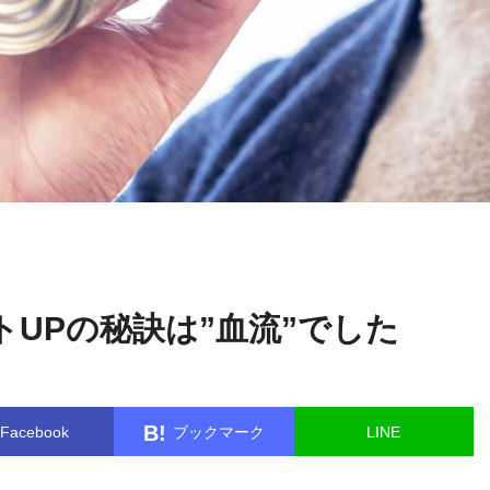
綿
name in
/home/kudoken1/godhand-tsushin.com/public_html/
田 幸雄
gle.php
on line
26
UPの秘訣は”血流”でした
B!
Facebook
ブックマーク
LINE