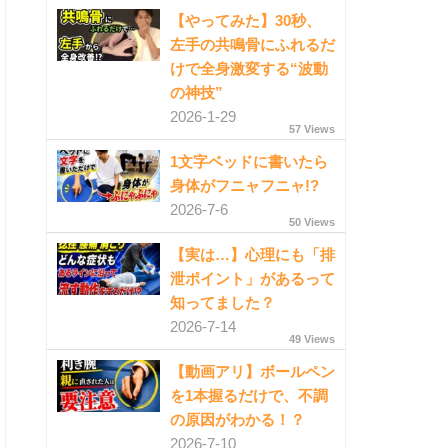
【やってみた】30秒、
左手の共鳴骨にふれるだ
けで全身激変する“波動
の神技”
2026-1-29
57 Views
1文字ベッドに書いたら
身体がフニャフニャ!?
2026-7-6
50 Views
【実は…】心理にも「排
泄ポイント」があるって
知ってました？
2026-7-14
49 Views
【動画アリ】ボールペン
を1本握るだけで、不調
の原因がわかる！？
2026-7-10