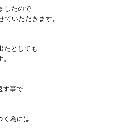
ましたので
せていただきます。
出たとしても
す。
返す事で
。
つく為には