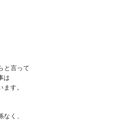
一流の整体師セミナー
無料映像＆ご案内ページ
らと言って
事は
います。
首・肩テクニック
係なく、