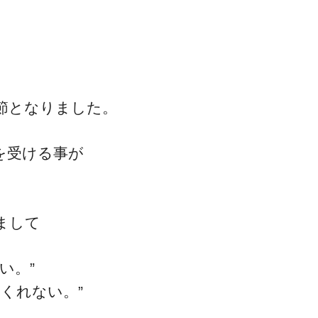
節となりました。
を受ける事が
まして
い。”
くれない。”