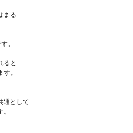
はまる
です。
れると
ます。
共通として
す。