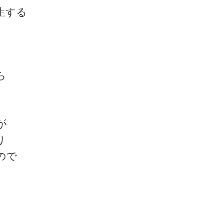
生する
ら
。
が
り
ので