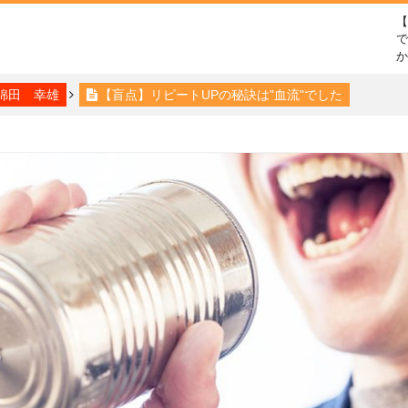
で
綿田 幸雄
【盲点】リピートUPの秘訣は"血流"でした