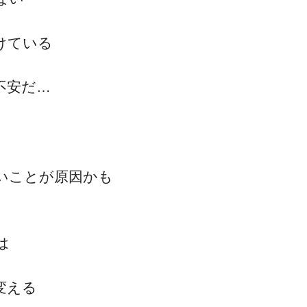
けている
不安だ…
いことが原因かも
は
変える