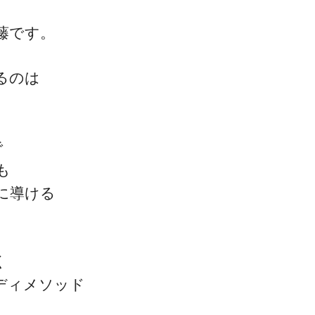
藤です。
るのは
一流の整体師セミナー
無料映像＆ご案内ページ
で
も
に導ける
首・肩テクニック
く
ディメソッド