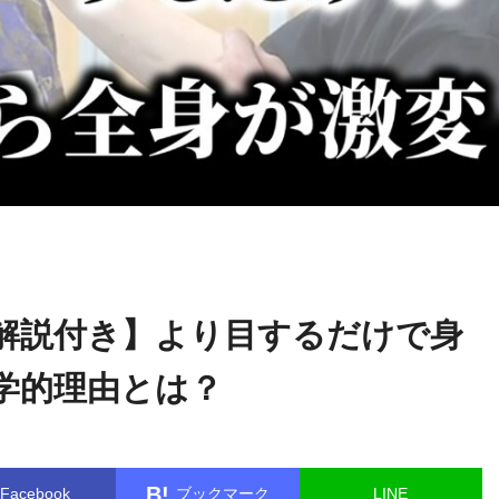
ゴッドハン
name in
/home/kudoken1/godhand-tsushin.com/public
ド通信記者
er/single.php
on line
26
解説付き】より目するだけで身
学的理由とは？
B!
Facebook
ブックマーク
LINE