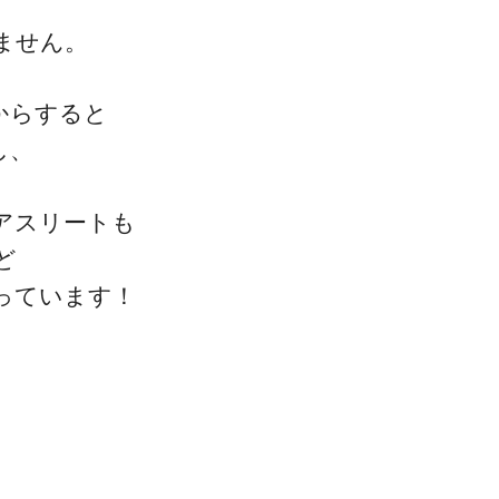
ません。
からすると
し、
アスリートも
ど
っています！
。