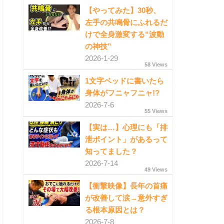
【やってみた】30秒、
左手の共鳴骨にふれるだ
けで全身激変する“波動
の神技”
2026-1-29
58 Views
1文字ベッドに書いたら
身体がフニャフニャ!?
2026-7-6
55 Views
【実は…】心理にも「排
泄ポイント」があるって
知ってました？
2026-7-14
49 Views
【衝撃映像】長年の首痛
が改善して涙→意外すぎ
る根本原因とは？
2026-7-8