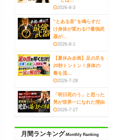
2026-8-3
”とある音”を鳴らすだ
け身体が変わる!?最強武
器が…
2026-8-1
【夏休み企画】足の爪を
20秒トントン！身体の
毒を流…
2026-7-28
「明日死のう」と思った
男が世界一になれた理由
2026-7-27
月間ランキング
-Monthly Ranking