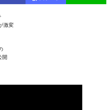
で
が激変
の
公開