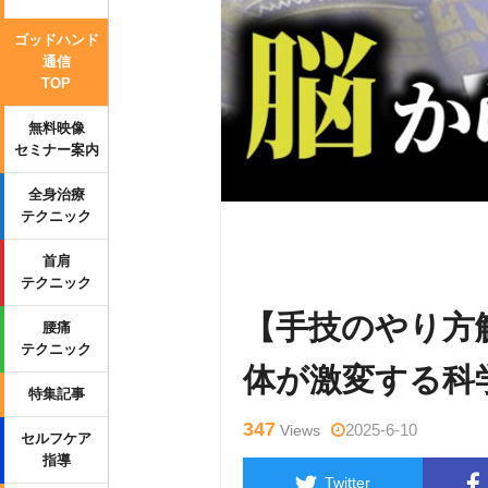
ゴッドハンド
通信
TOP
無料映像
セミナー案内
全身治療
テクニック
Warning
: Undefined variable $tag
首肩
_html/wp-content/themes/side_wind
テクニック
【手技のやり方
腰痛
テクニック
体が激変する科
特集記事
347
2025-6-10
Views
セルフケア
指導
Twitter