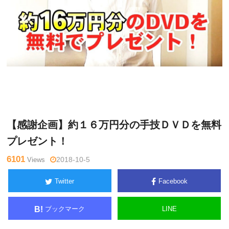
関
Warning
: Undefined variable $tagname in
/home/kudoken1/god
野正
hand-tsushin.com/public_html/wp-content/themes/side_winder/
顕
single.php
on line
26
【感謝企画】約１６万円分の手技ＤＶＤを無料
プレゼント！
6101
Views
2018-10-5
Twitter
Facebook
ブックマーク
LINE
B!