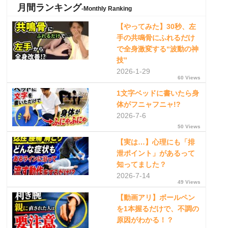
月間ランキング
-Monthly Ranking
【やってみた】30秒、左
手の共鳴骨にふれるだけ
で全身激変する“波動の神
技”
2026-1-29
60 Views
1文字ベッドに書いたら身
体がフニャフニャ!?
2026-7-6
50 Views
【実は…】心理にも「排
泄ポイント」があるって
知ってました？
2026-7-14
49 Views
【動画アリ】ボールペン
を1本握るだけで、不調の
原因がわかる！？