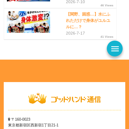
2026-7-10
46 Views
【関野、困惑…】水にふ
れただけで身体がユルユ
ルに…？
2026-7-17
41 Views
menu
〒160-0023
東京都新宿区西新宿1丁目21-1