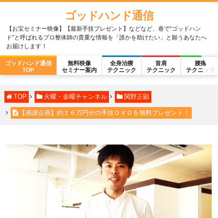
ゴッドハンド通信
【お宝セミナー映像】【最新手技プレゼント】などなど、巷で“ゴッドハン
ド”と呼ばれるプロ整体師の貴重な情報を「誰かを助けたい」と願うあなたへ
お届けします！
ゴッドハンド通信
無料映像
全身治療
首肩
腰痛
TOP
セミナー案内
テクニック
テクニック
テクニック
TOP
火曜・金曜チャンネル
関野正顕
【感謝企画】約１６万円分の手技ＤＶＤを無料プレゼント！