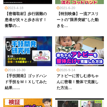
2023-4-18
2021-6-20
【密着取材】歩行困難の
【特別映像】一流アスリ
患者が次々と歩き出す！
ートの"限界突破"した動
衝撃の…
きを…
2018-10-30
2020-9-14
【手技開発】ゴッドハン
アトピーに苦しむ赤ちゃ
ド手技をＭＩＸしてみた
んに密着！整体で克服し
結果……
た方法…