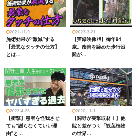
2021-11-9
2023-3-21
施術効果が“激減”する
【実録映像ｱﾘ】御年94
【最悪なタッチの仕方】
歳。改善を諦めた歩行困
とは…
難が…
2023-4-26
2020-11-1
【衝撃】患者を怪我させ
【関野が突撃取材！】他
ても“謝らなくていい理
院と差がつく「観葉植物
由”と…
の世界…