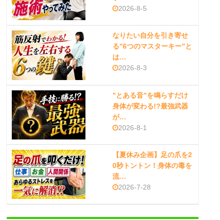
2026-8-5
なりたい自分を引き寄せ
る”6つのマスターキー”と
は…
2026-8-3
”とある音”を鳴らすだけ
身体が変わる!?最強武器
が…
2026-8-1
【夏休み企画】足の爪を2
0秒トントン！身体の毒を
流…
2026-7-28