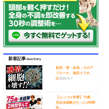
新着記事
-New Entry
筋肉・骨・血流…そのア
プローチ、遠回りです。
2026-8-7
【ぶっつけ本番】75歳・
完全未経験がたった2時間
学…