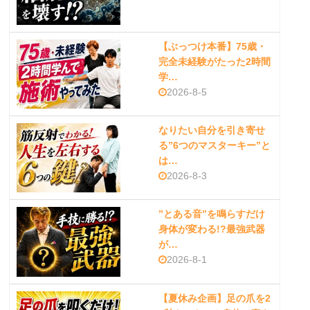
【ぶっつけ本番】75歳・
完全未経験がたった2時間
学…
2026-8-5
なりたい自分を引き寄せ
る”6つのマスターキー”と
は…
2026-8-3
”とある音”を鳴らすだけ
身体が変わる!?最強武器
が…
2026-8-1
【夏休み企画】足の爪を2