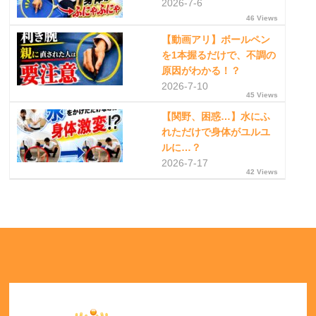
2026-7-6
46 Views
【動画アリ】ボールペン
を1本握るだけで、不調の
原因がわかる！？
2026-7-10
45 Views
【関野、困惑…】水にふ
れただけで身体がユルユ
ルに…？
2026-7-17
42 Views