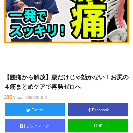
網
Warning
: Undefined variable $tagname in
/home/kudoken1/god
戸理
hand-tsushin.com/public_html/wp-content/themes/side_winder/
九
single.php
on line
26
【腰痛から解放】腰だけじゃ効かない！お尻の
４筋まとめケアで再発ゼロへ
385
Views
2025-9-2
Twitter
Facebook
ブックマーク
LINE
B!