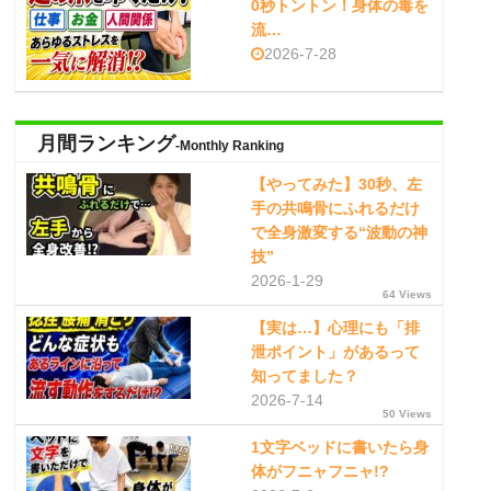
0秒トントン！身体の毒を
流…
2026-7-28
月間ランキング
-Monthly Ranking
【やってみた】30秒、左
手の共鳴骨にふれるだけ
で全身激変する“波動の神
技”
2026-1-29
64 Views
【実は…】心理にも「排
泄ポイント」があるって
知ってました？
2026-7-14
50 Views
1文字ベッドに書いたら身
体がフニャフニャ!?