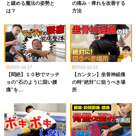
と緩める魔法の姿勢と
の痛み・痺れを改善する
は？
方法
2022-10-17
2023-12-12
【悶絶】１０秒でマッチ
【カンタン】坐骨神経痛
ョの“石のように固い腰
の時“絶対”に狙うべき場
痛”を…
所