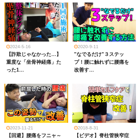
2024-5-16
2020-9-11
【詐欺じゃなかった…】
"なでるだけ"３ステッ
重度な「坐骨神経痛」た
プ！腰に触れずに腰痛を
った1…
改善す…
2023-11-21
2018-8-31
【回避】腰痛をフニャ～
【ビデオ】脊柱管狭窄症