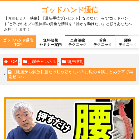
ゴッドハンド通信
【お宝セミナー映像】【最新手技プレゼント】などなど、巷で“ゴッドハン
ド”と呼ばれるプロ整体師の貴重な情報を「誰かを助けたい」と願うあなたへ
お届けします！
ゴッドハンド通信
無料映像
全身治療
首肩
腰痛
TOP
セミナー案内
テクニック
テクニック
テクニック
TOP
月曜チャンネル
網戸理九
【腰痛から解放】腰だけじゃ効かない！お尻の４筋まとめケアで再
発ゼロへ