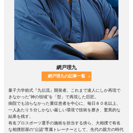
網戸理九
網戸理九の記事一覧
量子力学術式『九伝流』開発者。これまで達人にしか再現で
きなかった"神の領域"を「型」で再現した巨匠。
病院でも治らなかった重症患者を中心に、毎日８０名以上、
一人あたり５分しかない厳しい環境で技術を磨き、驚異的な
結果を残す。
有名プロスポーツ選手の施術を担当する傍ら、大相撲で有名
な相撲部屋の“公認”専属トレーナーとして、先代の親方の時代