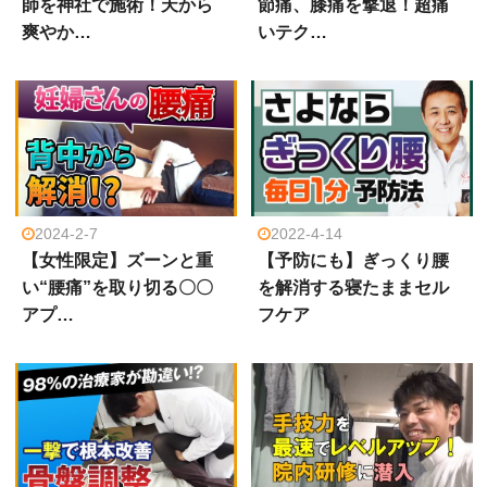
師を神社で施術！天から
節痛、膝痛を撃退！超痛
爽やか…
いテク…
2024-2-7
2022-4-14
【女性限定】ズーンと重
【予防にも】ぎっくり腰
い“腰痛”を取り切る〇〇
を解消する寝たままセル
アプ…
フケア