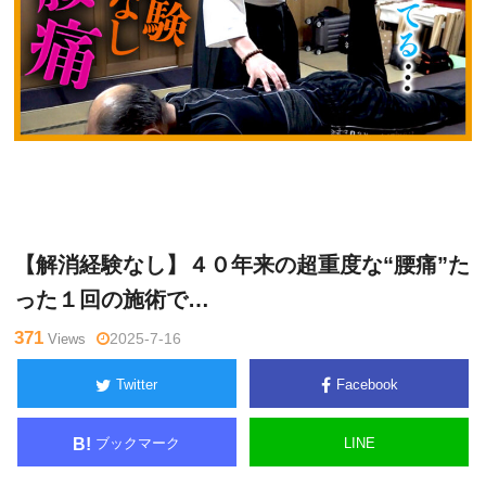
網
Warning
: Undefined variable $tagname in
/home/kudoken1/god
戸理
hand-tsushin.com/public_html/wp-content/themes/side_winder/
九
single.php
on line
26
【解消経験なし】４０年来の超重度な“腰痛”た
った１回の施術で…
371
Views
2025-7-16
Twitter
Facebook
ブックマーク
LINE
B!