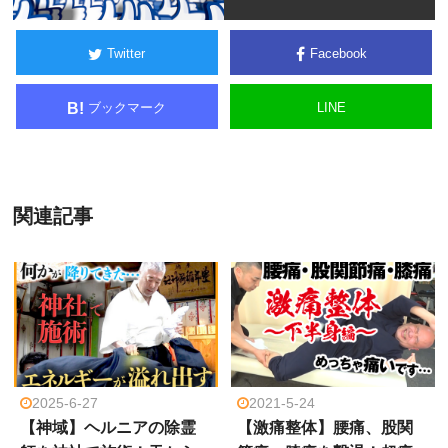
Twitter
Facebook
ブックマーク
LINE
B!
関連記事
2025-6-27
2021-5-24
【神域】ヘルニアの除霊
【激痛整体】腰痛、股関