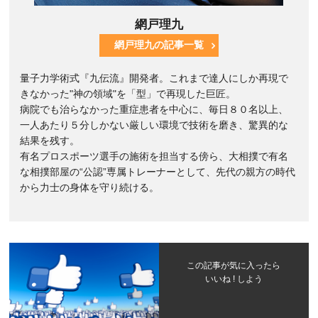
網戸理九
網戸理九の記事一覧
量子力学術式『九伝流』開発者。これまで達人にしか再現で
きなかった"神の領域"を「型」で再現した巨匠。
病院でも治らなかった重症患者を中心に、毎日８０名以上、
一人あたり５分しかない厳しい環境で技術を磨き、驚異的な
結果を残す。
有名プロスポーツ選手の施術を担当する傍ら、大相撲で有名
な相撲部屋の“公認”専属トレーナーとして、先代の親方の時代
から力士の身体を守り続ける。
この記事が気に入ったら
いいね ! しよう