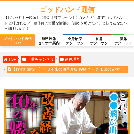
ゴッドハンド通信
【お宝セミナー映像】【最新手技プレゼント】などなど、巷で“ゴッドハン
ド”と呼ばれるプロ整体師の貴重な情報を「誰かを助けたい」と願うあなたへ
お届けします！
ゴッドハンド通信
無料映像
全身治療
首肩
腰痛
TOP
セミナー案内
テクニック
テクニック
テクニック
TOP
月曜チャンネル
網戸理九
【解消経験なし】４０年来の超重度な“腰痛”たった１回の施術で…