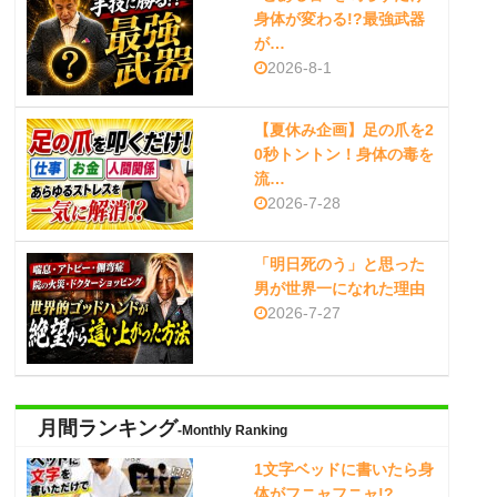
身体が変わる!?最強武器
が…
2026-8-1
【夏休み企画】足の爪を2
0秒トントン！身体の毒を
流…
2026-7-28
「明日死のう」と思った
男が世界一になれた理由
2026-7-27
月間ランキング
-Monthly Ranking
1文字ベッドに書いたら身
体がフニャフニャ!?