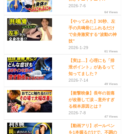
2026-7-6
64 Views
【やってみた】30秒、左
手の共鳴骨にふれるだけ
で全身激変する“波動の神
技”
2026-1-29
61 Views
【実は…】心理にも「排
泄ポイント」があるって
知ってました？
2026-7-14
49 Views
【衝撃映像】長年の首痛
が改善して涙→意外すぎ
る根本原因とは？
2026-7-8
47 Views
【動画アリ】ボールペン
を1本握るだけで、不調の