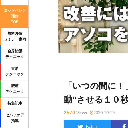
ゴッドハンド
通信
TOP
無料映像
セミナー案内
全身治療
テクニック
Warning
: Undefined variable $tag
首肩
ml/wp-content/themes/side_winder/
テクニック
「いつの間に！
腰痛
テクニック
動”させる１０
特集記事
2570
2020-10-19
Views
セルフケア
指導
Twitter