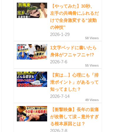
【やってみた】30秒、
左手の共鳴骨にふれるだ
けで全身激変する“波動
の神技”
2026-1-29
58 Views
1文字ベッドに書いたら
身体がフニャフニャ!?
2026-7-6
55 Views
【実は…】心理にも「排
泄ポイント」があるって
知ってました？
2026-7-14
49 Views
【衝撃映像】長年の首痛
が改善して涙→意外すぎ
る根本原因とは？
2026-7-8