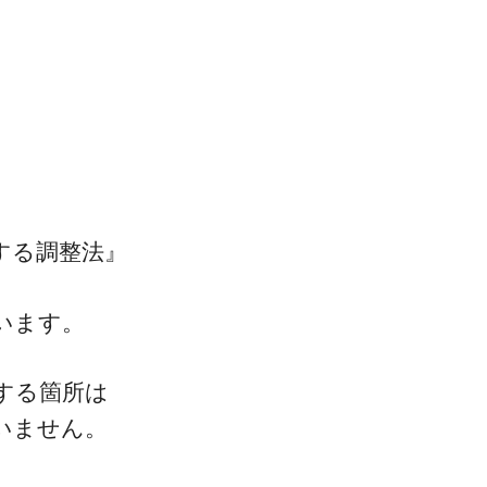
ゴッドハンド通信とは
する調整法』
います。
する箇所は
いません。