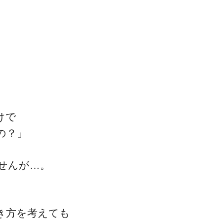
けで
の？」
せんが…。
き方を考えても