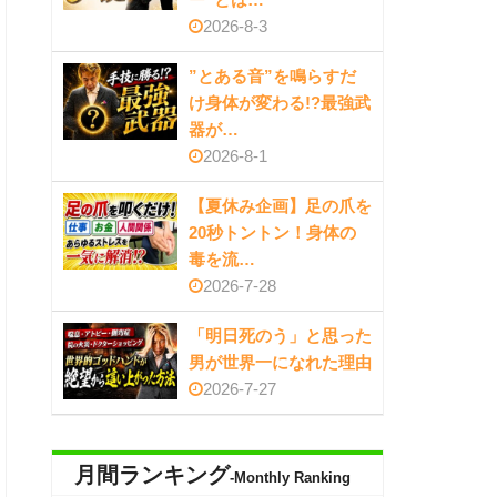
2026-8-3
”とある音”を鳴らすだ
け身体が変わる!?最強武
器が…
2026-8-1
【夏休み企画】足の爪を
20秒トントン！身体の
毒を流…
2026-7-28
「明日死のう」と思った
男が世界一になれた理由
2026-7-27
月間ランキング
-Monthly Ranking