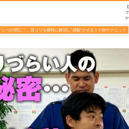
で
「いつの間に！」首コリを瞬時に解消し”感動”させる１０秒テクニック