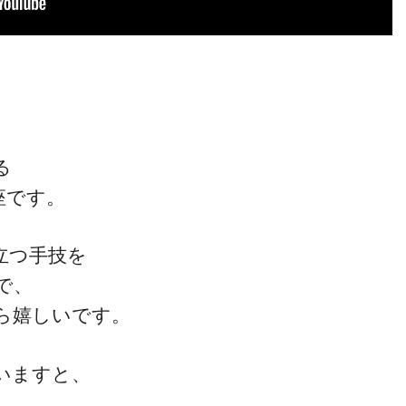
る
座です。
立つ手技を
で、
ら嬉しいです。
いますと、