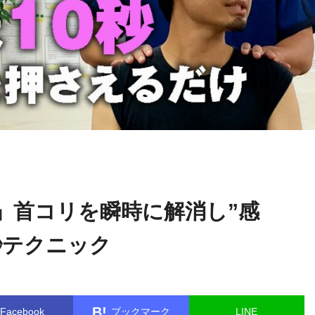
月曜チ
name in
/home/kudoken1/godhand-tsushin.com/public_ht
ャンネル
single.php
on line
26
」首コリを瞬時に解消し”感
秒テクニック
B!
Facebook
ブックマーク
LINE