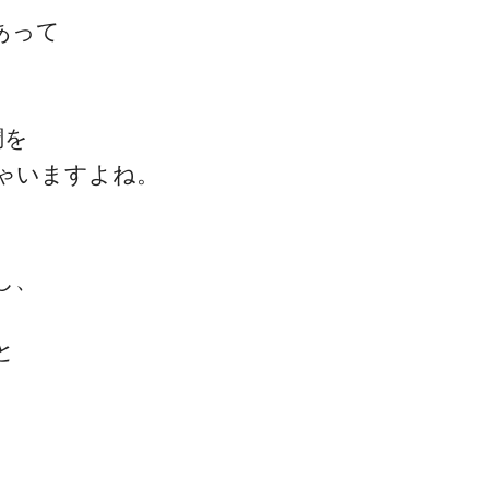
あって
調を
ゃいますよね。
一流の整体師セミナー
無料映像＆ご案内ページ
し、
首・肩テクニック
と