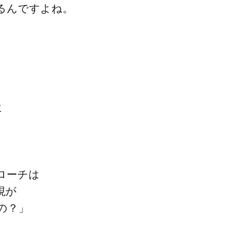
るんですよね。
に
ローチは
現が
の？」