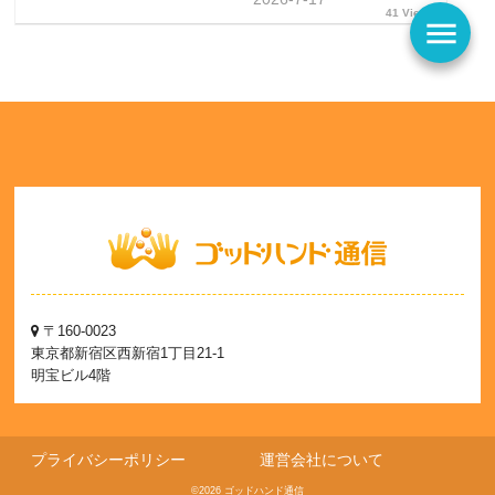
41 Views
menu
〒160-0023
東京都新宿区西新宿1丁目21-1
明宝ビル4階
プライバシーポリシー
運営会社について
©2026 ゴッドハンド通信