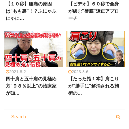
【１０秒】腰痛の原因
【ビデオ】６０秒で全身
は“もも裏”！？ふにゃふ
が緩む"硬膜"矯正アプロ
にゃに…
ーチ
2021-8-2
2023-3-6
四十肩と五十肩の見極め
【たった指１本】肩こり
方“９８％以上”の治療家
が“勝手に”解消される施
が知…
術の…