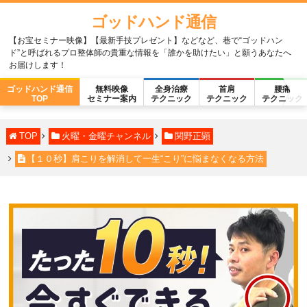
ゴッドハンド通信
【お宝セミナー映像】【最新手技プレゼント】などなど、巷で“ゴッドハン
ド”と呼ばれるプロ整体師の貴重な情報を「誰かを助けたい」と願うあなたへ
お届けします！
ゴッドハンド通信
無料映像
全身治療
首肩
腰痛
TOP
セミナー案内
テクニック
テクニック
テクニック
TOP
火曜・金曜チャンネル
関野正顕
【１０秒】肩こりを解消して一生“こり”に悩まなくなる方法