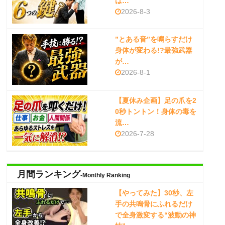
は…
2026-8-3
”とある音”を鳴らすだけ
身体が変わる!?最強武器
が…
2026-8-1
【夏休み企画】足の爪を2
0秒トントン！身体の毒を
流…
2026-7-28
月間ランキング
-Monthly Ranking
【やってみた】30秒、左
手の共鳴骨にふれるだけ
で全身激変する“波動の神