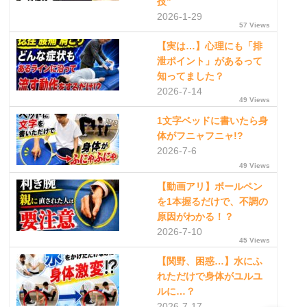
技”
2026-1-29
57 Views
【実は…】心理にも「排
泄ポイント」があるって
知ってました？
2026-7-14
49 Views
1文字ベッドに書いたら身
体がフニャフニャ!?
2026-7-6
49 Views
【動画アリ】ボールペン
を1本握るだけで、不調の
原因がわかる！？
2026-7-10
45 Views
【関野、困惑…】水にふ
れただけで身体がユルユ
ルに…？
2026-7-17