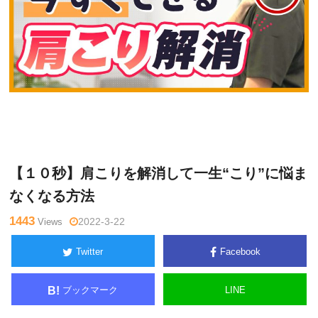
関
Warning
: Undefined variable $tagname in
/home/kudoken1/god
野正
hand-tsushin.com/public_html/wp-content/themes/side_winder/
顕
single.php
on line
26
【１０秒】肩こりを解消して一生“こり”に悩ま
なくなる方法
1443
Views
2022-3-22
Twitter
Facebook
ブックマーク
LINE
B!