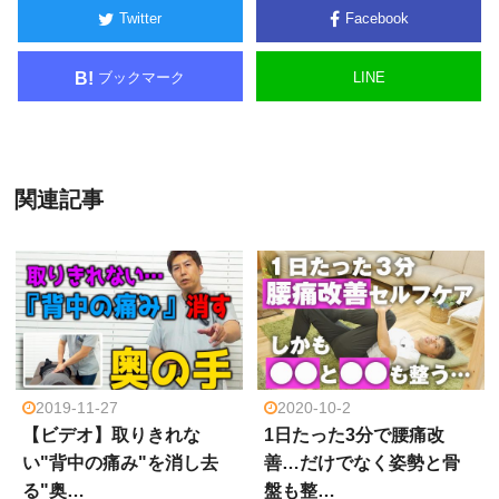
Twitter
Facebook
ブックマーク
LINE
B!
関連記事
2019-11-27
2020-10-2
【ビデオ】取りきれな
1日たった3分で腰痛改
い"背中の痛み"を消し去
善…だけでなく姿勢と骨
る"奥…
盤も整…