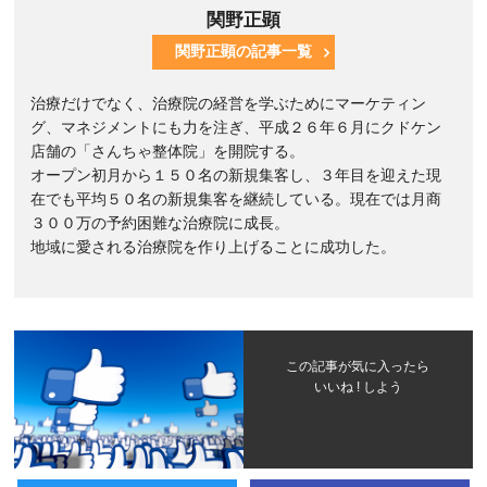
関野正顕
関野正顕の記事一覧
治療だけでなく、治療院の経営を学ぶためにマーケティン
グ、マネジメントにも力を注ぎ、平成２６年６月にクドケン
店舗の「さんちゃ整体院」を開院する。
オープン初月から１５０名の新規集客し、３年目を迎えた現
在でも平均５０名の新規集客を継続している。現在では月商
３００万の予約困難な治療院に成長。
地域に愛される治療院を作り上げることに成功した。
この記事が気に入ったら
いいね ! しよう