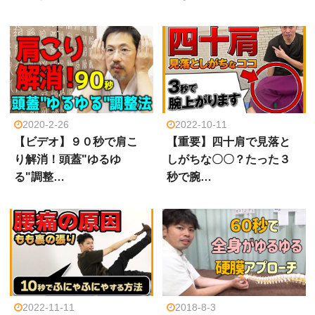
2020-2-26
2022-10-11
【ビデオ】９０秒で肩こ
【重要】四十肩で見落と
り解消！頭蓋"ゆるゆ
しがちな〇〇？たった３
る"調整…
秒で腕…
2022-11-11
2018-8-3