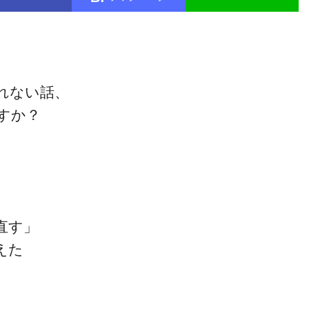
…
れない話、
すか？
直す」
えた