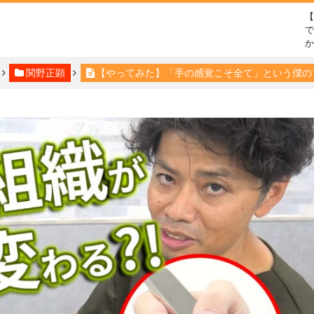
で
関野正顕
【やってみた】「手の感覚こそ全て」という僕の