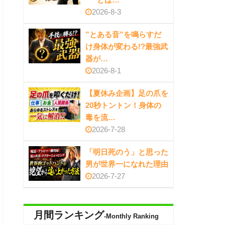
2026-8-3
”とある音”を鳴らすだ
け身体が変わる!?最強武
器が…
2026-8-1
【夏休み企画】足の爪を
20秒トントン！身体の
毒を流…
2026-7-28
「明日死のう」と思った
男が世界一になれた理由
2026-7-27
月間ランキング
-Monthly Ranking