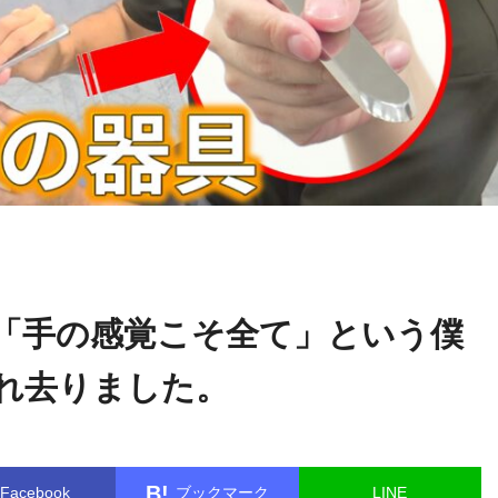
関野
name in
/home/kudoken1/godhand-tsushin.com/public_html/w
正顕
le.php
on line
26
「手の感覚こそ全て」という僕
れ去りました。
B!
Facebook
ブックマーク
LINE