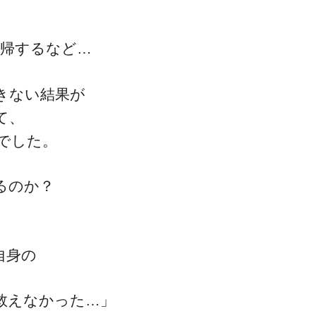
し
復帰するなど…
きない結果が
て、
でした。
るのか？
自身の
救えなかった…」