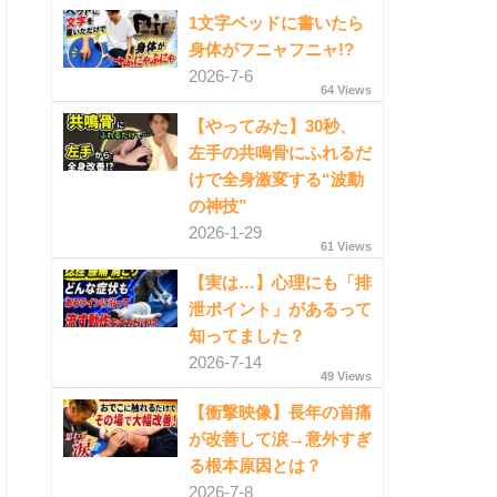
1文字ベッドに書いたら
身体がフニャフニャ!?
2026-7-6
64 Views
【やってみた】30秒、
左手の共鳴骨にふれるだ
けで全身激変する“波動
の神技”
2026-1-29
61 Views
【実は…】心理にも「排
泄ポイント」があるって
知ってました？
2026-7-14
49 Views
【衝撃映像】長年の首痛
が改善して涙→意外すぎ
る根本原因とは？
2026-7-8