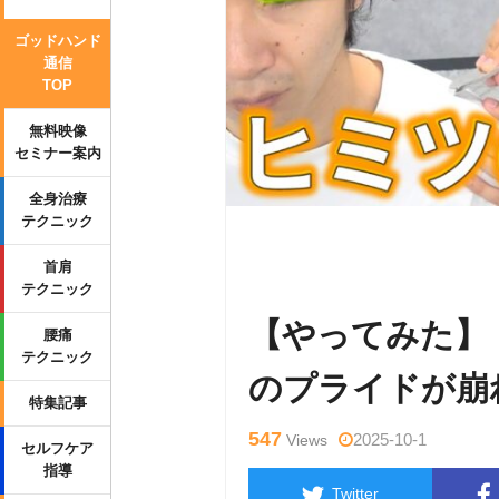
ゴッドハンド
通信
TOP
無料映像
セミナー案内
全身治療
テクニック
Warning
: Undefined variable $tag
首肩
p-content/themes/side_winder/sing
テクニック
【やってみた】
腰痛
テクニック
のプライドが崩
特集記事
547
2025-10-1
Views
セルフケア
指導
Twitter