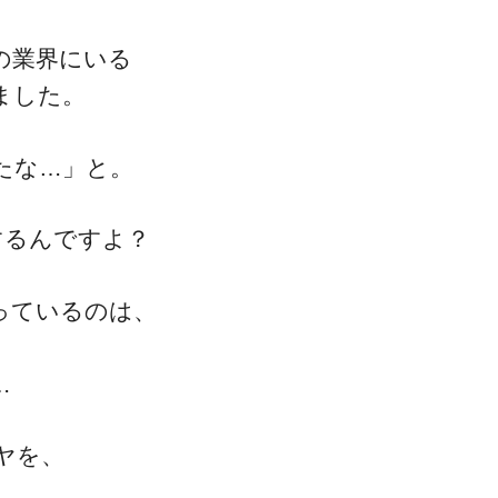
の業界にいる
ました。
ゴッドハンド通信とは
たな…」と。
するんですよ？
っているのは、
…
ヤを、