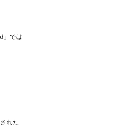
hod」では
に
断された