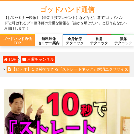
ゴッドハンド通信
【お宝セミナー映像】【最新手技プレゼント】などなど、巷で“ゴッドハン
ド”と呼ばれるプロ整体師の貴重な情報を「誰かを助けたい」と願うあなたへ
お届けします！
ゴッドハンド通信
無料映像
全身治療
首肩
腰痛
TOP
セミナー案内
テクニック
テクニック
テクニック
TOP
月曜チャンネル
【ビデオ】１０秒でできる『ストレートネック』解消エクササイズ