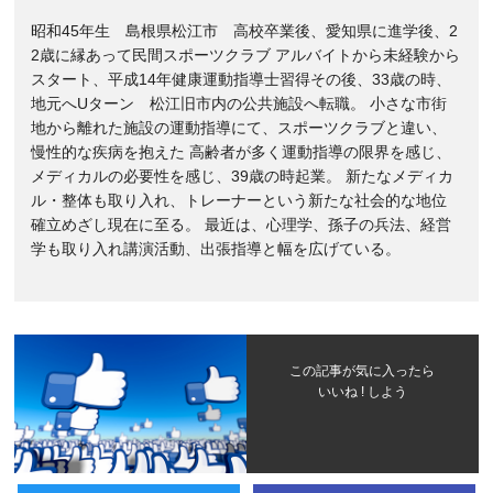
昭和45年生 島根県松江市 高校卒業後、愛知県に進学後、2
2歳に縁あって民間スポーツクラブ アルバイトから未経験から
スタート、平成14年健康運動指導士習得その後、33歳の時、
地元へUターン 松江旧市内の公共施設へ転職。 小さな市街
地から離れた施設の運動指導にて、スポーツクラブと違い、
慢性的な疾病を抱えた 高齢者が多く運動指導の限界を感じ、
メディカルの必要性を感じ、39歳の時起業。 新たなメディカ
ル・整体も取り入れ、トレーナーという新たな社会的な地位
確立めざし現在に至る。 最近は、心理学、孫子の兵法、経営
学も取り入れ講演活動、出張指導と幅を広げている。
この記事が気に入ったら
いいね ! しよう