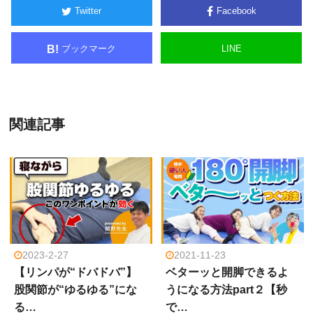
Twitter
Facebook
ブックマーク
LINE
B!
関連記事
2023-2-27
2021-11-23
【リンパが“ドバドバ”】
ベターッと開脚できるよ
股関節が“ゆるゆる”にな
うになる方法part２【秒
る…
で…