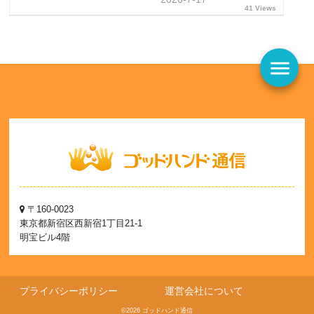
41 Views
menu
〒160-0023
東京都新宿区西新宿1丁目21-1
明宝ビル4階
プライバシーポリシー
運営会社について
©2026 ゴッドハンド通信