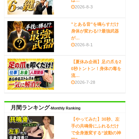
は…
2026-8-3
”とある音”を鳴らすだけ
身体が変わる!?最強武器
が…
2026-8-1
【夏休み企画】足の爪を2
0秒トントン！身体の毒を
流…
2026-7-28
月間ランキング
-Monthly Ranking
【やってみた】30秒、左
手の共鳴骨にふれるだけ
で全身激変する“波動の神