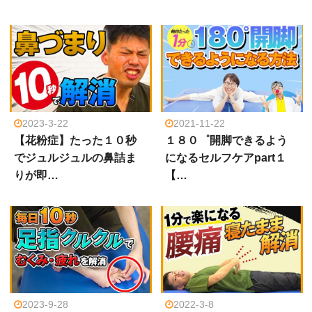
2023-3-22
2021-11-22
【花粉症】たった１０秒
１８０゜開脚できるよう
でジュルジュルの鼻詰ま
になるセルフケアpart１
りが即…
【…
2023-9-28
2022-3-8