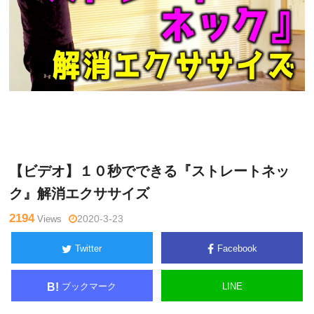
月曜
Warning
: Undefined variable $tagname in
/home/kudoken1/g
チャン
odhand-tsushin.com/public_html/wp-content/themes/side_wi
ネル
nder/single.php
on line
26
【ビデオ】１０秒でできる『ストレートネッ
ク』解消エクササイズ
2194
Views
2020-3-23
Twitter
Facebook
ブックマーク
LINE
B!