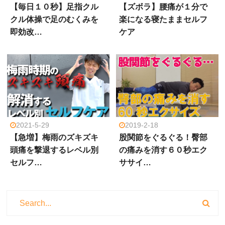
【毎日１０秒】足指クル
【ズボラ】腰痛が１分で
クル体操で足のむくみを
楽になる寝たままセルフ
即効改…
ケア
2021-5-29
2019-2-18
【急増】梅雨のズキズキ
股関節をぐるぐる！臀部
頭痛を撃退するレベル別
の痛みを消す６０秒エク
セルフ…
ササイ…