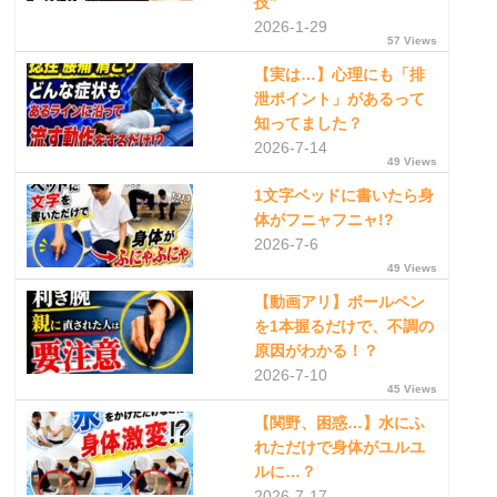
技”
2026-1-29
57 Views
【実は…】心理にも「排
泄ポイント」があるって
知ってました？
2026-7-14
49 Views
1文字ベッドに書いたら身
体がフニャフニャ!?
2026-7-6
49 Views
【動画アリ】ボールペン
を1本握るだけで、不調の
原因がわかる！？
2026-7-10
45 Views
【関野、困惑…】水にふ
れただけで身体がユルユ
ルに…？
2026-7-17