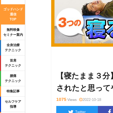
ゴッドハンド
通信
TOP
無料映像
セミナー案内
全身治療
テクニック
Warning
: Undefined variable $tag
首肩
p-content/themes/side_winder/sing
テクニック
【寝たまま３分
腰痛
テクニック
されたと思って
特集記事
1075
2022-10-18
Views
セルフケア
指導
Twitter