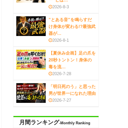
2026-8-3
”とある音”を鳴らすだ
け身体が変わる!?最強武
器が…
2026-8-1
【夏休み企画】足の爪を
20秒トントン！身体の
毒を流…
2026-7-28
「明日死のう」と思った
男が世界一になれた理由
2026-7-27
月間ランキング
-Monthly Ranking