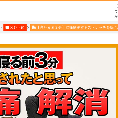
で
関野正顕
【寝たまま３分】腰痛解消するストレッチを騙さ