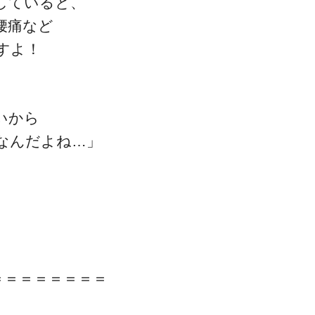
していると、
腰痛など
すよ！
ゴッドハンド通信とは
いから
なんだよね…」
＝＝＝＝＝＝＝＝