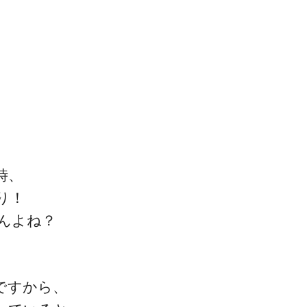
）
一流の整体師セミナー
無料映像＆ご案内ページ
時、
り！
首・肩テクニック
んよね？
ですから、