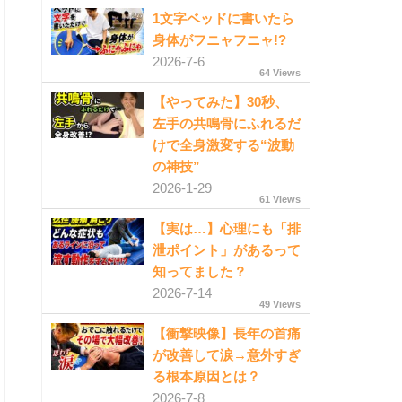
1文字ベッドに書いたら
身体がフニャフニャ!?
2026-7-6
64 Views
【やってみた】30秒、
左手の共鳴骨にふれるだ
けで全身激変する“波動
の神技”
2026-1-29
61 Views
【実は…】心理にも「排
泄ポイント」があるって
知ってました？
2026-7-14
49 Views
【衝撃映像】長年の首痛
が改善して涙→意外すぎ
る根本原因とは？
2026-7-8