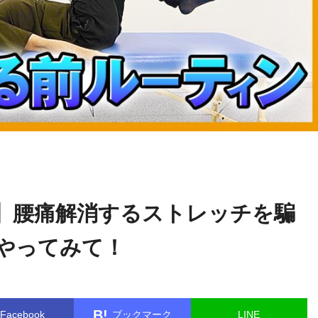
関野
name in
/home/kudoken1/godhand-tsushin.com/public_html/w
正顕
le.php
on line
26
】腰痛解消するストレッチを騙
やってみて！
B!
Facebook
ブックマーク
LINE