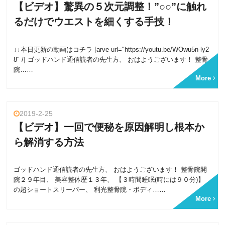
【ビデオ】驚異の５次元調整！”○○”に触れ
るだけでウエストを細くする手技！
↓↓本日更新の動画はコチラ [arve url="https://youtu.be/WOwu5n-ly2
8" /] ゴッドハンド通信読者の先生方、 おはようございます！ 整骨
院……
More
2019-2-25
【ビデオ】一回で便秘を原因解明し根本か
ら解消する方法
ゴッドハンド通信読者の先生方、 おはようございます！ 整骨院開
院２９年目、 美容整体歴１３年、 【３時間睡眠(時には９０分)】
の超ショートスリーパー、 利光整骨院・ボディ……
More