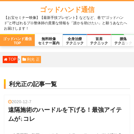
ゴッドハンド通信
【お宝セミナー映像】【最新手技プレゼント】などなど、巷で“ゴッドハン
ド”と呼ばれるプロ整体師の貴重な情報を「誰かを助けたい」と願うあなたへ
お届けします！
ゴッドハンド通信
無料映像
全身治療
首肩
腰痛
TOP
セミナー案内
テクニック
テクニック
テクニック
TOP
利光 正
利光正の記事一覧
2020-12-7
遠隔施術のハードルを下げる！最強アイテ
ムが↓コレ