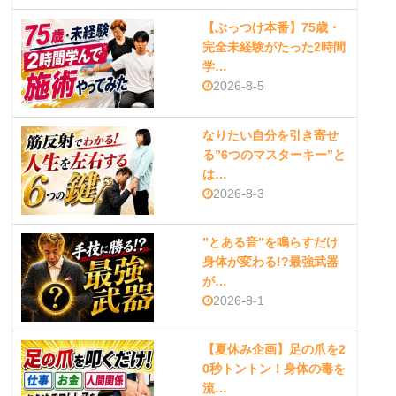
【ぶっつけ本番】75歳・
完全未経験がたった2時間
学…
2026-8-5
なりたい自分を引き寄せ
る”6つのマスターキー”と
は…
2026-8-3
”とある音”を鳴らすだけ
身体が変わる!?最強武器
が…
2026-8-1
【夏休み企画】足の爪を2
0秒トントン！身体の毒を
流…