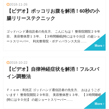
2018-11-26
【ビデオ】ポッコリお腹を解消！60秒の小
腸リリーステクニック
ゴッドハンド通信読者の先生方、 こんにちは！ 整骨院開院２９年
目、 美容整体歴１３年、 【３時間睡眠(時には９０分)】 の超ショ
ートスリーパー、 利光整骨院・ボディバランス大分……
More
2018-10-22
【ビデオ】自律神経症状を解消！フルスパ
イン調整法
Ｆｒｏｍ：利光正 ゴッドハンド通信読者の先生方、 おはようござ
います！ 整骨院開院２９年目、 美容整体歴１３年、 【３時間睡眠
(時には９０分)】 の超ショートスリーパー……
More