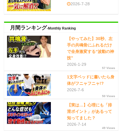
2026-7-28
月間ランキング
-Monthly Ranking
【やってみた】30秒、左
手の共鳴骨にふれるだけ
で全身激変する“波動の神
技”
2026-1-29
57 Views
1文字ベッドに書いたら身
体がフニャフニャ!?
2026-7-6
50 Views
【実は…】心理にも「排
泄ポイント」があるって
知ってました？
2026-7-14
49 Views