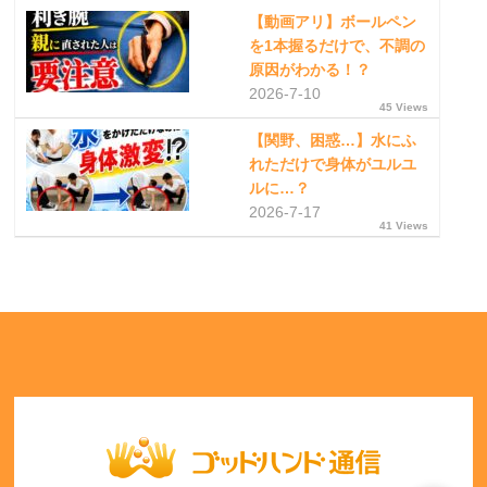
【動画アリ】ボールペン
を1本握るだけで、不調の
原因がわかる！？
2026-7-10
45 Views
【関野、困惑…】水にふ
れただけで身体がユルユ
ルに…？
2026-7-17
41 Views