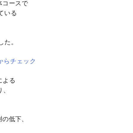
体コースで
ている
」
した。
からチェック
による
り、
謝の低下、