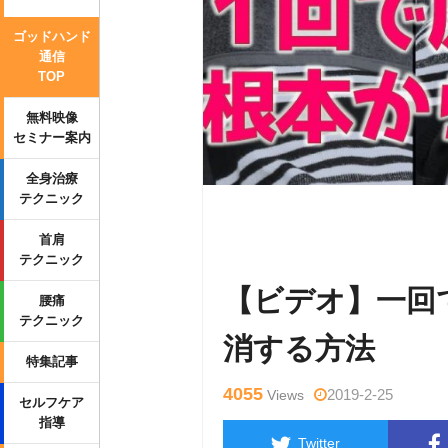
ゴッドハンド
通信
TOP
無料映像
セミナー案内
全身治療
テクニック
Warning
: Undefined variable $tag
首肩
-content/themes/side_winder/singl
テクニック
【ビデオ】一回
腰痛
テクニック
消する方法
特集記事
4055
2019-2-25
Views
セルフケア
指導
Twitter