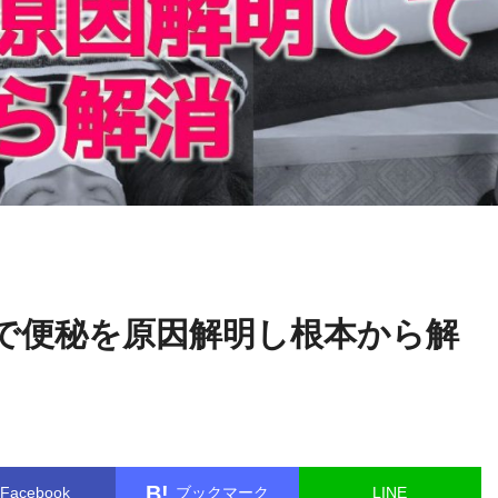
利
name in
/home/kudoken1/godhand-tsushin.com/public_html/wp
光 正
e.php
on line
26
で便秘を原因解明し根本から解
B!
Facebook
ブックマーク
LINE