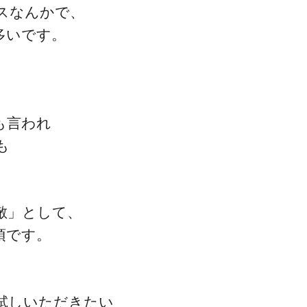
スなんかで、
多いです。
一流の整体師セミナー
も言われ
無料映像＆ご案内ページ
も
首・肩テクニック
敵」として、
須です。
試しいただきたい