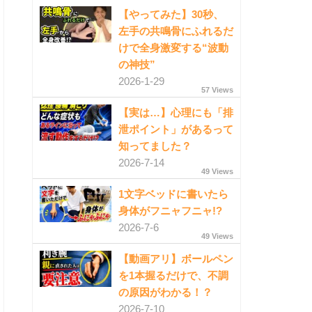
【やってみた】30秒、
左手の共鳴骨にふれるだ
けで全身激変する“波動
の神技”
2026-1-29
57 Views
【実は…】心理にも「排
泄ポイント」があるって
知ってました？
2026-7-14
49 Views
1文字ベッドに書いたら
身体がフニャフニャ!?
2026-7-6
49 Views
【動画アリ】ボールペン
を1本握るだけで、不調
の原因がわかる！？
2026-7-10