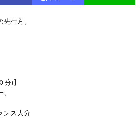
の先生方、
０分)】
ー、
ランス大分