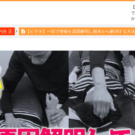
で
利光 正
【ビデオ】一回で便秘を原因解明し根本から解消する方