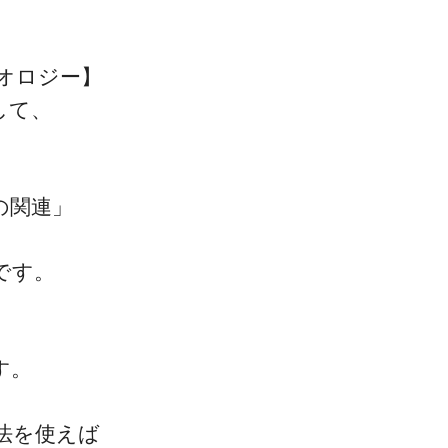
オロジー】
して、
の関連」
です。
す。
法を使えば