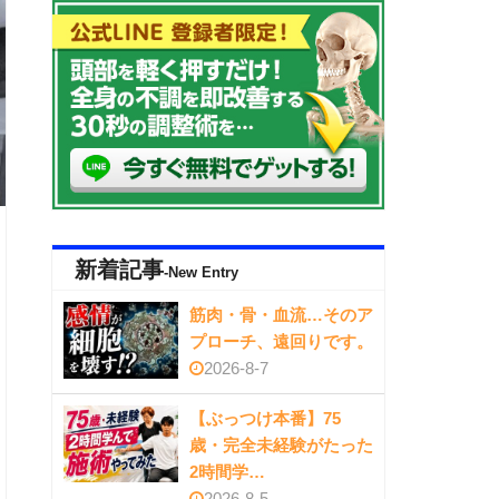
新着記事
-New Entry
筋肉・骨・血流…そのア
プローチ、遠回りです。
2026-8-7
【ぶっつけ本番】75
歳・完全未経験がたった
2時間学…
2026-8-5