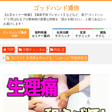
ゴッドハンド通信
【お宝セミナー映像】【最新手技プレゼント】などなど、巷で“ゴッドハン
ド”と呼ばれるプロ整体師の貴重な情報を「誰かを助けたい」と願うあなたへ
お届けします！
ゴッドハンド通信
無料映像
全身治療
首肩
腰痛
TOP
セミナー案内
テクニック
テクニック
テクニック
TOP
月曜チャンネル
利光 正
【ビデオ】生理痛を和らげる！"ふわっと"骨盤調整法