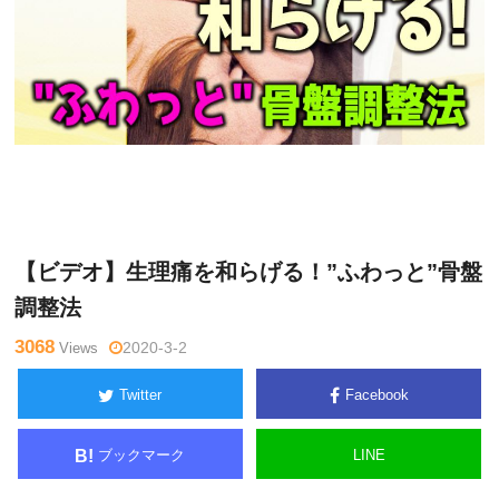
Warning
: Undefined variable $tagname in
/home/kudoken1/godh
利
and-tsushin.com/public_html/wp-content/themes/side_winder/si
光
ngle.php
on line
26
正
【ビデオ】生理痛を和らげる！”ふわっと”骨盤
調整法
3068
Views
2020-3-2
Twitter
Facebook
ブックマーク
LINE
B!