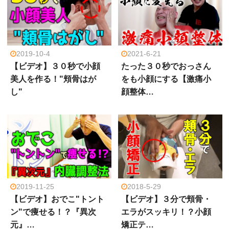
2019-10-4
2021-6-21
【ビデオ】３０秒で小顔
たった３０秒でおっさん
美人を作る！"頬骨はが
をも小顔にする【激痛小
し"
顔整体…
2019-11-25
2018-5-29
【ビデオ】おでこ"トント
【ビデオ】３分で頬骨・
ン"で痩せる！？『異次
エラがスッキリ！？小顔
元』…
矯正テ…