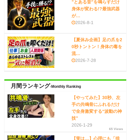
”とある音”を鳴らすだけ
身体が変わる!?最強武器
が…
2026-8-1
【夏休み企画】足の爪を2
0秒トントン！身体の毒を
流…
2026-7-28
月間ランキング
-Monthly Ranking
【やってみた】30秒、左
手の共鳴骨にふれるだけ
で全身激変する“波動の神
技”
2026-1-29
65 Views
【実は…】心理にも「排