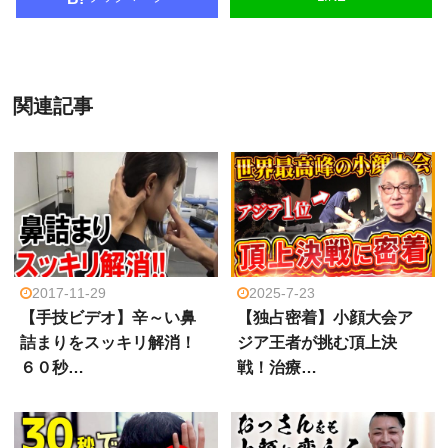
関連記事
2017-11-29
2025-7-23
【手技ビデオ】辛～い鼻
【独占密着】小顔大会ア
詰まりをスッキリ解消！
ジア王者が挑む頂上決
６０秒…
戦！治療…