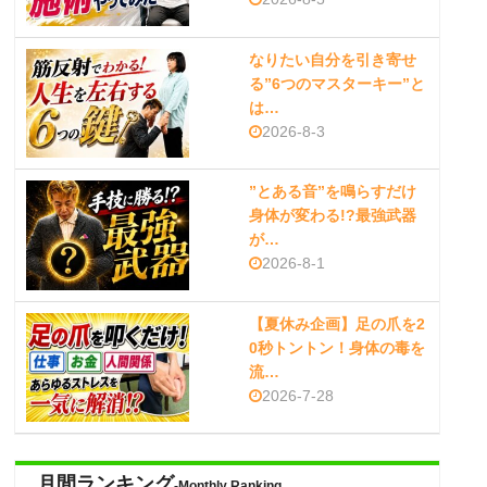
なりたい自分を引き寄せ
る”6つのマスターキー”と
は…
2026-8-3
”とある音”を鳴らすだけ
身体が変わる!?最強武器
が…
2026-8-1
【夏休み企画】足の爪を2
0秒トントン！身体の毒を
流…
2026-7-28
月間ランキング
-Monthly Ranking