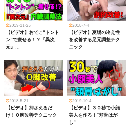
2019-11-25
2018-7-4
【ビデオ】おでこ"トント
【ビデオ】夏場の冷え性
ン"で痩せる！？『異次
を改善する足元調整テク
元』…
ニック
2018-5-21
2019-10-4
【ビデオ】押さえるだ
【ビデオ】３０秒で小顔
け！Ｏ脚改善テクニック
美人を作る！"頬骨はが
し"