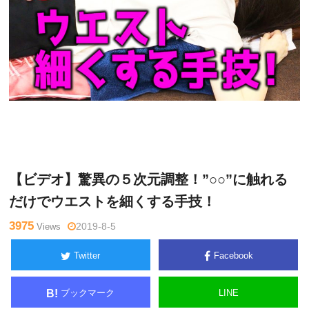
Warning
: Undefined variable $tagname in
/home/kudoken1/godh
利
and-tsushin.com/public_html/wp-content/themes/side_winder/si
光
ngle.php
on line
26
正
【ビデオ】驚異の５次元調整！”○○”に触れる
だけでウエストを細くする手技！
3975
Views
2019-8-5
Twitter
Facebook
ブックマーク
LINE
B!