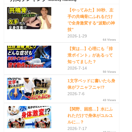
【やってみた】30秒、左
手の共鳴骨にふれるだけ
で全身激変する“波動の神
技”
2026-1-29
64 Views
【実は…】心理にも「排
泄ポイント」があるって
知ってました？
2026-7-14
50 Views
1文字ベッドに書いたら身
体がフニャフニャ!?
2026-7-6
43 Views
【関野、困惑…】水にふ
れただけで身体がユルユ
ルに…？
2026-7-17