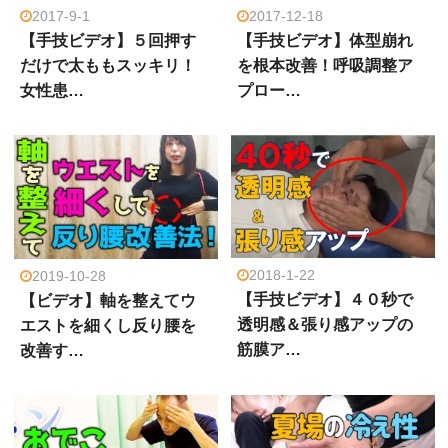
2017-9-1
2017-12-18
【手技ビデオ】５回押す
【手技ビデオ】体型崩れ
だけで太ももスッキリ！
を根本改善！呼吸調整ア
女性患…
プロー…
2018-1-22
2019-10-28
【手技ビデオ】４０秒で
【ビデオ】軸を整えてウ
透明感＆張り感アップの
エストを細くし反り腰を
筋膜ア…
改善す…