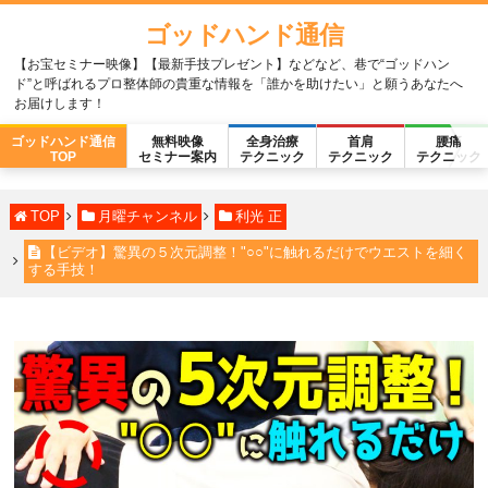
ゴッドハンド通信
【お宝セミナー映像】【最新手技プレゼント】などなど、巷で“ゴッドハン
ド”と呼ばれるプロ整体師の貴重な情報を「誰かを助けたい」と願うあなたへ
お届けします！
ゴッドハンド通信
無料映像
全身治療
首肩
腰痛
TOP
セミナー案内
テクニック
テクニック
テクニック
TOP
月曜チャンネル
利光 正
【ビデオ】驚異の５次元調整！"○○"に触れるだけでウエストを細く
する手技！