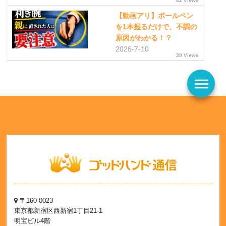
42 Views
【動画アリ】ボールペン
を1本握るだけで、不調の
原因がわかる！？
2026-7-10
39 Views
menu
〒160-0023
東京都新宿区西新宿1丁目21-1
明宝ビル4階