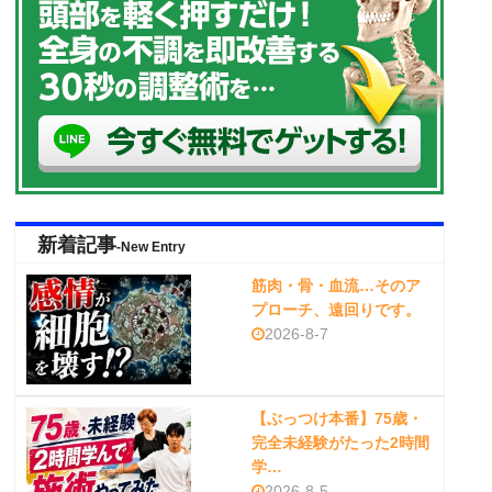
新着記事
-New Entry
筋肉・骨・血流…そのア
プローチ、遠回りです。
2026-8-7
【ぶっつけ本番】75歳・
完全未経験がたった2時間
学…
2026-8-5