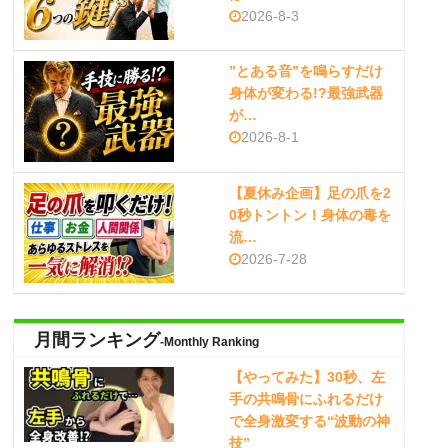
2026-8-3
”とある音”を鳴らすだけ
身体が変わる!?最強武器
が…
2026-8-1
【夏休み企画】足の爪を2
0秒トントン！身体の毒を
流…
2026-7-28
月間ランキング
-Monthly Ranking
【やってみた】30秒、左
手の共鳴骨にふれるだけ
で全身激変する“波動の神
技”