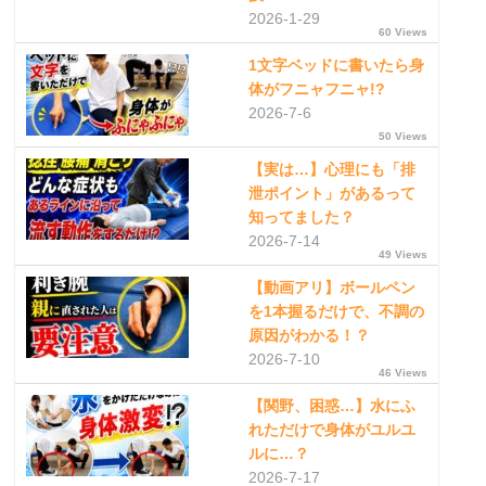
2026-1-29
60 Views
1文字ベッドに書いたら身
体がフニャフニャ!?
2026-7-6
50 Views
【実は…】心理にも「排
泄ポイント」があるって
知ってました？
2026-7-14
49 Views
【動画アリ】ボールペン
を1本握るだけで、不調の
原因がわかる！？
2026-7-10
46 Views
【関野、困惑…】水にふ
れただけで身体がユルユ
ルに…？
2026-7-17