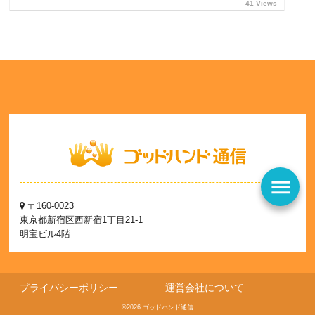
41 Views
menu
〒160-0023
東京都新宿区西新宿1丁目21-1
明宝ビル4階
プライバシーポリシー
運営会社について
©2026 ゴッドハンド通信