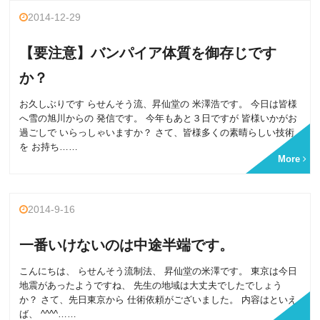
2014-12-29
【要注意】バンパイア体質を御存じです
か？
お久しぶりです らせんそう流、昇仙堂の 米澤浩です。 今日は皆様
へ雪の旭川からの 発信です。 今年もあと３日ですが 皆様いかがお
過ごしで いらっしゃいますか？ さて、皆様多くの素晴らしい技術
を お持ち……
More
2014-9-16
一番いけないのは中途半端です。
こんにちは、 らせんそう流制法、 昇仙堂の米澤です。 東京は今日
地震があったようですね、 先生の地域は大丈夫でしたでしょう
か？ さて、先日東京から 仕術依頼がございました。 内容はといえ
ば、 ^^^^……