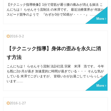
【テクニック指導映像】1分で背筋が通り腰の痛みが消える操法 こ
んにちは！ らせんそう流制法 の米澤です。 最近治療業界が 何故か
スピード競争のようで 『わずか3分で50肩が・・・・』 ……
More
2016-3-2
【テクニック指導】身体の歪みを永久に消
す方法
こんにちは！ らせんそう流制 法訃幻流 宗家 米澤 浩です。 今年
も既に2か月が過ぎ 加速度的に時間が過ぎている・・・ そんな気が
している 米澤でございますが、 皆様いかがお過ごしで いらっしゃ
います……
More
2016-1-27