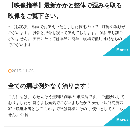
【映像指導】最新かかと整体で歪みを取る
映像をご覧下さい。
↑ 【お詫び】 動画でお伝えいたしました技術の中で、呼称の誤りが
ございます。 腓骨と脛骨を誤って伝えております。 誠に申し訳ご
ざいません。 実技に至っては本当に簡単に現場で使用可能なもの
でございます……
More
2015-11-26
全ての病は例外なく治ります！
こんにちは、 らせんそう流制法創家の 米澤浩です。 ご無沙汰して
おりましたが 皆さまお元気でございましたか？ 天心正法訃幻流宗
家正統継承者として これまで私は皆様にその 手使いとしての『ら
せん』の 操……
More