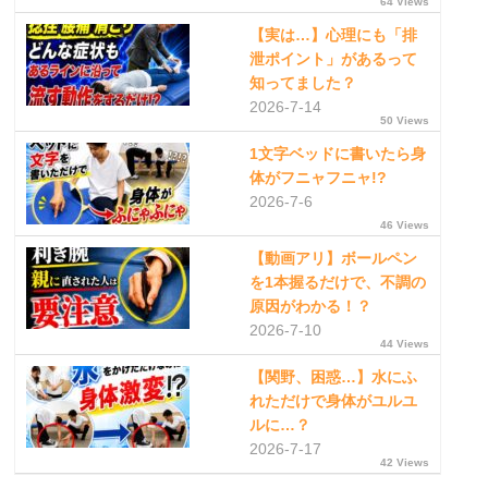
64 Views
【実は…】心理にも「排
泄ポイント」があるって
知ってました？
2026-7-14
50 Views
1文字ベッドに書いたら身
体がフニャフニャ!?
2026-7-6
46 Views
【動画アリ】ボールペン
を1本握るだけで、不調の
原因がわかる！？
2026-7-10
44 Views
【関野、困惑…】水にふ
れただけで身体がユルユ
ルに…？
2026-7-17
42 Views