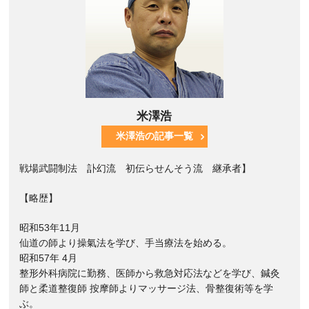
米澤浩
米澤浩の記事一覧
戦場武闘制法 訃幻流 初伝らせんそう流 継承者】
【略歴】
昭和53年11月
仙道の師より操氣法を学び、手当療法を始める。
昭和57年 4月
整形外科病院に勤務、医師から救急対応法などを学び、鍼灸
師と柔道整復師 按摩師よりマッサージ法、骨整復術等を学
ぶ。