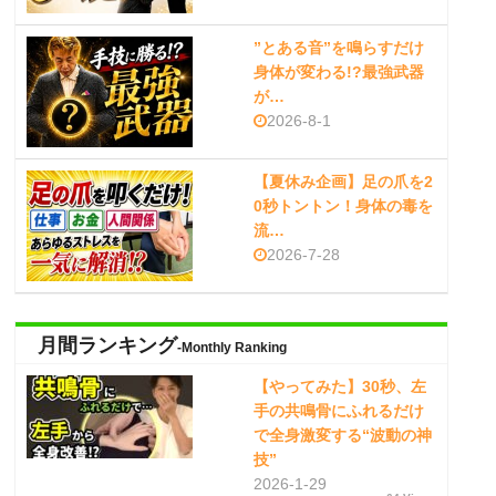
”とある音”を鳴らすだけ
身体が変わる!?最強武器
が…
2026-8-1
【夏休み企画】足の爪を2
0秒トントン！身体の毒を
流…
2026-7-28
月間ランキング
-Monthly Ranking
【やってみた】30秒、左
手の共鳴骨にふれるだけ
で全身激変する“波動の神
技”
2026-1-29