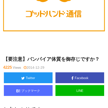
Warning
: Undefined variable $tagname in
/home/kudoken1/godh
米
and-tsushin.com/public_html/wp-content/themes/side_winder/si
澤
ngle.php
on line
26
浩
【要注意】バンパイア体質を御存じですか？
4225
Views
2014-12-29
Twitter
Facebook
ブックマーク
LINE
B!