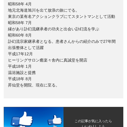
昭和58年 4月
地元北海道旭川を出て放浪の旅にでる。
東京の某有名アクションクラブにてスタントマンとして活動
昭和58年 7月
縁があり訃幻流継承者の功夫と出会い訃幻流を学ぶ
昭和60年 8月
訃幻流宗家継承者となる。患者さんからの紹介のみで27年間
出張整体として活躍
平成17年12月
ヒーリングサロン癒楽々舎内に真誠堂を開店
平成18年 1月
温浴施設と提携
平成18年 8月
昇仙堂を開院、現在に至る。
この記事が気に入ったら
いいね ! しよう