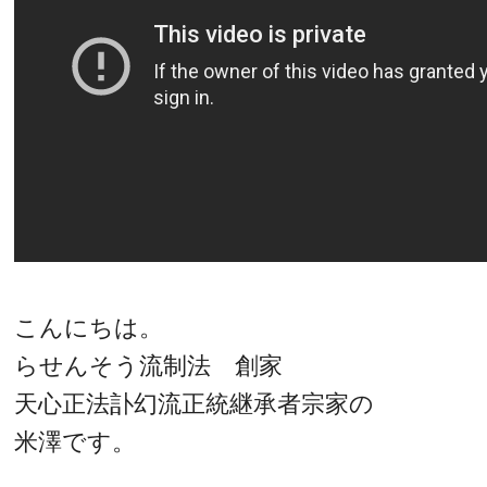
こんにちは。
らせんそう流制法 創家
天心正法訃幻流正統継承者宗家の
米澤です。