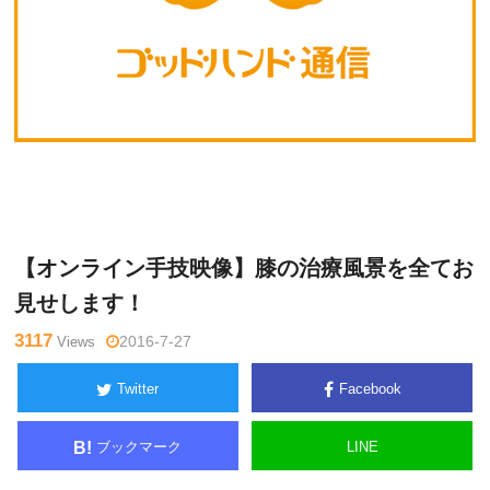
Warning
: Undefined variable $tagname in
/home/kudoken1/godh
米
and-tsushin.com/public_html/wp-content/themes/side_winder/si
澤
ngle.php
on line
26
浩
【オンライン手技映像】膝の治療風景を全てお
見せします！
3117
Views
2016-7-27
Twitter
Facebook
ブックマーク
LINE
B!