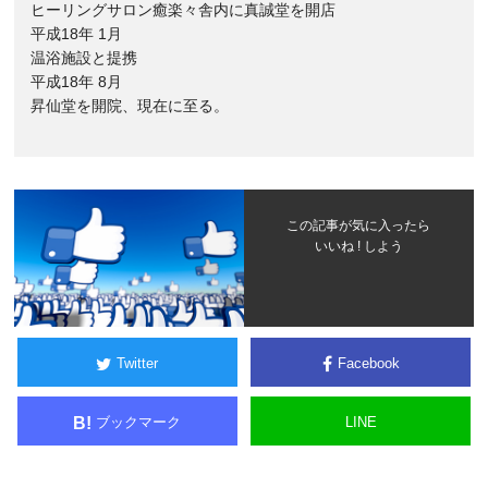
ヒーリングサロン癒楽々舎内に真誠堂を開店
平成18年 1月
温浴施設と提携
平成18年 8月
昇仙堂を開院、現在に至る。
この記事が気に入ったら
いいね ! しよう
Twitter
Facebook
ブックマーク
LINE
B!