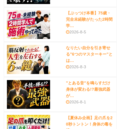
【ぶっつけ本番】75歳・
完全未経験がたった2時間
学…
2026-8-5
なりたい自分を引き寄せ
る”6つのマスターキー”と
は…
2026-8-3
”とある音”を鳴らすだけ
身体が変わる!?最強武器
が…
2026-8-1
【夏休み企画】足の爪を2
0秒トントン！身体の毒を