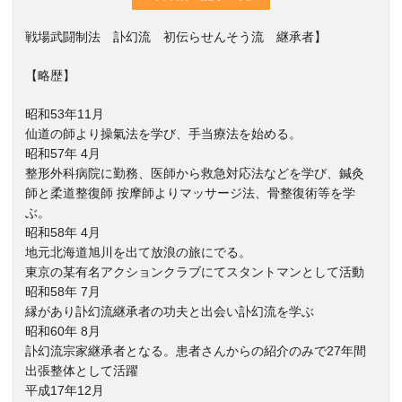
戦場武闘制法 訃幻流 初伝らせんそう流 継承者】
【略歴】
昭和53年11月
仙道の師より操氣法を学び、手当療法を始める。
昭和57年 4月
整形外科病院に勤務、医師から救急対応法などを学び、鍼灸
師と柔道整復師 按摩師よりマッサージ法、骨整復術等を学
ぶ。
昭和58年 4月
地元北海道旭川を出て放浪の旅にでる。
東京の某有名アクションクラブにてスタントマンとして活動
昭和58年 7月
縁があり訃幻流継承者の功夫と出会い訃幻流を学ぶ
昭和60年 8月
訃幻流宗家継承者となる。患者さんからの紹介のみで27年間
出張整体として活躍
平成17年12月