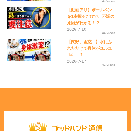
45 Views
【動画アリ】ボールペン
を1本握るだけで、不調の
原因がわかる！？
2026-7-10
44 Views
【関野、困惑…】水にふ
れただけで身体がユルユ
ルに…？
2026-7-17
42 Views