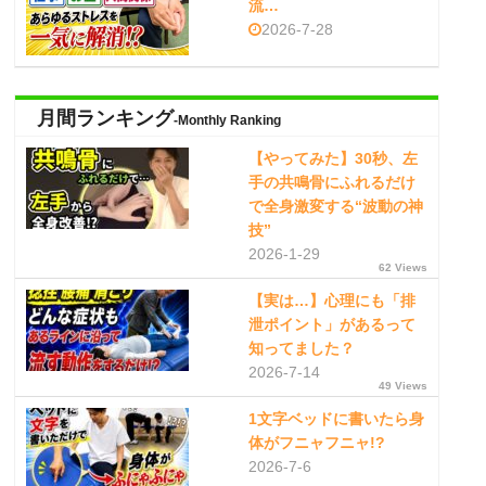
流…
2026-7-28
月間ランキング
-Monthly Ranking
【やってみた】30秒、左
手の共鳴骨にふれるだけ
で全身激変する“波動の神
技”
2026-1-29
62 Views
【実は…】心理にも「排
泄ポイント」があるって
知ってました？
2026-7-14
49 Views
1文字ベッドに書いたら身
体がフニャフニャ!?
2026-7-6