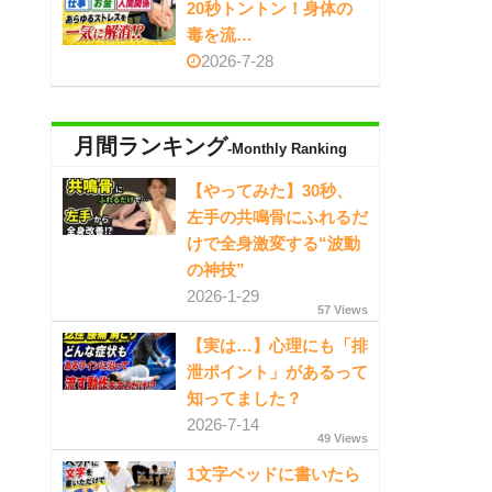
20秒トントン！身体の
毒を流…
2026-7-28
月間ランキング
-Monthly Ranking
【やってみた】30秒、
左手の共鳴骨にふれるだ
けで全身激変する“波動
の神技”
2026-1-29
57 Views
【実は…】心理にも「排
泄ポイント」があるって
知ってました？
2026-7-14
49 Views
1文字ベッドに書いたら