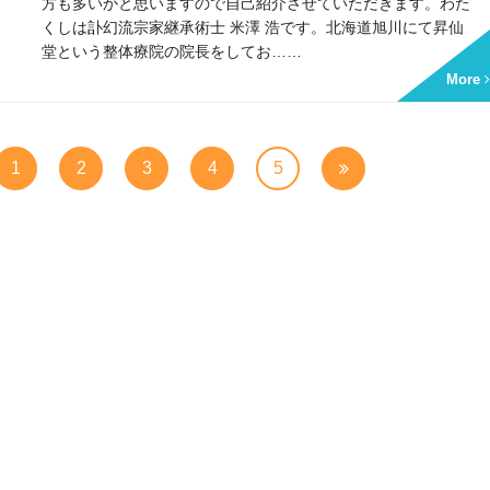
方も多いかと思いますので自己紹介させていただきます。わた
くしは訃幻流宗家継承術士 米澤 浩です。北海道旭川にて昇仙
堂という整体療院の院長をしてお……
More
1
2
3
4
5