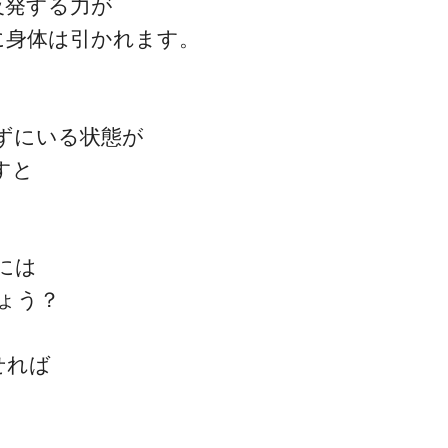
反発する力が
に身体は引かれます。
ずにいる状態が
すと
には
ょう？
せれば