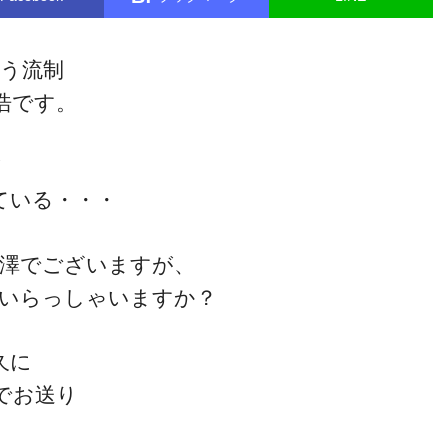
そう流制
浩です。
ぎ
ている・・・
米澤でございますが、
 いらっしゃいますか？
久に
でお送り