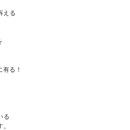
訴える
を
に有る！
いる
す。