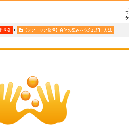
で
米澤浩
【テクニック指導】身体の歪みを永久に消す方法