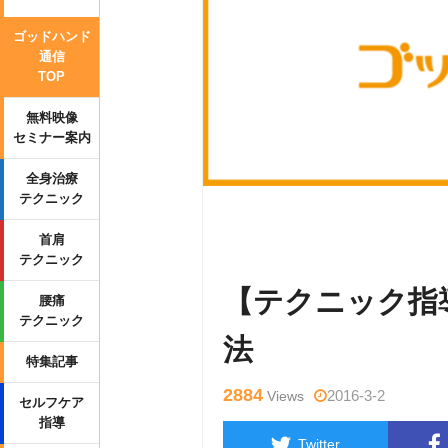
ゴッドハンド
通信
TOP
無料映像
セミナー案内
全身治療
テクニック
Warning
: Undefined variable $tag
首肩
content/themes/side_winder/single
テクニック
【テクニック指
腰痛
テクニック
法
特集記事
2884
2016-3-2
Views
セルフケア
指導
Twitter