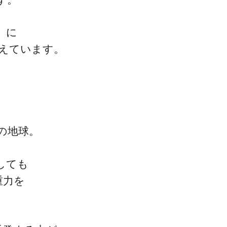
」に
伝えています。
の地球。
しても
重力を