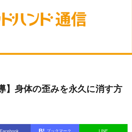
米
name in
/home/kudoken1/godhand-tsushin.com/public_html/wp-
澤浩
.php
on line
26
導】身体の歪みを永久に消す方
B!
Facebook
ブックマーク
LINE