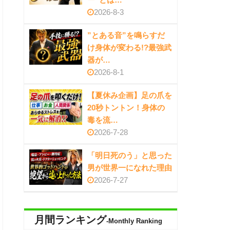
2026-8-3
”とある音”を鳴らすだ
け身体が変わる!?最強武
器が…
2026-8-1
【夏休み企画】足の爪を
20秒トントン！身体の
毒を流…
2026-7-28
「明日死のう」と思った
男が世界一になれた理由
2026-7-27
月間ランキング
-Monthly Ranking