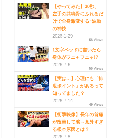
【やってみた】30秒、
左手の共鳴骨にふれるだ
けで全身激変する“波動
の神技”
2026-1-29
58 Views
1文字ベッドに書いたら
身体がフニャフニャ!?
2026-7-6
55 Views
【実は…】心理にも「排
泄ポイント」があるって
知ってました？
2026-7-14
49 Views
【衝撃映像】長年の首痛
が改善して涙→意外すぎ
る根本原因とは？
2026-7-8