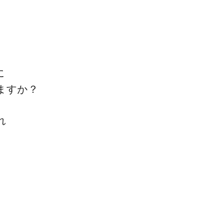
に
一流の整体師セミナー
ますか？
無料映像＆ご案内ページ
れ
首・肩テクニック