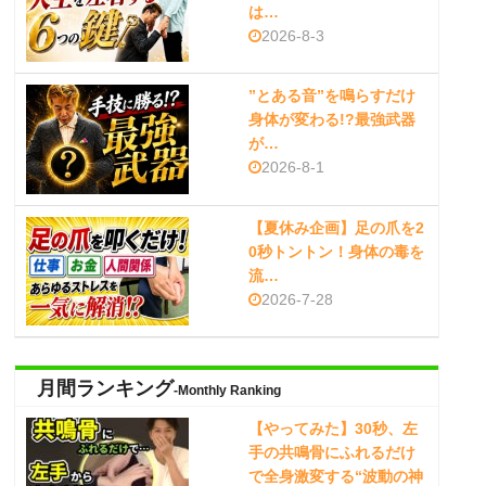
は…
2026-8-3
”とある音”を鳴らすだけ
身体が変わる!?最強武器
が…
2026-8-1
【夏休み企画】足の爪を2
0秒トントン！身体の毒を
流…
2026-7-28
月間ランキング
-Monthly Ranking
【やってみた】30秒、左
手の共鳴骨にふれるだけ
で全身激変する“波動の神