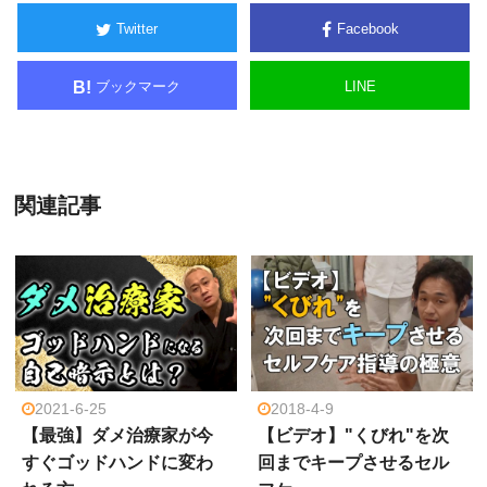
Twitter
Facebook
ブックマーク
LINE
B!
関連記事
2021-6-25
2018-4-9
【最強】ダメ治療家が今
【ビデオ】"くびれ"を次
すぐゴッドハンドに変わ
回までキープさせるセル