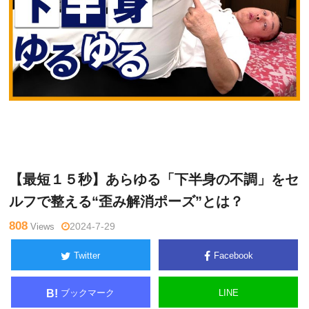
横
Warning
: Undefined variable $tagname in
/home/kudoken1/god
井伸
hand-tsushin.com/public_html/wp-content/themes/side_winder/
幸
single.php
on line
26
【最短１５秒】あらゆる「下半身の不調」をセ
ルフで整える“歪み解消ポーズ”とは？
808
Views
2024-7-29
Twitter
Facebook
ブックマーク
LINE
B!