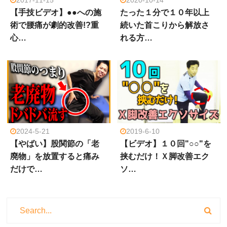
2017-11-15
2020-10-14
【手技ビデオ】●●への施
たった１分で１０年以上
術で腰痛が劇的改善!?重
続いた首こりから解放さ
心…
れる方…
2024-5-21
2019-6-10
【やばい】股関節の「老
【ビデオ】１０回"○○"を
廃物」を放置すると痛み
挟むだけ！Ｘ脚改善エク
だけで…
ソ…