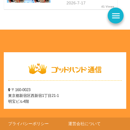
2026-7-17
41 Views
menu
〒160-0023
東京都新宿区西新宿1丁目21-1
明宝ビル4階
プライバシーポリシー
運営会社について