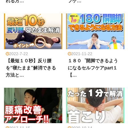
れる方…
フケ…
2022-7-22
2021-11-22
【最短１０秒】反り腰
１８０゜開脚できるよう
を“寝たまま”解消できる
になるセルフケアpart１
方法と…
【…