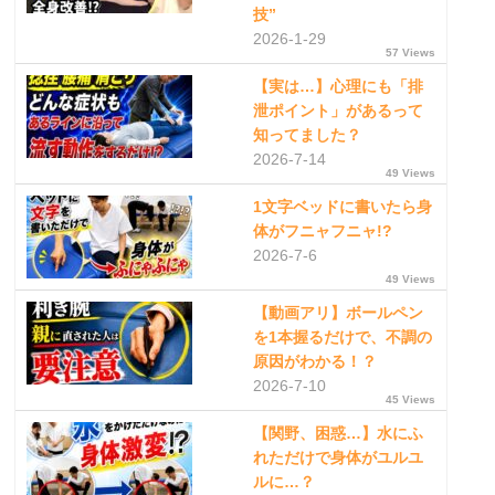
技”
2026-1-29
57 Views
【実は…】心理にも「排
泄ポイント」があるって
知ってました？
2026-7-14
49 Views
1文字ベッドに書いたら身
体がフニャフニャ!?
2026-7-6
49 Views
【動画アリ】ボールペン
を1本握るだけで、不調の
原因がわかる！？
2026-7-10
45 Views
【関野、困惑…】水にふ
れただけで身体がユルユ
ルに…？