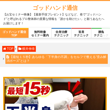
ゴッドハンド通信
【お宝セミナー映像】【最新手技プレゼント】などなど、巷で“ゴッドハン
ド”と呼ばれるプロ整体師の貴重な情報を「誰かを助けたい」と願うあなたへ
お届けします！
ゴッドハンド通信
無料映像
全身治療
首肩
腰痛
TOP
セミナー案内
テクニック
テクニック
テクニック
TOP
横井伸幸
【最短１５秒】あらゆる「下半身の不調」をセルフで整える“歪み解
消ポーズ”とは？