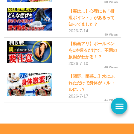
50 Views
【実は…】心理にも「排
泄ポイント」があるって
知ってました？
2026-7-14
49 Views
【動画アリ】ボールペン
を1本握るだけで、不調の
原因がわかる！？
2026-7-10
46 Views
【関野、困惑…】水にふ
れただけで身体がユルユ
ルに…？
2026-7-17
41 Views
menu