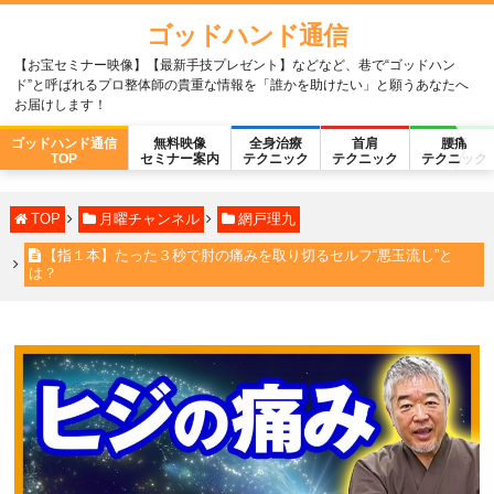
ゴッドハンド通信
【お宝セミナー映像】【最新手技プレゼント】などなど、巷で“ゴッドハン
ド”と呼ばれるプロ整体師の貴重な情報を「誰かを助けたい」と願うあなたへ
お届けします！
ゴッドハンド通信
無料映像
全身治療
首肩
腰痛
TOP
セミナー案内
テクニック
テクニック
テクニック
TOP
月曜チャンネル
網戸理九
【指１本】たった３秒で肘の痛みを取り切るセルフ“悪玉流し”と
は？