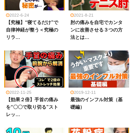
2022-6-24
2021-8-21
【究極】“寝てるだけ”で
肘の痛みを自宅でカンタ
自律神経が整う＜究極の
ンに改善させる３つの方
リラ…
法とは…
2022-11-25
2019-12-11
【効果２倍】手首の痛み
最強のインフル対策（基
を“〇〇で取り切る”スト
礎編）
レッ…