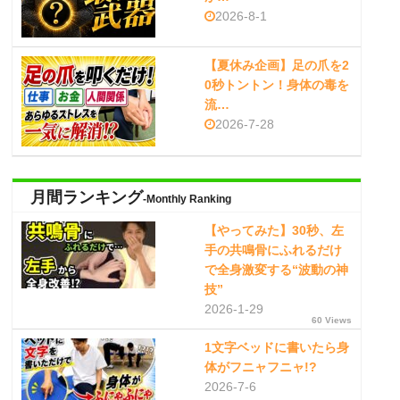
2026-8-1
【夏休み企画】足の爪を2
0秒トントン！身体の毒を
流…
2026-7-28
月間ランキング
-Monthly Ranking
【やってみた】30秒、左
手の共鳴骨にふれるだけ
で全身激変する“波動の神
技”
2026-1-29
60 Views
1文字ベッドに書いたら身
体がフニャフニャ!?
2026-7-6