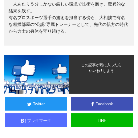
一人あたり５分しかない厳しい環境で技術を磨き、驚異的な
結果を残す。
有名プロスポーツ選手の施術を担当する傍ら、大相撲で有名
な相撲部屋の“公認”専属トレーナーとして、先代の親方の時代
から力士の身体を守り続ける。
この記事が気に入ったら
いいね ! しよう
Twitter
Facebook
ブックマーク
LINE
B!