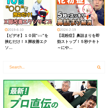
2019-6-10
2024-2-19
【ビデオ】１０回"○○"を
【花粉症】鼻詰まりを即
挟むだけ！Ｘ脚改善エク
効ストップ！５秒テキト
ソ…
～にや…