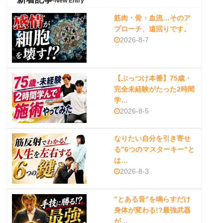
-New Entry
筋肉・骨・血流…そのア
プローチ、遠回りです。
2026-8-7
【ぶっつけ本番】75歳・
完全未経験がたった2時間
学…
2026-8-5
なりたい自分を引き寄せ
る”6つのマスターキー”と
は…
2026-8-3
”とある音”を鳴らすだけ
身体が変わる!?最強武器
が…