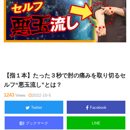
網
Warning
: Undefined variable $tagname in
/home/kudoken1/god
戸理
hand-tsushin.com/public_html/wp-content/themes/side_winder/
九
single.php
on line
26
【指１本】たった３秒で肘の痛みを取り切るセ
ルフ“悪玉流し”とは？
1243
Views
2022-10-5
Twitter
Facebook
ブックマーク
LINE
B!