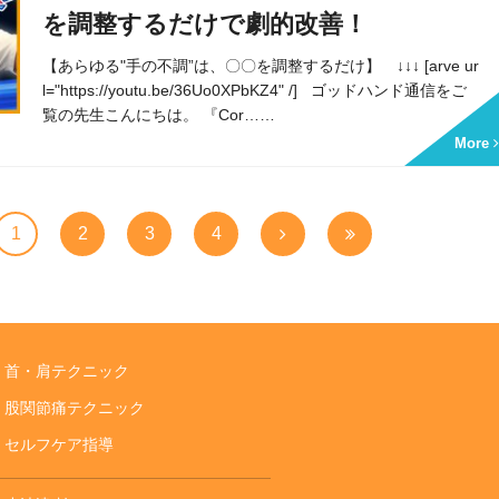
を調整するだけで劇的改善！
【あらゆる"手の不調”は、〇〇を調整するだけ】 ↓↓↓ [arve ur
l="https://youtu.be/36Uo0XPbKZ4" /] ゴッドハンド通信をご
覧の先生こんにちは。 『Cor……
More
1
2
3
4
首・肩テクニック
股関節痛テクニック
セルフケア指導