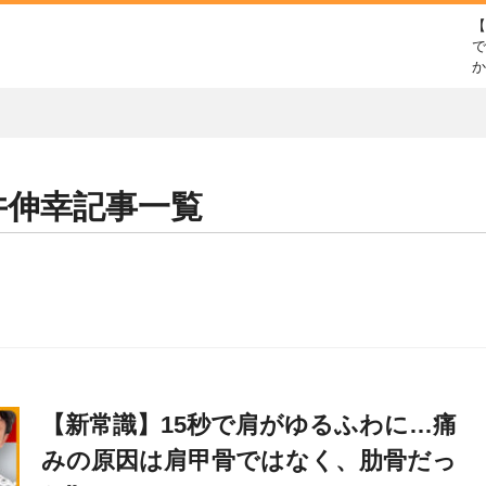
で
井伸幸
記事一覧
【新常識】15秒で肩がゆるふわに…痛
みの原因は肩甲骨ではなく、肋骨だっ