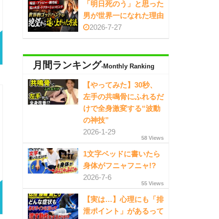
「明日死のう」と思った
男が世界一になれた理由
2026-7-27
月間ランキング
-Monthly Ranking
【やってみた】30秒、
左手の共鳴骨にふれるだ
けで全身激変する“波動
の神技”
2026-1-29
58 Views
1文字ベッドに書いたら
身体がフニャフニャ!?
2026-7-6
55 Views
【実は…】心理にも「排
泄ポイント」があるって