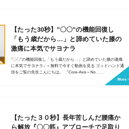
・肩テクニック
【たった30秒】”〇〇”の機能回復し
「もう歳だから…」と諦めていた膝の
激痛に本気でサヨナラ
”〇〇”の機能回復し「もう歳だから…」と諦めていた膝の激痛
に本気でサヨナラ↓ ＞無料で今すぐ動画を見る ゴッドハンド通
ッドハンド通信とは
信をご覧の先生こんにちは。 『Core-Axis～No……
More
【たった３０秒】長年苦しんだ腰痛か
ら解放『〇〇筋』アプローチで足取り