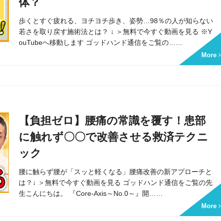
体？
歩くとすぐ疲れる、ヨチヨチ歩き、姿勢…98％の人が知らない
若さを取り戻す施術法とは？ ↓ ＞無料で今すぐ動画を見る ※Y
ouTubeへ移動します ゴッドハンド通信をご覧の……
More
【負担ゼロ】腰痛の常識を覆す！患部
に触れず〇〇で改善させる救済テクニ
ック
腰に触らず腰が「スッと軽くなる」腰痛改善の新アプローチと
流の整体師セミナー
は？↓ ＞無料で今すぐ動画を見る ゴッドハンド通信をご覧の先
料映像＆ご案内ページ
生こんにちは。 『Core-Axis～No.0～』開……
More