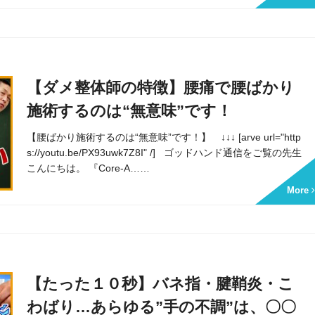
【ダメ整体師の特徴】腰痛で腰ばかり
施術するのは“無意味”です！
【腰ばかり施術するのは“無意味”です！】 ↓↓↓ [arve url="http
s://youtu.be/PX93uwk7Z8I" /] ゴッドハンド通信をご覧の先生
こんにちは。 『Core-A……
More
【たった１０秒】バネ指・腱鞘炎・こ
わばり…あらゆる”手の不調”は、〇〇