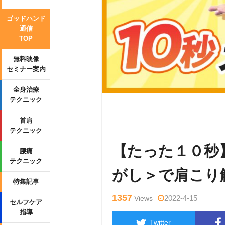
ゴッドハンド
通信
TOP
無料映像
セミナー案内
全身治療
テクニック
Warning
: Undefined variable $tag
首肩
p-content/themes/side_winder/sing
テクニック
【たった１０秒
腰痛
テクニック
がし＞で肩こり
特集記事
1357
2022-4-15
Views
セルフケア
指導
Twitter