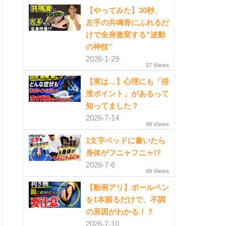
【やってみた】30秒、
左手の共鳴骨にふれるだ
けで全身激変する“波動
の神技”
2026-1-29
57 Views
【実は…】心理にも「排
泄ポイント」があるって
知ってました？
2026-7-14
49 Views
1文字ベッドに書いたら
身体がフニャフニャ!?
2026-7-6
49 Views
【動画アリ】ボールペン
を1本握るだけで、不調
の原因がわかる！？
2026-7-10