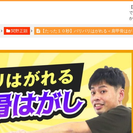
で
関野正顕
【たった１０秒】バリバリはがれる＜肩甲骨はが