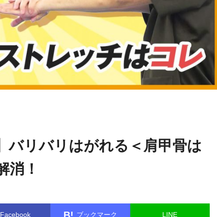
関野
name in
/home/kudoken1/godhand-tsushin.com/public_html/w
正顕
le.php
on line
26
】バリバリはがれる＜肩甲骨は
解消！
B!
Facebook
ブックマーク
LINE