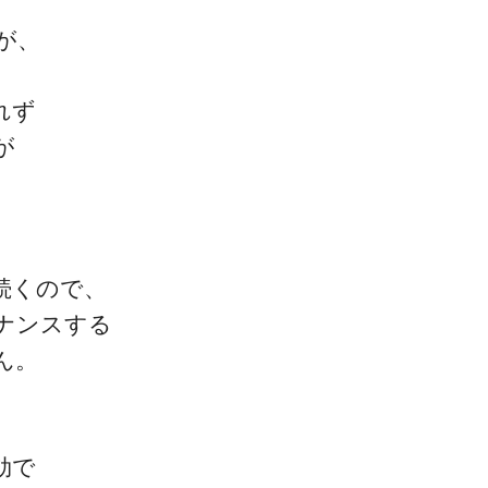
が、
れず
ゴッドハンド通信とは
が
続くので、
ナンスする
ん。
効で