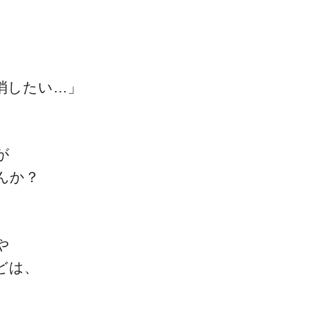
消したい…」
一流の整体師セミナー
無料映像＆ご案内ページ
が
んか？
首・肩テクニック
や
どは、
！