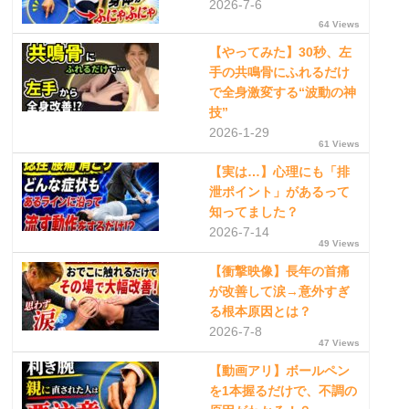
2026-7-6
64 Views
【やってみた】30秒、左
手の共鳴骨にふれるだけ
で全身激変する“波動の神
技”
2026-1-29
61 Views
【実は…】心理にも「排
泄ポイント」があるって
知ってました？
2026-7-14
49 Views
【衝撃映像】長年の首痛
が改善して涙→意外すぎ
る根本原因とは？
2026-7-8
47 Views
【動画アリ】ボールペン
を1本握るだけで、不調の