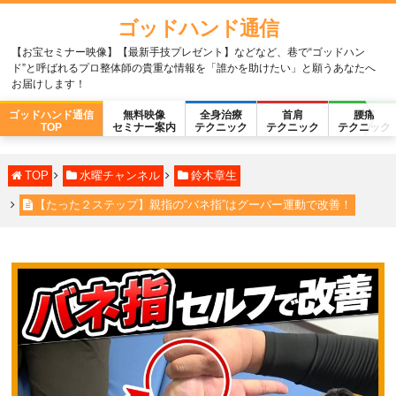
ゴッドハンド通信
【お宝セミナー映像】【最新手技プレゼント】などなど、巷で“ゴッドハン
ド”と呼ばれるプロ整体師の貴重な情報を「誰かを助けたい」と願うあなたへ
お届けします！
ゴッドハンド通信
無料映像
全身治療
首肩
腰痛
TOP
セミナー案内
テクニック
テクニック
テクニック
TOP
水曜チャンネル
鈴木章生
【たった２ステップ】親指の“バネ指”はグーパー運動で改善！