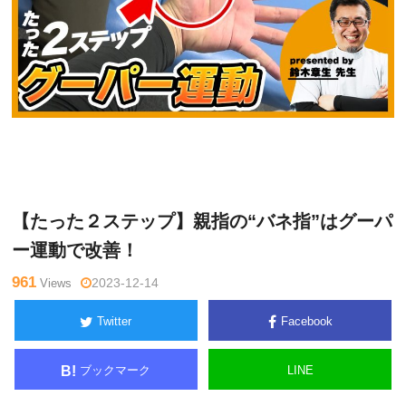
鈴
Warning
: Undefined variable $tagname in
/home/kudoken1/god
木章
hand-tsushin.com/public_html/wp-content/themes/side_winder/
生
single.php
on line
26
【たった２ステップ】親指の“バネ指”はグーパ
ー運動で改善！
961
Views
2023-12-14
Twitter
Facebook
ブックマーク
LINE
B!