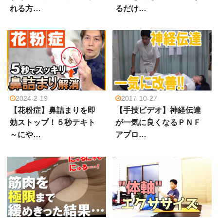
れる方…
るだけ…
2024-2-19
2017-10-27
【花粉症】鼻詰まりを即
【手技ビデオ】神経伝達
効ストップ！５秒テキト
が一気に良くなるＰＮＦ
～にや…
アプロ…