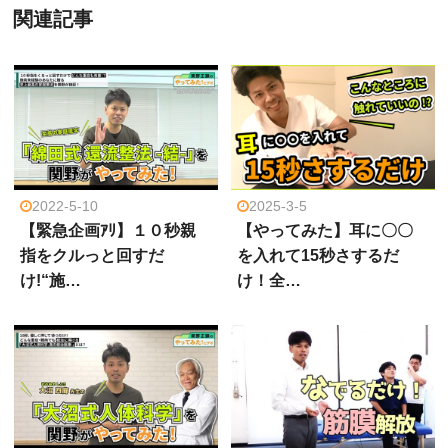
関連記事
2022-5-10
2025-3-5
【緊急企画ｱﾘ】１０秒親
【やってみた】耳に〇〇
指をクルっと回すだ
を入れて15秒さするだ
け!“施…
け！全…