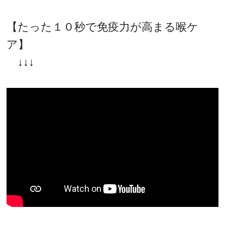
【たった１０秒で免疫力が高まる喉ケ
ア】
↓↓↓