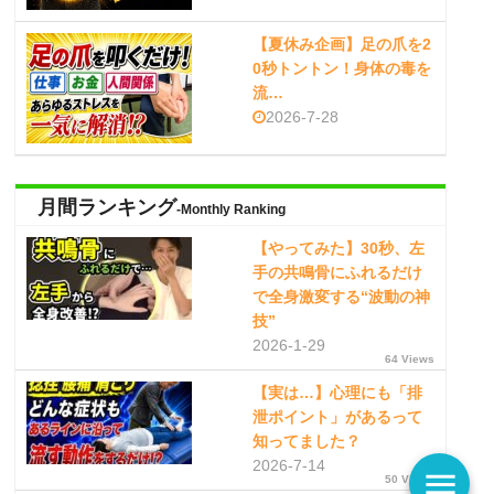
【夏休み企画】足の爪を2
0秒トントン！身体の毒を
流…
2026-7-28
月間ランキング
-Monthly Ranking
【やってみた】30秒、左
手の共鳴骨にふれるだけ
で全身激変する“波動の神
技”
2026-1-29
64 Views
【実は…】心理にも「排
泄ポイント」があるって
知ってました？
2026-7-14
menu
50 Views