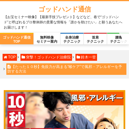
ゴッドハンド通信
【お宝セミナー映像】【最新手技プレゼント】などなど、巷で“ゴッドハン
ド”と呼ばれるプロ整体師の貴重な情報を「誰かを助けたい」と願うあなたへ
お届けします！
ゴッドハンド通信
無料映像
全身治療
首肩
腰痛
TOP
セミナー案内
テクニック
テクニック
テクニック
TOP
突撃！ゴッドハンド治療院
鈴木一登
【たった１０秒】免疫力が高まる“喉ケア”で風邪・アレルギーを予
防する方法