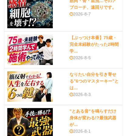
筋肉・骨・血流…そのア
プローチ、遠回りです。
2026-8-7
【ぶっつけ本番】75歳・
完全未経験がたった2時間
学…
2026-8-5
なりたい自分を引き寄せ
る”6つのマスターキー”と
は…
2026-8-3
”とある音”を鳴らすだけ
身体が変わる!?最強武器
が…
2026-8-1