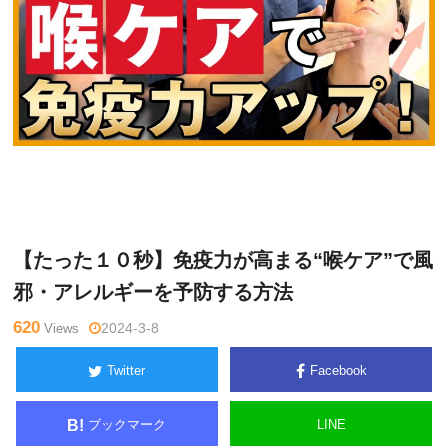
鈴
Warning
: Undefined variable $tagname in
/home/kudoken1/god
木一
hand-tsushin.com/public_html/wp-content/themes/side_winder/
登
single.php
on line
26
【たった１０秒】免疫力が高まる“喉ケア”で風
邪・アレルギーを予防する方法
620
Views
2024-3-8
Twitter
Facebook
ブックマーク
LINE
B!