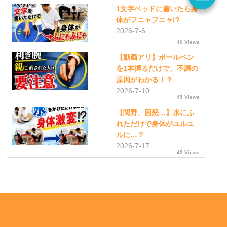
1文字ベッドに書いたら身
体がフニャフニャ!?
2026-7-6
46 Views
【動画アリ】ボールペン
を1本握るだけで、不調の
原因がわかる！？
2026-7-10
45 Views
【関野、困惑…】水にふ
れただけで身体がユルユ
ルに…？
2026-7-17
42 Views