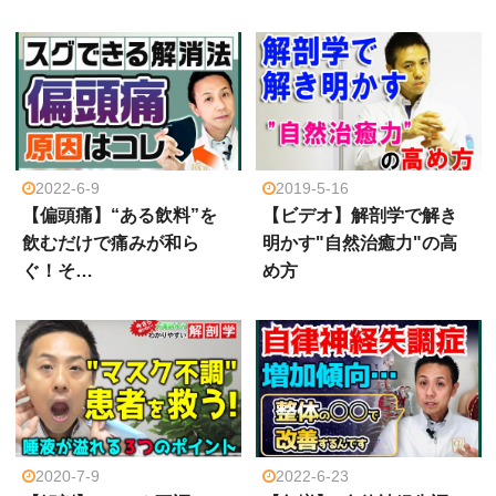
2022-6-9
2019-5-16
【偏頭痛】“ある飲料”を
【ビデオ】解剖学で解き
飲むだけで痛みが和ら
明かす"自然治癒力"の高
ぐ！そ…
め方
2020-7-9
2022-6-23