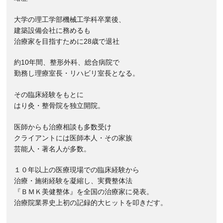
大学の理工学部機械工学科卒業後、
建築設備会社に務めるも
治療家を目指すために28歳で退社
約10年間、整形外科、総合病院で
勤務し理療室長・リハビリ室長となる。
その臨床経験をもとに
はり灸・整骨院を独立開院。
医師からも治療相談も多数受け
クライアントには医師本人・その家族
芸能人・著名人が多数。
１０年以上の医療現場での臨床経験から
治療・施術経験を凝縮し、実費整体法
『ＢＭＫ美健整体』を全国の治療家に発表。
治療院業界史上初の記録的大ヒットを叩きだす。