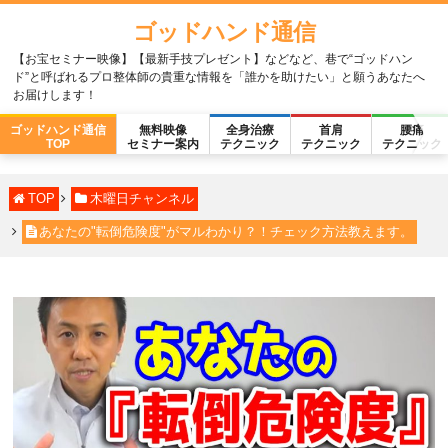
ゴッドハンド通信
【お宝セミナー映像】【最新手技プレゼント】などなど、巷で“ゴッドハン
ド”と呼ばれるプロ整体師の貴重な情報を「誰かを助けたい」と願うあなたへ
お届けします！
ゴッドハンド通信
無料映像
全身治療
首肩
腰痛
TOP
セミナー案内
テクニック
テクニック
テクニック
TOP
木曜日チャンネル
あなたの"転倒危険度"がマルわかり？！チェック方法教えます。