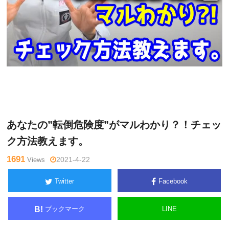
木曜
Warning
: Undefined variable $tagname in
/home/kudoken1/
日チャ
godhand-tsushin.com/public_html/wp-content/themes/side_
ンネル
winder/single.php
on line
26
あなたの”転倒危険度”がマルわかり？！チェッ
ク方法教えます。
1691
Views
2021-4-22
Twitter
Facebook
ブックマーク
LINE
B!