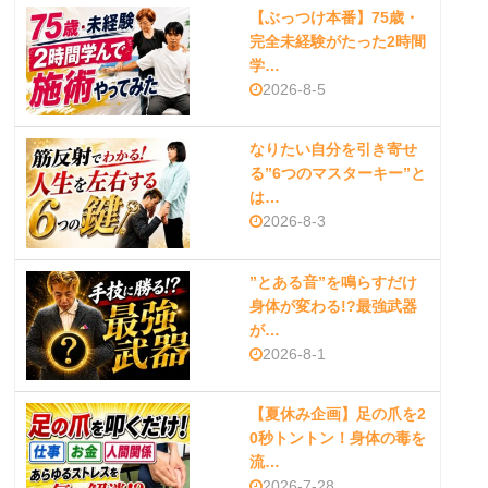
【ぶっつけ本番】75歳・
完全未経験がたった2時間
学…
2026-8-5
なりたい自分を引き寄せ
る”6つのマスターキー”と
は…
2026-8-3
”とある音”を鳴らすだけ
身体が変わる!?最強武器
が…
2026-8-1
【夏休み企画】足の爪を2
0秒トントン！身体の毒を
流…
2026-7-28