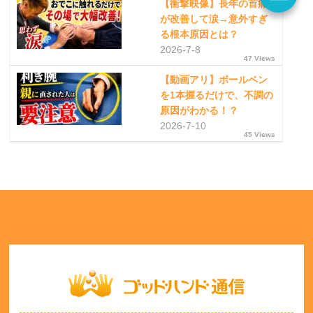
【衝撃映像】長年の首痛
が改善して涙→意外すぎ
る根本原因とは？
2026-7-8
47 Views
【動画アリ】ボールペン
を1本握るだけで、不調の
原因がわかる！？
2026-7-10
45 Views