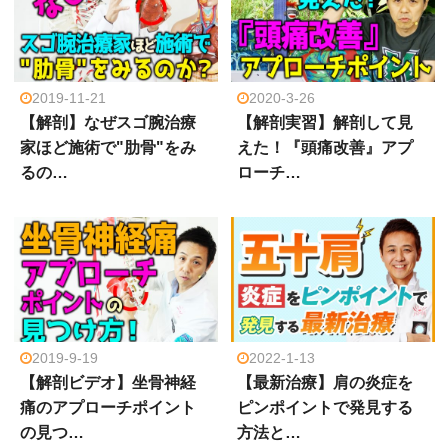
2019-11-21
2020-3-26
【解剖】なぜスゴ腕治療
【解剖実習】解剖して見
家ほど施術で"肋骨"をみ
えた！『頭痛改善』アプ
るの…
ローチ…
2019-9-19
2022-1-13
【解剖ビデオ】坐骨神経
【最新治療】肩の炎症を
痛のアプローチポイント
ピンポイントで発見する
の見つ…
方法と…