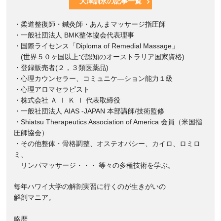
大澤訓永の記事一覧
・柔道整復師・鍼灸師・あんまマッサージ指圧師
・一般社団法人 BMK整体協会代表理事
・国際ライセンス「Diploma of Remedial Massage」
(世界５０ヶ国以上で認知のオーストラリア国家資格)
・登録販売者(２，３類医薬品)
・心理カウンセラー、コミュニケ―ション能力１級
・心理アロマセラピスト
・株式会社 Ａ Ｉ Ｋ Ｉ 代表取締役
・一般社団法人 AIAS -JAPAN 本部講師/技術監修
・Shiatsu Therapeutics Association of America 会員（米国指
圧師協会）
・その他整体・骨格調整、オステオパシー、カイロ、ロミロ
ミ、
リンパマッサージ・・・ 等々の多種技術を学ぶ。
毎年ハワイ大学の解剖実習に行くのが生きがいの
解剖マニア。
略歴