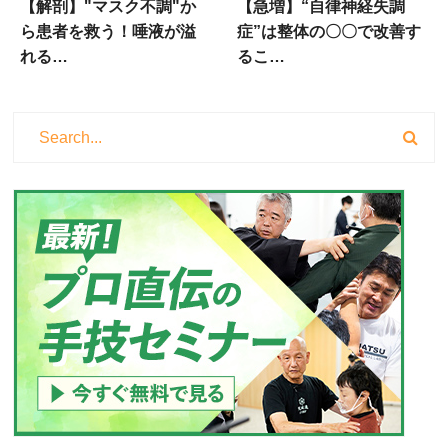
【解剖】"マスク不調"か
【急増】“自律神経失調
ら患者を救う！唾液が溢
症”は整体の〇〇で改善す
れる…
るこ…