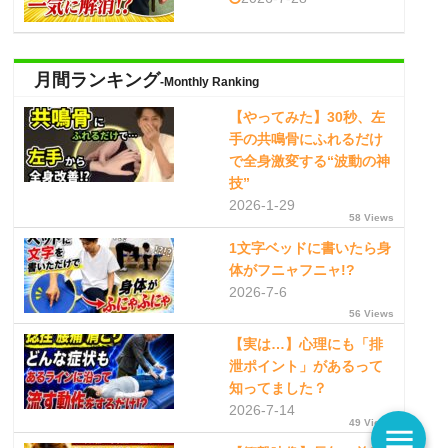
月間ランキング
-Monthly Ranking
【やってみた】30秒、左
手の共鳴骨にふれるだけ
で全身激変する“波動の神
技”
2026-1-29
58 Views
1文字ベッドに書いたら身
体がフニャフニャ!?
2026-7-6
56 Views
【実は…】心理にも「排
泄ポイント」があるって
知ってました？
2026-7-14
49 Views
menu