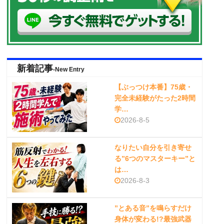
新着記事
-New Entry
【ぶっつけ本番】75歳・
完全未経験がたった2時間
学…
2026-8-5
なりたい自分を引き寄せ
る”6つのマスターキー”と
は…
2026-8-3
”とある音”を鳴らすだけ
身体が変わる!?最強武器