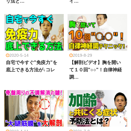
リ法と…
イ…
2020-5-14
2019-8-29
自宅で今すぐ"免疫力"を
【解剖ビデオ】胸を開い
底上できる方法が↓コレ
て１０回"○○"！自律神経
調…