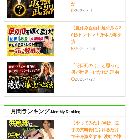
が…
2026-8-1
【夏休み企画】足の爪を2
0秒トントン！身体の毒を
流…
2026-7-28
「明日死のう」と思った
男が世界一になれた理由
2026-7-27
月間ランキング
-Monthly Ranking
【やってみた】30秒、左
手の共鳴骨にふれるだけ
で全身激変する“波動の神