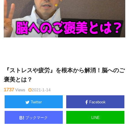
木曜
Warning
: Undefined variable $tagname in
/home/kudoken1/
日チャ
godhand-tsushin.com/public_html/wp-content/themes/side_
ンネル
winder/single.php
on line
26
『ストレスや疲労』を根本から解消！脳へのご
褒美とは？
1737
Views
2021-1-14
Twitter
Facebook
ブックマーク
LINE
B!