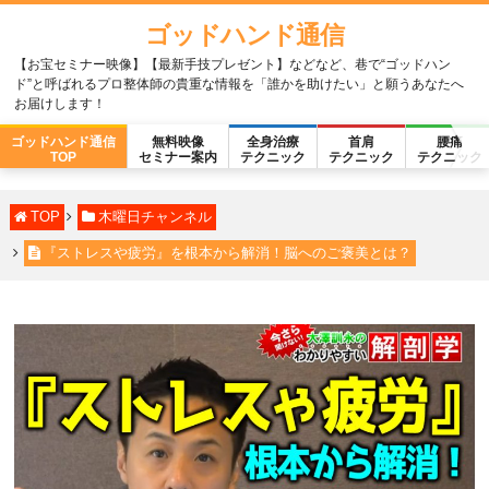
ゴッドハンド通信
【お宝セミナー映像】【最新手技プレゼント】などなど、巷で“ゴッドハン
ド”と呼ばれるプロ整体師の貴重な情報を「誰かを助けたい」と願うあなたへ
お届けします！
ゴッドハンド通信
無料映像
全身治療
首肩
腰痛
TOP
セミナー案内
テクニック
テクニック
テクニック
TOP
木曜日チャンネル
『ストレスや疲労』を根本から解消！脳へのご褒美とは？