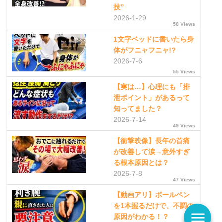
技”
2026-1-29
58 Views
1文字ベッドに書いたら身
体がフニャフニャ!?
2026-7-6
55 Views
【実は…】心理にも「排
泄ポイント」があるって
知ってました？
2026-7-14
49 Views
【衝撃映像】長年の首痛
が改善して涙→意外すぎ
る根本原因とは？
2026-7-8
47 Views
【動画アリ】ボールペン
を1本握るだけで、不調の
menu
原因がわかる！？