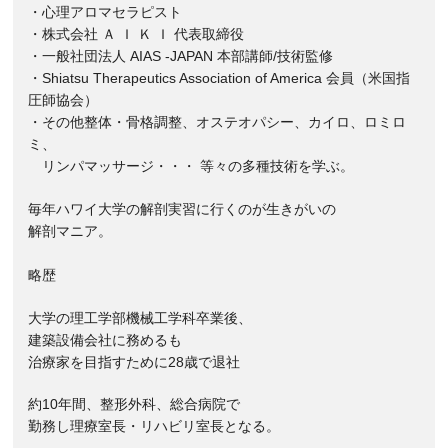
・心理アロマセラピスト
・株式会社 Ａ Ｉ Ｋ Ｉ 代表取締役
・一般社団法人 AIAS -JAPAN 本部講師/技術監修
・Shiatsu Therapeutics Association of America 会員（米国指
圧師協会）
・その他整体・骨格調整、オステオパシー、カイロ、ロミロ
ミ、
リンパマッサージ・・・ 等々の多種技術を学ぶ。
毎年ハワイ大学の解剖実習に行くのが生きがいの
解剖マニア。
略歴
大学の理工学部機械工学科卒業後、
建築設備会社に務めるも
治療家を目指すために28歳で退社
約10年間、整形外科、総合病院で
勤務し理療室長・リハビリ室長となる。