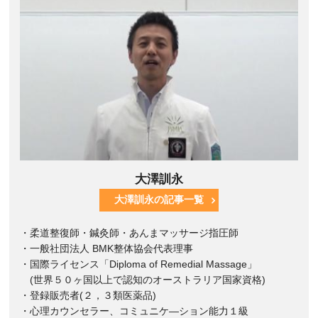
大澤訓永
大澤訓永の記事一覧
・柔道整復師・鍼灸師・あんまマッサージ指圧師
・一般社団法人 BMK整体協会代表理事
・国際ライセンス「Diploma of Remedial Massage」
(世界５０ヶ国以上で認知のオーストラリア国家資格)
・登録販売者(２，３類医薬品)
・心理カウンセラー、コミュニケ―ション能力１級