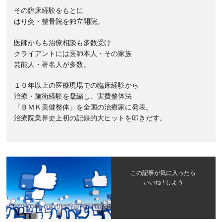
その臨床経験をもとに
はり灸・整骨院を独立開院。
医師からも治療相談も多数受け
クライアントには医師本人・その家族
芸能人・著名人が多数。
１０年以上の医療現場での臨床経験から
治療・施術経験を凝縮し、実費整体法
『ＢＭＫ美健整体』を全国の治療家に発表。
治療院業界史上初の記録的大ヒットを叩きだす。
この記事が気に入ったら
いいね ! しよう