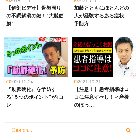
2019-4-11
2021-7-8
【解剖ビデオ】骨盤周り
加齢とともにほとんどの
の不調解消の鍵！"大腿筋
人が経験するある症状…
膜"…
予防方…
2020-12-24
2021-10-21
『動脈硬化』を予防す
【注意！】患者指導はコ
る"５つのポイント"が↓コ
コに注意すべし！＜産後
レ
のぽっ…