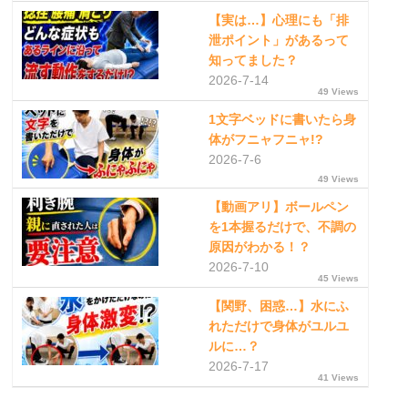
【実は…】心理にも「排
泄ポイント」があるって
知ってました？
2026-7-14
49 Views
1文字ベッドに書いたら身
体がフニャフニャ!?
2026-7-6
49 Views
【動画アリ】ボールペン
を1本握るだけで、不調の
原因がわかる！？
2026-7-10
45 Views
【関野、困惑…】水にふ
れただけで身体がユルユ
ルに…？
2026-7-17
41 Views