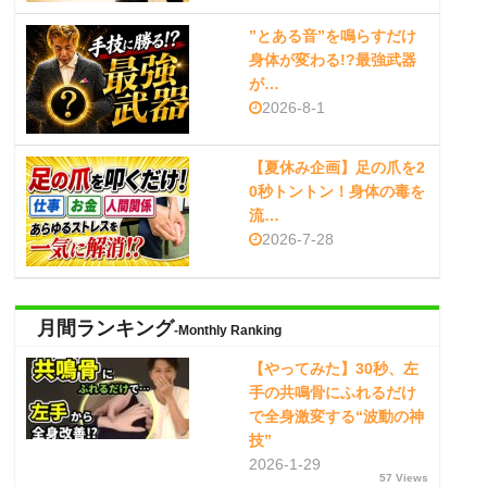
”とある音”を鳴らすだけ
身体が変わる!?最強武器
が…
2026-8-1
【夏休み企画】足の爪を2
0秒トントン！身体の毒を
流…
2026-7-28
月間ランキング
-Monthly Ranking
【やってみた】30秒、左
手の共鳴骨にふれるだけ
で全身激変する“波動の神
技”
2026-1-29
57 Views