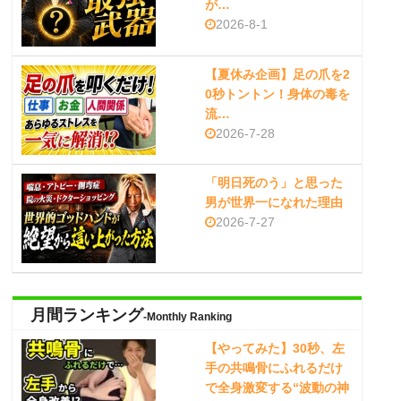
が…
2026-8-1
【夏休み企画】足の爪を2
0秒トントン！身体の毒を
流…
2026-7-28
「明日死のう」と思った
男が世界一になれた理由
2026-7-27
月間ランキング
-Monthly Ranking
【やってみた】30秒、左
手の共鳴骨にふれるだけ
で全身激変する“波動の神