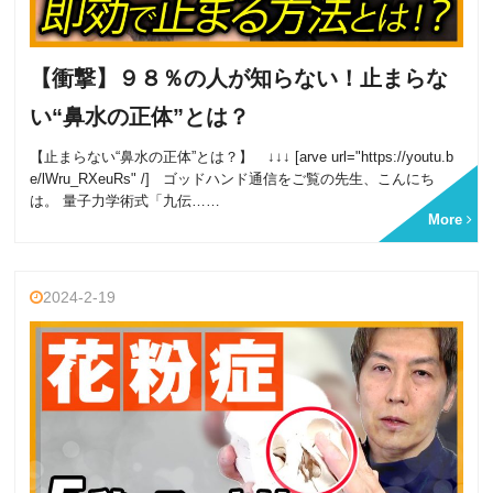
【衝撃】９８％の人が知らない！止まらな
い“鼻水の正体”とは？
【止まらない“鼻水の正体”とは？】 ↓↓↓ [arve url="https://youtu.b
e/lWru_RXeuRs" /] ゴッドハンド通信をご覧の先生、こんにち
は。 量子力学術式「九伝……
More
2024-2-19