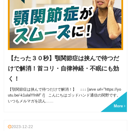
【たった３０秒】顎関節症は挟んで待つだ
けで解消！首コリ・自律神経・不眠にも効
く！
【顎関節症は挟んで待つだけで解消！】 ↓↓↓ [arve url="https://yo
utu.be/-k1ulalYfnM" /] こんにちはゴッドハンド通信の関野です。
いつもメルマガを読ん……
More
2023-12-22