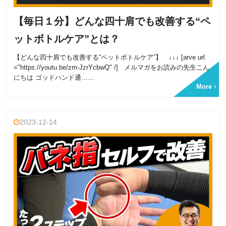
【毎日１分】どんな四十肩でも改善する“ペ
ットボトルケア”とは？
【どんな四十肩でも改善する“ペットボトルケア”】 ↓↓↓ [arve url
="https://youtu.be/zm-JzrYcbwQ" /] メルマガをお読みの先生こん
にちは ゴッドハンド通……
More
2023-12-14