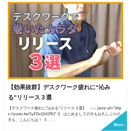
【効果抜群】デスクワーク疲れに“沁み
る”リリース３選
【デスクワーク疲れに“沁みる”リリース３選】 ↓↓↓ [arve url="http
s://youtu.be/SyFDvQUt2RU" /] はじめましての方もお久しぶりの
方も、こんにちは！ ３……
More