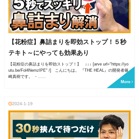
【花粉症】鼻詰まりを即効ストップ！５秒
テキト～にやっても効果あり
【花粉症の鼻詰まりを即効ストップ！】 ↓↓↓ [arve url="https://yo
utu.be/Fol4NemzIPE" /] こんにちは。 『THE HEAL』の開発者篠
崎真樹です。 ・……
More
2024-1-19