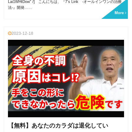
Lai1WHtDow" /] こんにちは、『7’s Link -オールインワンの治療
法-』開発……
More
2023-12-18
【無料】あなたのカラダは退化してい