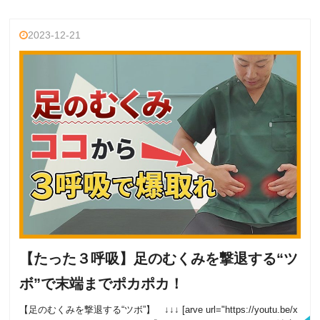
2023-12-21
【たった３呼吸】足のむくみを撃退する“ツ
ボ”で末端までポカポカ！
【足のむくみを撃退する“ツボ”】 ↓↓↓ [arve url="https://youtu.be/x