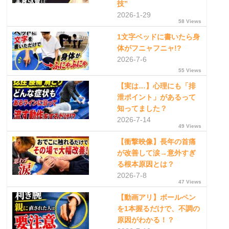
技”
2026-1-29
58 Views
1文字ベッドに書いたら身
体がフニャフニャ!?
2026-7-6
55 Views
【実は…】心理にも「排
泄ポイント」があるって
知ってました？
2026-7-14
49 Views
【衝撃映像】長年の首痛
が改善して涙→意外すぎ
る根本原因とは？
2026-7-8
47 Views
【動画アリ】ボールペン
を1本握るだけで、不調の
原因がわかる！？