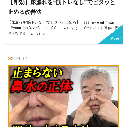
【即効】尿漏れを“筋トレなし”でピタッと
止める改善法
【尿漏れを“筋トレなし”でピタッと止める】 ↓↓↓ [arve url="http
s://youtu.be/DkzY9otLumg" /] こんにちは、ゴッドハンド通信の関
野正顕です。 いつもメ……
More
2024-3-4