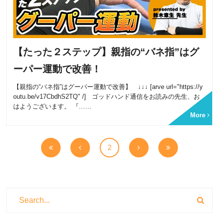
【たった２ステップ】親指の“バネ指”はグ
ーパー運動で改善！
【親指の“バネ指”はグーパー運動で改善】 ↓↓↓ [arve url="https://y
outu.be/v17CbdhS2TQ" /] ゴッドハンド通信をお読みの先生、お
はようございます。 『……
More
2