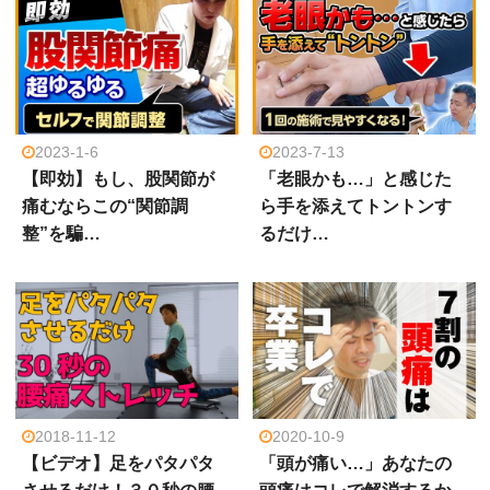
2023-1-6
2023-7-13
【即効】もし、股関節が
「老眼かも…」と感じた
痛むならこの“関節調
ら手を添えてトントンす
整”を騙…
るだけ…
2018-11-12
2020-10-9
【ビデオ】足をパタパタ
「頭が痛い…」あなたの