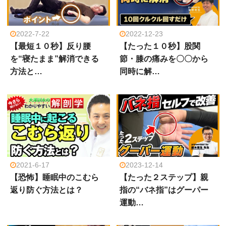
2022-7-22
2022-12-23
【最短１０秒】反り腰
【たった１０秒】股関
を“寝たまま”解消できる
節・膝の痛みを〇〇から
方法と…
同時に解…
2021-6-17
2023-12-14
【恐怖】睡眠中のこむら
【たった２ステップ】親
返り防ぐ方法とは？
指の“バネ指”はグーパー
運動…