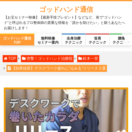
ゴッドハンド通信
【お宝セミナー映像】【最新手技プレゼント】などなど、巷で“ゴッドハン
ド”と呼ばれるプロ整体師の貴重な情報を「誰かを助けたい」と願うあなたへ
お届けします！
ゴッドハンド通信
無料映像
全身治療
首肩
腰痛
TOP
セミナー案内
テクニック
テクニック
テクニック
TOP
突撃！ゴッドハンド治療院
鈴木一登
【効果抜群】デスクワーク疲れに“沁みる”リリース３選