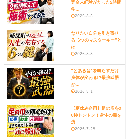
完全未経験がたった2時間
学…
2026-8-5
なりたい自分を引き寄せ
る”6つのマスターキー”と
は…
2026-8-3
”とある音”を鳴らすだけ
身体が変わる!?最強武器
が…
2026-8-1
【夏休み企画】足の爪を2
0秒トントン！身体の毒を
流…
2026-7-28