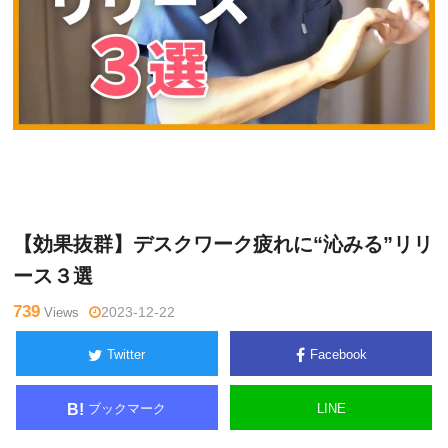
鈴
Warning
: Undefined variable $tagname in
/home/kudoken1/god
木一
hand-tsushin.com/public_html/wp-content/themes/side_winder/
登
single.php
on line
26
【効果抜群】デスクワーク疲れに“沁みる”リリ
ース３選
739
Views
2023-12-22
Twitter
Facebook
ブックマーク
LINE
B!