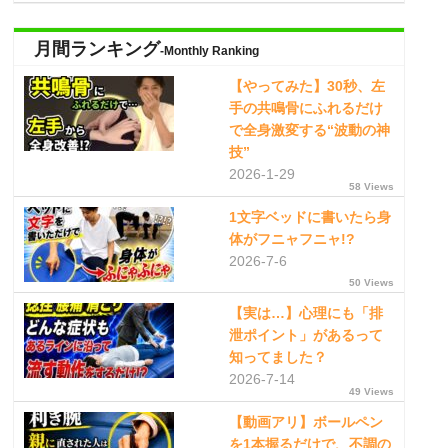
月間ランキング
-Monthly Ranking
【やってみた】30秒、左
手の共鳴骨にふれるだけ
で全身激変する“波動の神
技”
2026-1-29
58 Views
1文字ベッドに書いたら身
体がフニャフニャ!?
2026-7-6
50 Views
【実は…】心理にも「排
泄ポイント」があるって
知ってました？
2026-7-14
49 Views
【動画アリ】ボールペン
を1本握るだけで、不調の