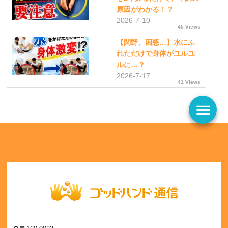
原因がわかる！？
2026-7-10
45 Views
【関野、困惑…】水にふ
れただけで身体がユルユ
ルに…？
2026-7-17
41 Views
menu