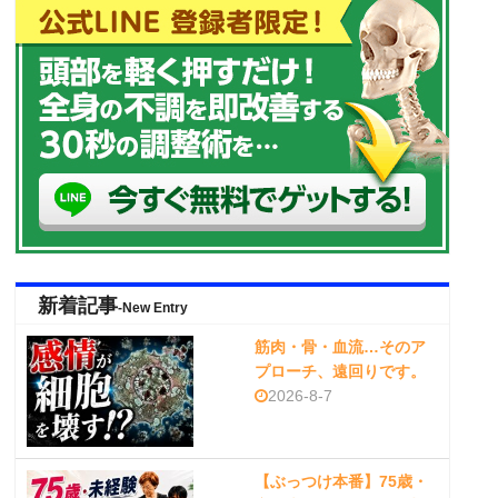
新着記事
-New Entry
筋肉・骨・血流…そのア
プローチ、遠回りです。
2026-8-7
【ぶっつけ本番】75歳・