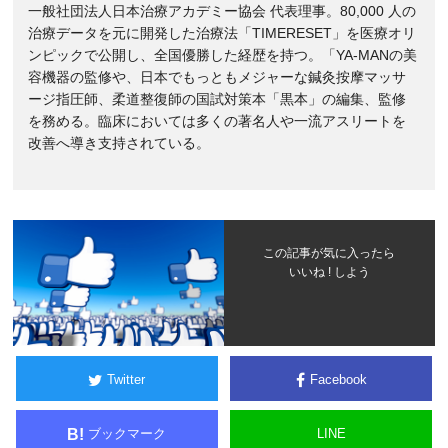
一般社団法人日本治療アカデミー協会 代表理事。80,000 人の
治療データを元に開発した治療法「TIMERESET」を医療オリ
ンピックで公開し、全国優勝した経歴を持つ。「YA-MANの美
容機器の監修や、日本でもっともメジャーな鍼灸按摩マッサ
ージ指圧師、柔道整復師の国試対策本「黒本」の編集、監修
を務める。臨床においては多くの著名人や一流アスリートを
改善へ導き支持されている。
この記事が気に入ったら
いいね ! しよう
Twitter
Facebook
ブックマーク
LINE
B!