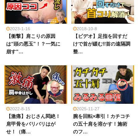
2023-1-16
2018-10-8
【衝撃】肩こりの原因
【ビデオ】足指を回すだ
は“頭の悪玉”！？一気に
けで首が緩む!!首の遠隔調
崩す“…
整…
2022-8-15
2025-11-27
【激痛】おじさん悶絶！
腕を回転×牽引！カチコチ
肩甲骨をバリバリはが
の五十肩を溶かす！施術
せ！（痛…
のフ…