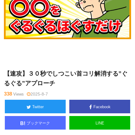
吉
Warning
: Undefined variable $tagname in
/home/kudoken1/god
岡 正
hand-tsushin.com/public_html/wp-content/themes/side_winder/
洋
single.php
on line
26
【速攻】３０秒でしつこい首コリ解消する”ぐ
るぐる”アプローチ
338
Views
2025-8-7
Twitter
Facebook
ブックマーク
LINE
B!