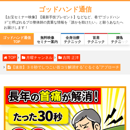
ゴッドハンド通信
【お宝セミナー映像】【最新手技プレゼント】などなど、巷で“ゴッドハン
ド”と呼ばれるプロ整体師の貴重な情報を「誰かを助けたい」と願うあなたへ
お届けします！
ゴッドハンド通信
無料映像
全身治療
首肩
腰痛
TOP
セミナー案内
テクニック
テクニック
テクニック
TOP
月曜チャンネル
吉岡 正洋
【速攻】３０秒でしつこい首コリ解消する”ぐるぐる”アプローチ