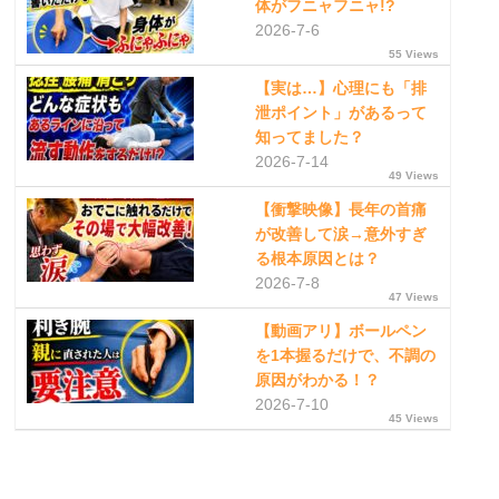
体がフニャフニャ!?
2026-7-6
55 Views
【実は…】心理にも「排
泄ポイント」があるって
知ってました？
2026-7-14
49 Views
【衝撃映像】長年の首痛
が改善して涙→意外すぎ
る根本原因とは？
2026-7-8
47 Views
【動画アリ】ボールペン
を1本握るだけで、不調の
原因がわかる！？
2026-7-10
45 Views