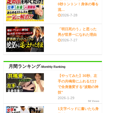
0秒トントン！身体の毒を
流…
2026-7-28
「明日死のう」と思った
男が世界一になれた理由
2026-7-27
月間ランキング
-Monthly Ranking
【やってみた】30秒、左
手の共鳴骨にふれるだけ
で全身激変する“波動の神
技”
2026-1-29
58 Views
1文字ベッドに書いたら身