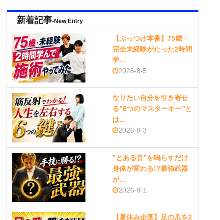
新着記事
-New Entry
【ぶっつけ本番】75歳・
完全未経験がたった2時間
学…
2026-8-5
なりたい自分を引き寄せ
る”6つのマスターキー”と
は…
2026-8-3
”とある音”を鳴らすだけ
身体が変わる!?最強武器
が…
2026-8-1
【夏休み企画】足の爪を2