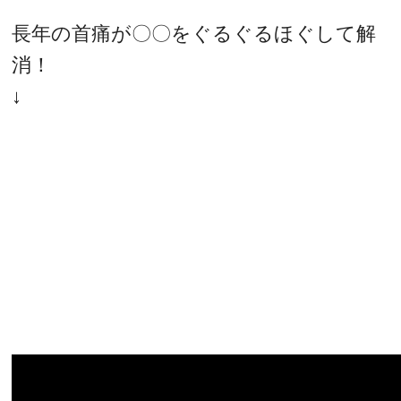
長年の首痛が〇〇をぐるぐるほぐして解
消！
↓