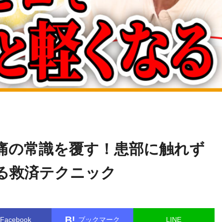
横井
name in
/home/kudoken1/godhand-tsushin.com/public_html/w
伸幸
le.php
on line
26
痛の常識を覆す！患部に触れず
る救済テクニック
B!
Facebook
ブックマーク
LINE