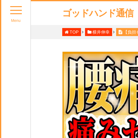
ゴッドハンド通信
Menu
TOP
横井伸幸
【負担