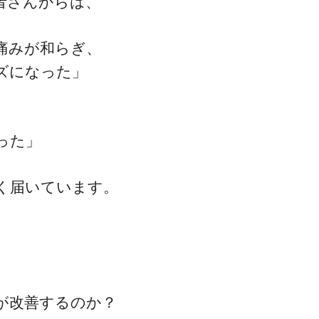
者さんからは、
痛みが和らぎ、
ズになった」
った」
く届いています。
。
が改善するのか？