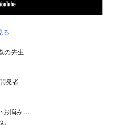
見る
覧の先生
～』開発者
いお悩み…
ね。