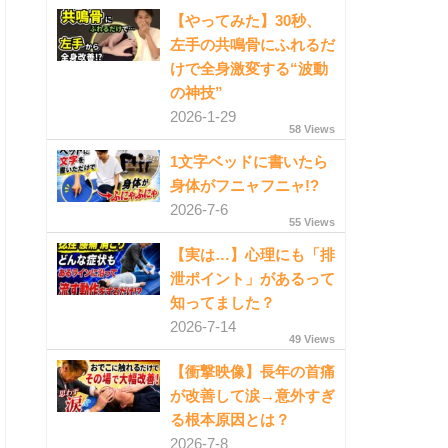
【やってみた】30秒、
左手の共鳴骨にふれるだ
けで全身激変する“波動
の神技”
2026-1-29
58 Views
1文字ベッドに書いたら
身体がフニャフニャ!?
2026-7-6
55 Views
【実は…】心理にも「排
泄ポイント」があるって
知ってました？
2026-7-14
49 Views
【衝撃映像】長年の首痛
が改善して涙→意外すぎ
る根本原因とは？
2026-7-8