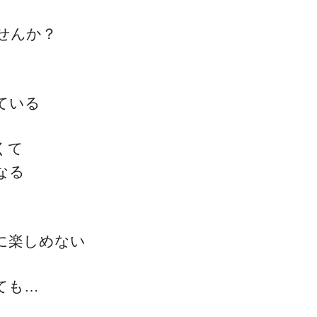
せんか？
ている
一流の整体師セミナー
無料映像＆ご案内ページ
くて
なる
首・肩テクニック
に楽しめない
ても…