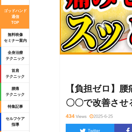
ゴッドハンド
通信
TOP
無料映像
セミナー案内
全身治療
テクニック
Warning
: Undefined variable $tag
首肩
p-content/themes/side_winder/sing
テクニック
【負担ゼロ】腰
腰痛
テクニック
〇〇で改善させ
特集記事
434
2025-6-25
Views
セルフケア
指導
Twitter