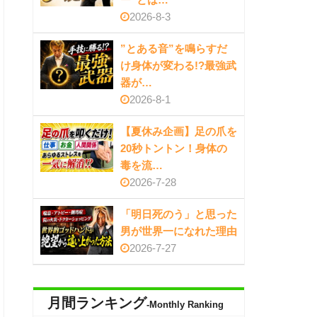
2026-8-3
”とある音”を鳴らすだ
け身体が変わる!?最強武
器が…
2026-8-1
【夏休み企画】足の爪を
20秒トントン！身体の
毒を流…
2026-7-28
「明日死のう」と思った
男が世界一になれた理由
2026-7-27
月間ランキング
-Monthly Ranking