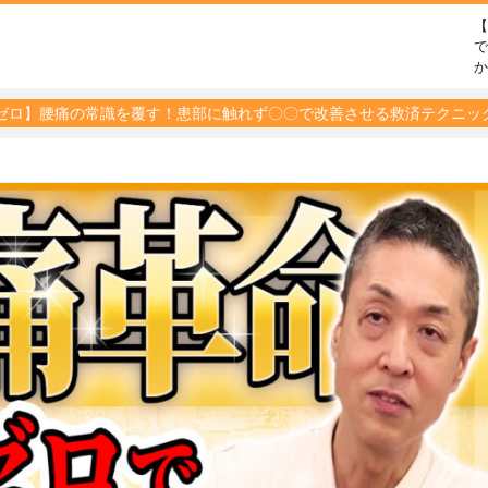
で
ゼロ】腰痛の常識を覆す！患部に触れず〇〇で改善させる救済テクニッ