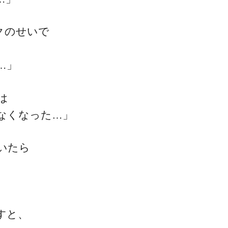
クのせいで
…」
一流の整体師セミナー
は
無料映像＆ご案内ページ
なくなった…」
いたら
首・肩テクニック
すと、