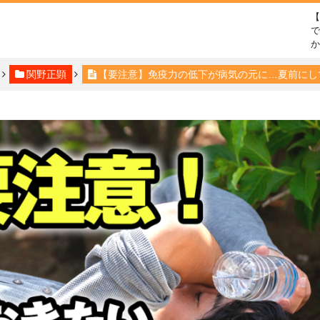
で
関野正顕
【要注意】免疫力の低下が病気の元に…夏前にし