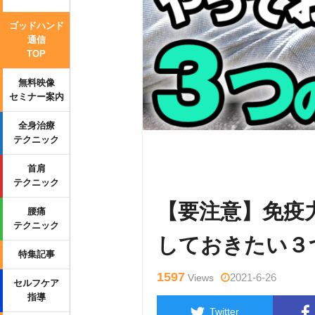
ゴッドハンド
通信
TOP
無料映像
セミナー案内
全身治療
テクニック
Warning
: Undefined variable $tag
首肩
p-content/themes/side_winder/sing
テクニック
【要注意】免疫
腰痛
テクニック
しておきたい３
特集記事
1597
2021-6-26
Views
セルフケア
指導
Twitter