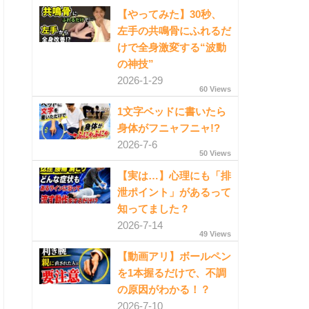
【やってみた】30秒、
左手の共鳴骨にふれるだ
けで全身激変する“波動
の神技”
2026-1-29
60 Views
1文字ベッドに書いたら
身体がフニャフニャ!?
2026-7-6
50 Views
【実は…】心理にも「排
泄ポイント」があるって
知ってました？
2026-7-14
49 Views
【動画アリ】ボールペン
を1本握るだけで、不調
の原因がわかる！？
2026-7-10