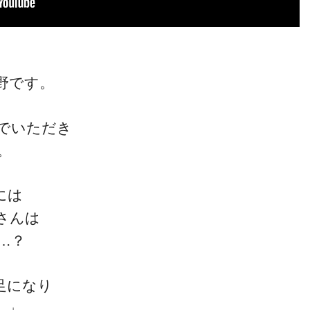
野です。
でいただき
。
には
さんは
…？
足になり
…」