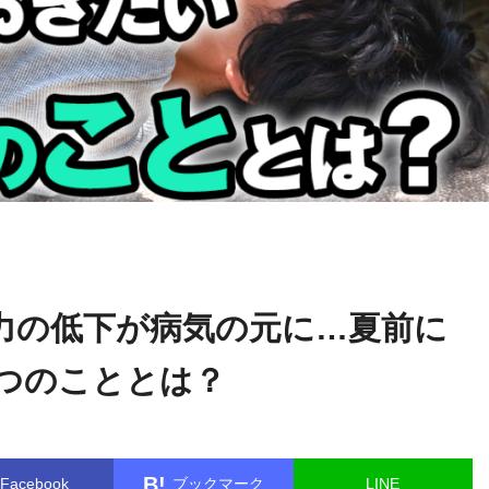
関野
name in
/home/kudoken1/godhand-tsushin.com/public_html/w
正顕
le.php
on line
26
力の低下が病気の元に…夏前に
つのこととは？
B!
Facebook
ブックマーク
LINE