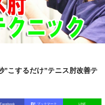
関野
name in
/home/kudoken1/godhand-tsushin.com/public_html/w
正顕
le.php
on line
26
秒”こするだけ”テニス肘改善テ
B!
Facebook
ブックマーク
LINE