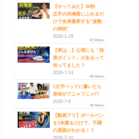
【やってみた】30秒、
左手の共鳴骨にふれるだ
けで全身激変する“波動
の神技”
2026-1-29
57 Views
【実は…】心理にも「排
泄ポイント」があるって
知ってました？
2026-7-14
49 Views
1文字ベッドに書いたら
身体がフニャフニャ!?
2026-7-6
49 Views
【動画アリ】ボールペン
を1本握るだけで、不調
の原因がわかる！？
2026-7-10