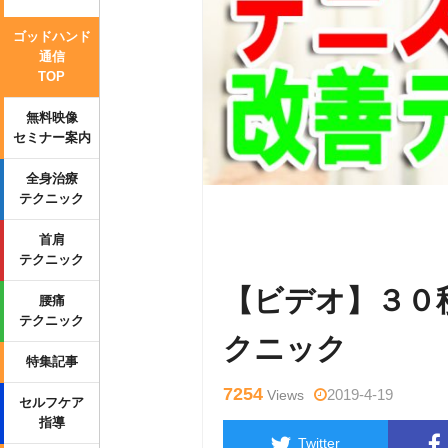
ゴッドハンド
通信
TOP
無料映像
セミナー案内
全身治療
テクニック
Warning
: Undefined variable $tag
首肩
p-content/themes/side_winder/sing
テクニック
【ビデオ】３０
腰痛
テクニック
クニック
特集記事
7254
2019-4-19
Views
セルフケア
指導
Twitter