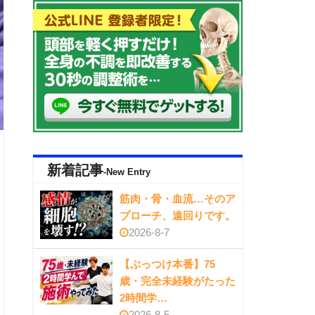
新着記事
-New Entry
筋肉・骨・血流…そのア
プローチ、遠回りです。
2026-8-7
【ぶっつけ本番】75
歳・完全未経験がたった
2時間学…
2026-8-5