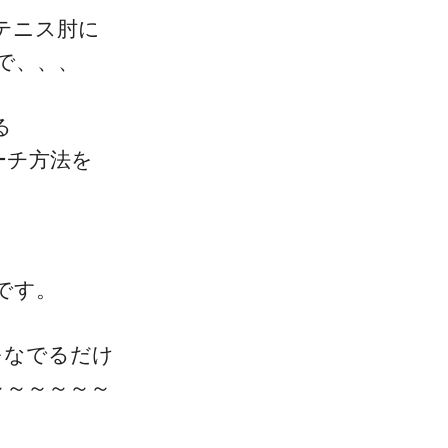
テニス肘に
で、、、
る
ーチ方法を
一流の整体師セミナー
無料映像＆ご案内ページ
です。
首・肩テクニック
をなでるだけ
～～～～～～