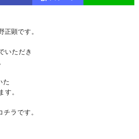
野正顕です。
でいただき
。
いた
ます。
コチラです。