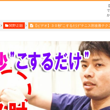
で
関野正顕
【ビデオ】３０秒"こするだけ"テニス肘改善テク