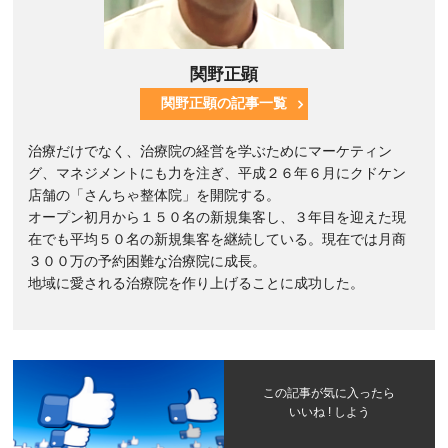
関野正顕
関野正顕の記事一覧
治療だけでなく、治療院の経営を学ぶためにマーケティン
グ、マネジメントにも力を注ぎ、平成２６年６月にクドケン
店舗の「さんちゃ整体院」を開院する。
オープン初月から１５０名の新規集客し、３年目を迎えた現
在でも平均５０名の新規集客を継続している。現在では月商
３００万の予約困難な治療院に成長。
地域に愛される治療院を作り上げることに成功した。
この記事が気に入ったら
いいね ! しよう