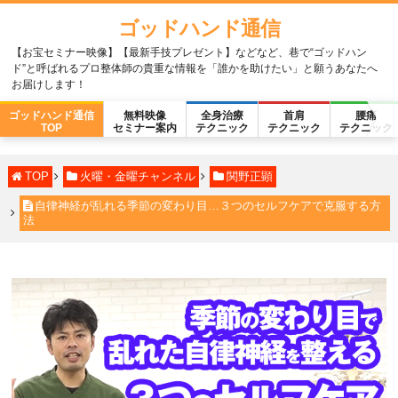
ゴッドハンド通信
【お宝セミナー映像】【最新手技プレゼント】などなど、巷で“ゴッドハン
ド”と呼ばれるプロ整体師の貴重な情報を「誰かを助けたい」と願うあなたへ
お届けします！
ゴッドハンド通信
無料映像
全身治療
首肩
腰痛
TOP
セミナー案内
テクニック
テクニック
テクニック
TOP
火曜・金曜チャンネル
関野正顕
自律神経が乱れる季節の変わり目…３つのセルフケアで克服する方
法