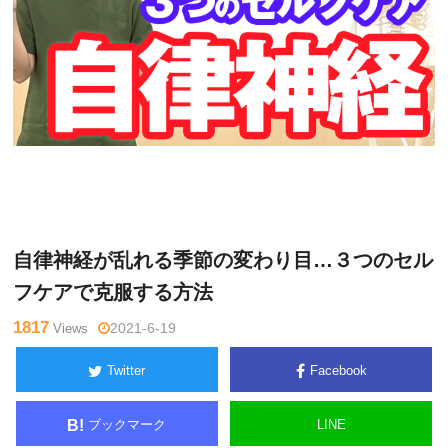
関
Warning
: Undefined variable $tagname in
/home/kudoken1/god
野正
hand-tsushin.com/public_html/wp-content/themes/side_winder/
顕
single.php
on line
26
自律神経が乱れる季節の変わり目…３つのセル
フケアで克服する方法
1817
Views
2021-6-19
Twitter
Facebook
ブックマーク
LINE
B!