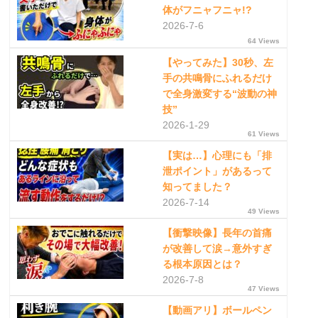
体がフニャフニャ!?
2026-7-6
64 Views
【やってみた】30秒、左
手の共鳴骨にふれるだけ
で全身激変する“波動の神
技”
2026-1-29
61 Views
【実は…】心理にも「排
泄ポイント」があるって
知ってました？
2026-7-14
49 Views
【衝撃映像】長年の首痛
が改善して涙→意外すぎ
る根本原因とは？
2026-7-8
47 Views
【動画アリ】ボールペン