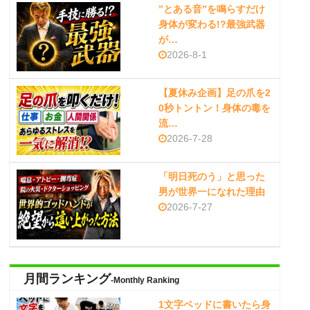
”とある音”を鳴らすだけ
身体が変わる!?最強武器
が…
2026-8-1
【夏休み企画】足の爪を2
0秒トントン！身体の毒を
流…
2026-7-28
「明日死のう」と思った
男が世界一になれた理由
2026-7-27
月間ランキング
-Monthly Ranking
1文字ベッドに書いたら身