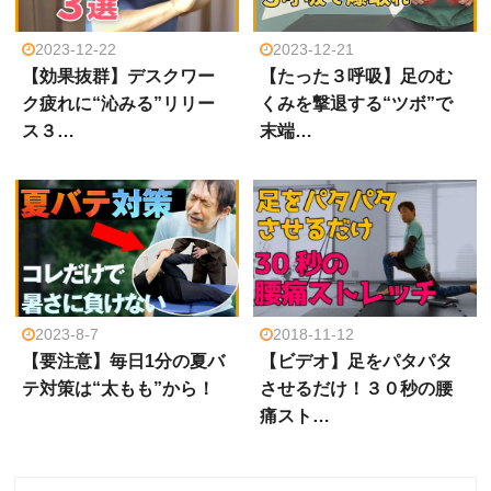
2023-12-22
2023-12-21
【効果抜群】デスクワー
【たった３呼吸】足のむ
ク疲れに“沁みる”リリー
くみを撃退する“ツボ”で
ス３…
末端…
2023-8-7
2018-11-12
【要注意】毎日1分の夏バ
【ビデオ】足をパタパタ
テ対策は“太もも”から！
させるだけ！３０秒の腰
痛スト…