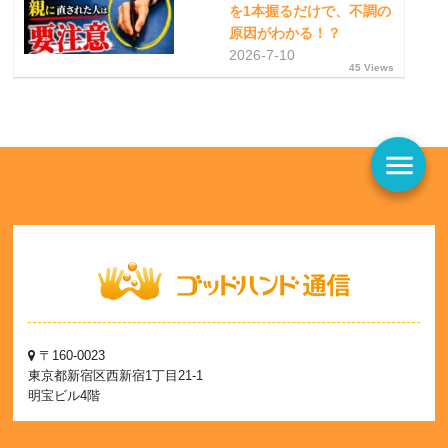
を1本握るだけで、不調の
原因がわかる！？
2026-7-10
45 Views
menu
〒160-0023
東京都新宿区西新宿1丁目21-1
明宝ビル4階