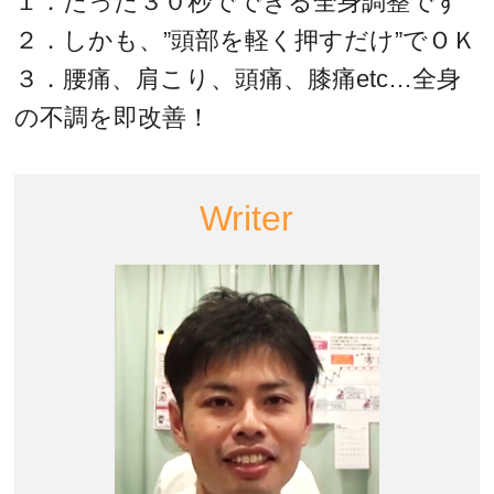
１．たった３０秒でできる全身調整です
２．しかも、”頭部を軽く押すだけ”でＯＫ
３．腰痛、肩こり、頭痛、膝痛etc…全身
の不調を即改善！
Writer