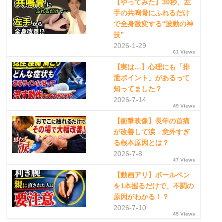
【やってみた】30秒、左
手の共鳴骨にふれるだけ
で全身激変する“波動の神
技”
2026-1-29
61 Views
【実は…】心理にも「排
泄ポイント」があるって
知ってました？
2026-7-14
49 Views
【衝撃映像】長年の首痛
が改善して涙→意外すぎ
る根本原因とは？
2026-7-8
47 Views
【動画アリ】ボールペン
を1本握るだけで、不調の
原因がわかる！？
2026-7-10
45 Views