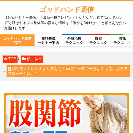
ゴッドハンド通信
【お宝セミナー映像】【最新手技プレゼント】などなど、巷で“ゴッドハン
ド”と呼ばれるプロ整体師の貴重な情報を「誰かを助けたい」と願うあなたへ
お届けします！
ゴッドハンド通信
無料映像
全身治療
首肩
腰痛
TOP
セミナー案内
テクニック
テクニック
テクニック
TOP
横井伸幸
股関節ストレッチより前ももの●●筋!?一撃で全身ゆるゆるになるア
プローチとは…⁉