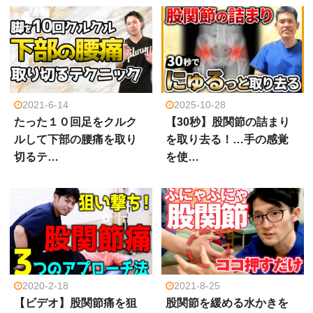
2021-6-14
2025-10-28
たった１０回足をクルク
【30秒】股関節の詰まり
ルして下部の腰痛を取り
を取り去る！…手の感覚
切るテ…
を使…
2020-2-18
2021-8-25
【ビデオ】股関節痛を狙
股関節を緩める水かきを