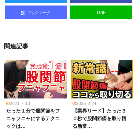
ブックマーク
LINE
B!
関連記事
2021-7-13
2025-3-24
たった１分で股関節をフ
【業界リード】たった３
ニャフニャにするテクニ
０秒で股関節痛を取り切
ックは…
る新常…