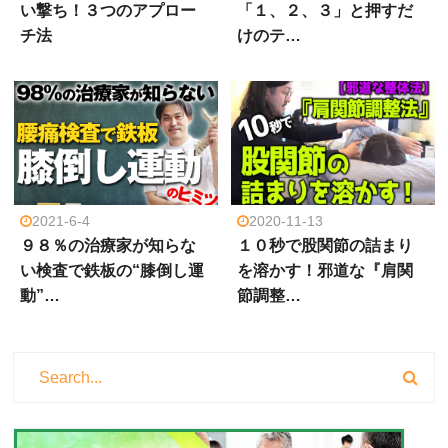
い撃ち！３つのアプロー
「１、２、３」と押すだ
チ法
けのテ…
2021-6-4
2020-11-13
９８％の治療家が知らな
１０秒で股関節の詰まり
い検査で鉄板の“膝倒し運
を溶かす！邪道な『肩関
動”…
節調整…