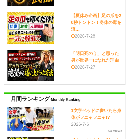
【夏休み企画】足の爪を2
0秒トントン！身体の毒を
流…
2026-7-28
「明日死のう」と思った
男が世界一になれた理由
2026-7-27
月間ランキング
-Monthly Ranking
1文字ベッドに書いたら身
体がフニャフニャ!?
2026-7-6
64 Views