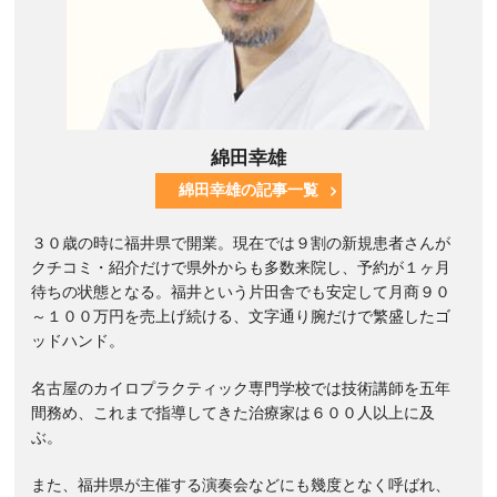
綿田幸雄
綿田幸雄の記事一覧
３０歳の時に福井県で開業。現在では９割の新規患者さんが
クチコミ・紹介だけで県外からも多数来院し、予約が１ヶ月
待ちの状態となる。福井という片田舎でも安定して月商９０
～１００万円を売上げ続ける、文字通り腕だけで繁盛したゴ
ッドハンド。
名古屋のカイロプラクティック専門学校では技術講師を五年
間務め、これまで指導してきた治療家は６００人以上に及
ぶ。
また、福井県が主催する演奏会などにも幾度となく呼ばれ、