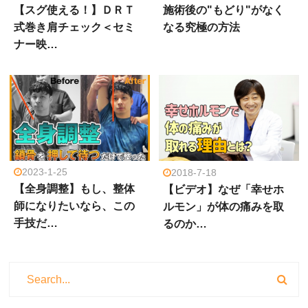
【スグ使える！】ＤＲＴ
施術後の"もどり"がなく
式巻き肩チェック＜セミ
なる究極の方法
ナー映…
2023-1-25
2018-7-18
【全身調整】もし、整体
【ビデオ】なぜ「幸せホ
師になりたいなら、この
ルモン」が体の痛みを取
手技だ…
るのか…