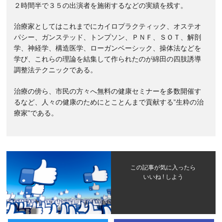
２時間半で３５の出演者を施術するなどの実績を残す。
治療家としてはこれまでにカイロプラクティック、オステオ
パシー、ガンステッド、トンプソン、ＰＮＦ、ＳＯＴ、解剖
学、神経学、構造医学、ローガンベーシック、操体法などを
学び、これらの理論を結集して作られたのが綿田の四肢誘導
調整法テクニックである。
治療の傍ら、市民の方々へ無料の健康セミナーを多数開催す
るなど、人々の健康のためにとことんまで貢献する”生粋の治
療家”である。
この記事が気に入ったら
いいね ! しよう