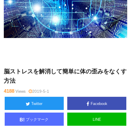
水曜
Warning
: Undefined variable $tagname in
/home/kudoken1/g
チャン
odhand-tsushin.com/public_html/wp-content/themes/side_wi
ネル
nder/single.php
on line
26
脳ストレスを解消して簡単に体の歪みをなくす
方法
4188
Views
2019-5-1
Twitter
Facebook
ブックマーク
LINE
B!