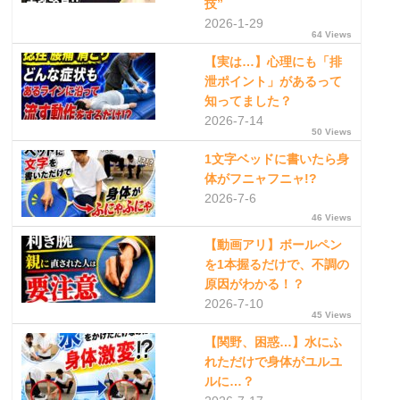
技”
2026-1-29
64 Views
【実は…】心理にも「排
泄ポイント」があるって
知ってました？
2026-7-14
50 Views
1文字ベッドに書いたら身
体がフニャフニャ!?
2026-7-6
46 Views
【動画アリ】ボールペン
を1本握るだけで、不調の
原因がわかる！？
2026-7-10
45 Views
【関野、困惑…】水にふ
れただけで身体がユルユ
ルに…？