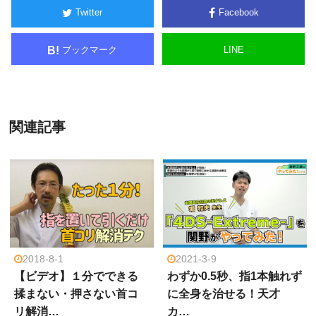
Twitter
Facebook
ブックマーク
LINE
B!
関連記事
2018-8-1
2021-3-9
【ビデオ】１分でできる
わずか0.5秒、指1本触れず
揉まない・押さない首コ
に全身を治せる！天才
リ解消…
カ…