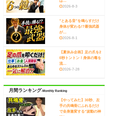
は…
2026-8-3
”とある音”を鳴らすだけ
身体が変わる!?最強武器
が…
2026-8-1
【夏休み企画】足の爪を2
0秒トントン！身体の毒を
流…
2026-7-28
月間ランキング
-Monthly Ranking
【やってみた】30秒、左
手の共鳴骨にふれるだけ
で全身激変する“波動の神