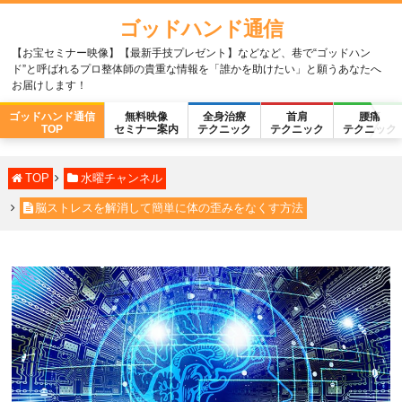
ゴッドハンド通信
【お宝セミナー映像】【最新手技プレゼント】などなど、巷で“ゴッドハン
ド”と呼ばれるプロ整体師の貴重な情報を「誰かを助けたい」と願うあなたへ
お届けします！
ゴッドハンド通信
無料映像
全身治療
首肩
腰痛
TOP
セミナー案内
テクニック
テクニック
テクニック
TOP
水曜チャンネル
脳ストレスを解消して簡単に体の歪みをなくす方法