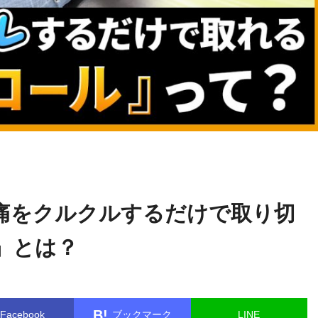
横井
name in
/home/kudoken1/godhand-tsushin.com/public_html/w
伸幸
le.php
on line
26
痛をクルクルするだけで取り切
』とは？
B!
Facebook
ブックマーク
LINE