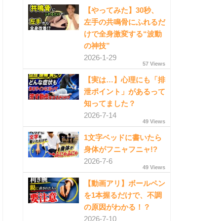
【やってみた】30秒、
左手の共鳴骨にふれるだ
けで全身激変する“波動
の神技”
2026-1-29
57 Views
【実は…】心理にも「排
泄ポイント」があるって
知ってました？
2026-7-14
49 Views
1文字ベッドに書いたら
身体がフニャフニャ!?
2026-7-6
49 Views
【動画アリ】ボールペン
を1本握るだけで、不調
の原因がわかる！？
2026-7-10