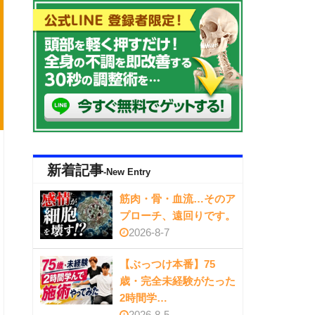
新着記事
-New Entry
筋肉・骨・血流…そのア
プローチ、遠回りです。
2026-8-7
【ぶっつけ本番】75
歳・完全未経験がたった
2時間学…
2026-8-5