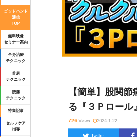
ゴッドハンド
通信
TOP
無料映像
セミナー案内
全身治療
テクニック
Warning
: Undefined variable $tag
首肩
p-content/themes/side_winder/sing
テクニック
【簡単】股関節
腰痛
テクニック
る『３Ｐロール
特集記事
726
2024-1-22
Views
セルフケア
指導
Twitter