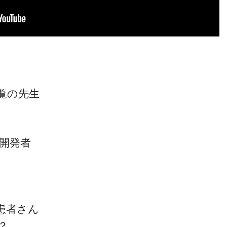
覧の先生
～』開発者
患者さん
？