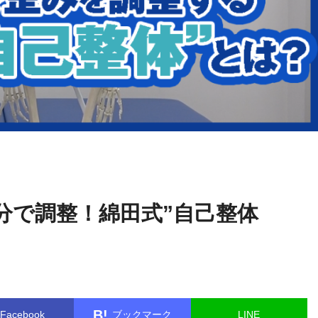
水曜チ
name in
/home/kudoken1/godhand-tsushin.com/public_ht
ャンネル
single.php
on line
26
分で調整！綿田式”自己整体
B!
Facebook
ブックマーク
LINE