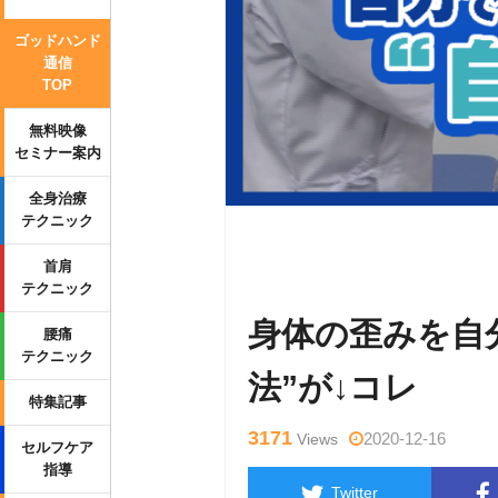
ゴッドハンド
通信
TOP
無料映像
セミナー案内
全身治療
テクニック
Warning
: Undefined variable $tag
首肩
ml/wp-content/themes/side_winder/
テクニック
身体の歪みを自
腰痛
テクニック
法”が↓コレ
特集記事
3171
2020-12-16
Views
セルフケア
指導
Twitter