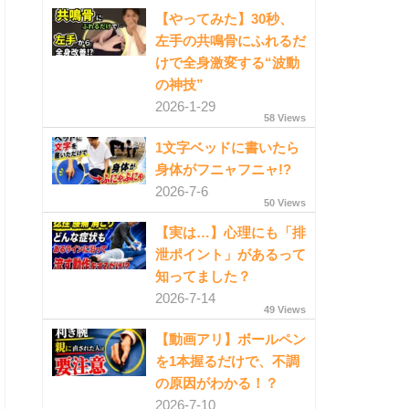
【やってみた】30秒、
左手の共鳴骨にふれるだ
けで全身激変する“波動
の神技”
2026-1-29
58 Views
1文字ベッドに書いたら
身体がフニャフニャ!?
2026-7-6
50 Views
【実は…】心理にも「排
泄ポイント」があるって
知ってました？
2026-7-14
49 Views
【動画アリ】ボールペン
を1本握るだけで、不調
の原因がわかる！？
2026-7-10