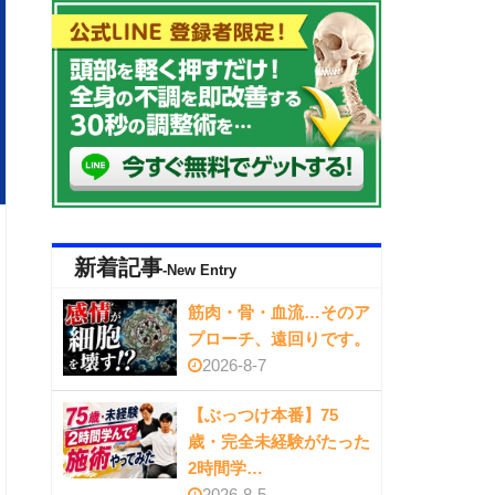
新着記事
-New Entry
筋肉・骨・血流…そのア
プローチ、遠回りです。
2026-8-7
【ぶっつけ本番】75
歳・完全未経験がたった
2時間学…
2026-8-5