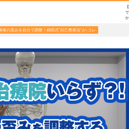
で
身体の歪みを自分で調整！綿田式"自己整体法"が↓コレ