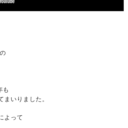
者の
。
年も
てまいりました。
によって