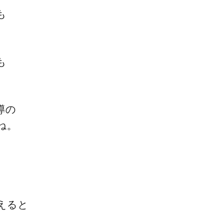
も
も
、
一流の整体師セミナー
無料映像＆ご案内ページ
導の
ね。
首・肩テクニック
えると