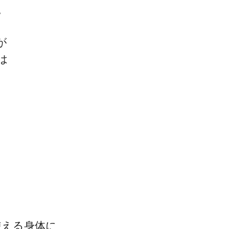
。
が
は
使える身体に