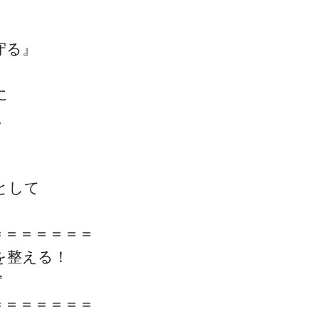
守る』
ゴッドハンド通信とは
に
。
として
＝＝＝＝＝＝＝
を整える！
”
＝＝＝＝＝＝＝