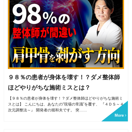
９８％の患者が身体を壊す！？ダメ整体師
ほどやりがちな施術ミスとは？
【９８％の患者が身体を壊す！？ダメ整体師ほどやりがちな施術ミ
スとは】 こんにちは、あなたの“現場の常識”を覆す、 『４ＤＳ～４
次元調整法～』 開発者の堀和夫です。 突……
More