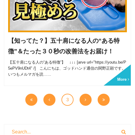
【知ってた？】五十肩になる人の“ある特
徴”＆たった３０秒の改善法をお届け！
【五十肩になる人の“ある特徴”】 ↓↓↓ [arve url="https://youtu.be/P
5ePV9nUDt4" /] こんにちは、ゴッドハンド通信の関野正顕です。
いつもメルマガを読……
More
3