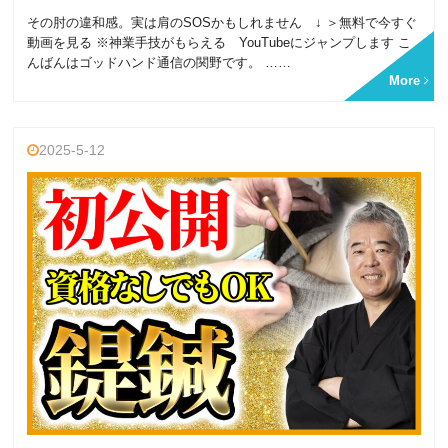
その肘の違和感。実は肩のSOSかもしれません ↓ ＞無料で今すぐ
動画を見る ※神業手技がもらえる YouTubeにジャンプします こ
んばんはゴッドハンド通信の関野です。 ……
More
2025-5-12