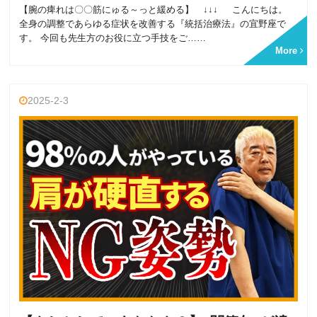
【腕の痺れは〇〇筋にゅる～っと緩める】 ↓↓↓ こんにちは。
全身の調整であらゆる症状を改善する『統括治療法』の宜野座で
す。 今回も先生方のお役に立つ手技をご……
More
2025-2-3