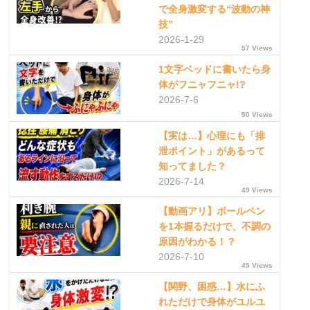
で全身激変する“波動の神
技”
2026-1-29
57 Views
1文字ベッドに書いたら身
体がフニャフニャ!?
2026-7-6
50 Views
【実は…】心理にも「排
泄ポイント」があるって
知ってました？
2026-7-14
49 Views
【動画アリ】ボールペン
を1本握るだけで、不調の
原因がわかる！？
2026-7-10
45 Views
【関野、困惑…】水にふ
れただけで身体がユルユ