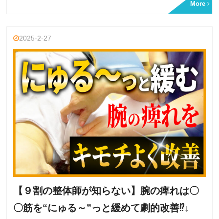
More
2025-2-27
【９割の整体師が知らない】腕の痺れは〇
〇筋を“にゅる～”っと緩めて劇的改善⁉↓