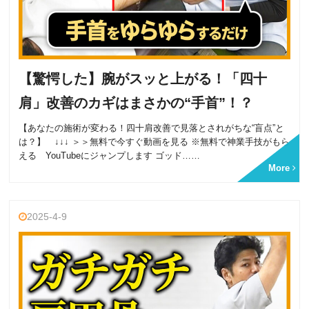
【驚愕した】腕がスッと上がる！「四十
肩」改善のカギはまさかの“手首”！？
【あなたの施術が変わる！四十肩改善で見落とされがちな“盲点”と
は？】 ↓↓↓ ＞＞無料で今すぐ動画を見る ※無料で神業手技がもら
える YouTubeにジャンプします ゴッド……
More
2025-4-9