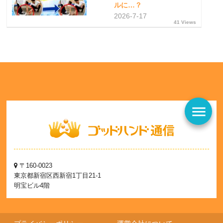
ルに…？
2026-7-17
41 Views
menu
〒160-0023
東京都新宿区西新宿1丁目21-1
明宝ビル4階