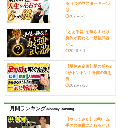
る”6つのマスターキー”と
は…
2026-8-3
”とある音”を鳴らすだけ
身体が変わる!?最強武器
が…
2026-8-1
【夏休み企画】足の爪を2
0秒トントン！身体の毒を
流…
2026-7-28
月間ランキング
-Monthly Ranking
【やってみた】30秒、左
手の共鳴骨にふれるだけ