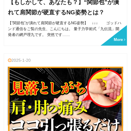
【もしかして、あなたも？】“関節包”が潰
れて肩関節が硬直するNG姿勢とは？
【“関節包”が潰れて肩関節が硬直するNG姿勢】 ↓↓↓ ゴッドハ
ンド通信をご覧の先生、こんにちは。 量子力学術式「九伝流」開
発者の網戸理九です。 突然です……
More
2025-1-20