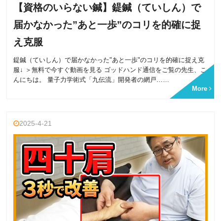
【資格のいらない鍼】鍉鍼（ていしん）で
届かなかった”あと一歩”のコリを的確に捉
え克服
鍉鍼（ていしん）で届かなかった"あと一歩"のコリを的確に捉え克
服↓ ＞無料で今すぐ動画を見る ゴッドハンド通信をご覧の先生、こ
んにちは。 量子力学術式「九伝流」開発者の網戸……
More
2025-4-21