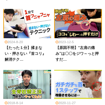
2024-8-20
2023-12-5
【たった１分】揉まな
【原因不明】“左肩の痛
い・押さない『首コリ』
み”は〇〇をジワ～っと押
解消テク…
すだ…
2018-8-14
2020-11-27