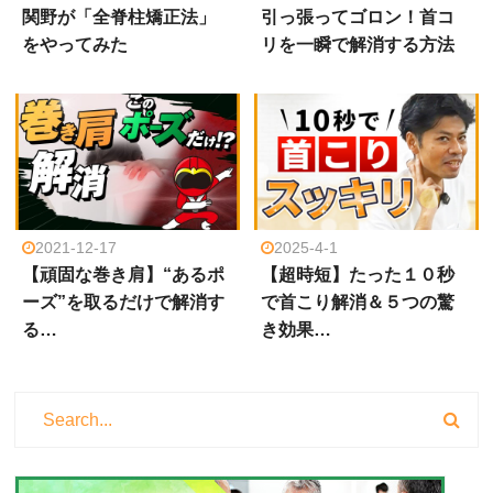
関野が「全脊柱矯正法」
引っ張ってゴロン！首コ
をやってみた
リを一瞬で解消する方法
2021-12-17
2025-4-1
【頑固な巻き肩】“あるポ
【超時短】たった１０秒
ーズ”を取るだけで解消す
で首こり解消＆５つの驚
る…
き効果…