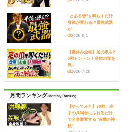
”とある音”を鳴らすだけ
身体が変わる!?最強武器
が…
2026-8-1
【夏休み企画】足の爪を2
0秒トントン！身体の毒を
流…
2026-7-28
月間ランキング
-Monthly Ranking
【やってみた】30秒、左
手の共鳴骨にふれるだけ
で全身激変する“波動の神
技”