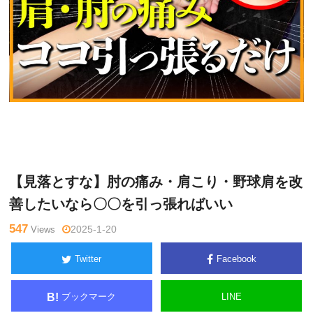
鈴
Warning
: Undefined variable $tagname in
/home/kudoken1/god
木一
hand-tsushin.com/public_html/wp-content/themes/side_winder/
登
single.php
on line
26
【見落とすな】肘の痛み・肩こり・野球肩を改
善したいなら〇〇を引っ張ればいい
547
Views
2025-1-20
Twitter
Facebook
ブックマーク
LINE
B!