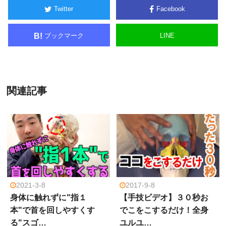
Twitter
Facebook
ブックマーク
LINE
B!
関連記事
2021-3-8
2017-9-8
身体に触れずに"指１
【手技ビデオ】３０秒お
本"で首を回しやすくす
でこをこするだけ！全身
る"スゴ…
ユルユ…