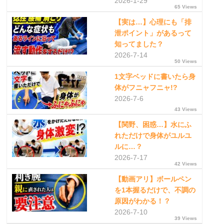
2026-1-29
65 Views
【実は…】心理にも「排
泄ポイント」があるって
知ってました？
2026-7-14
50 Views
1文字ベッドに書いたら身
体がフニャフニャ!?
2026-7-6
43 Views
【関野、困惑…】水にふ
れただけで身体がユルユ
ルに…？
2026-7-17
42 Views
【動画アリ】ボールペン
を1本握るだけで、不調の
原因がわかる！？
2026-7-10
39 Views