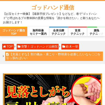
ゴッドハンド通信
【お宝セミナー映像】【最新手技プレゼント】などなど、巷で“ゴッドハン
ド”と呼ばれるプロ整体師の貴重な情報を「誰かを助けたい」と願うあなたへ
お届けします！
ゴッドハンド通信
無料映像
全身治療
首肩
腰痛
TOP
セミナー案内
テクニック
テクニック
テクニック
TOP
突撃！ゴッドハンド治療院
鈴木一登
【見落とすな】肘の痛み・肩こり・野球肩を改善したいなら〇〇を
引っ張ればいい