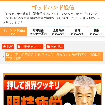
ゴッドハンド通信
【お宝セミナー映像】【最新手技プレゼント】などなど、巷で“ゴッドハン
ド”と呼ばれるプロ整体師の貴重な情報を「誰かを助けたい」と願うあなたへ
お届けします！
ゴッドハンド通信
無料映像
全身治療
首肩
腰痛
TOP
セミナー案内
テクニック
テクニック
テクニック
TOP
月曜チャンネル
網戸理九
【一撃】眼精疲労は3回コレして！知らないと絶対損する…“秘密の
ツボ”とは⁉