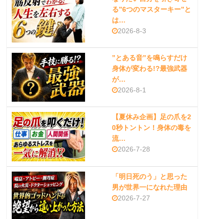
る”6つのマスターキー”と
は…
2026-8-3
”とある音”を鳴らすだけ
身体が変わる!?最強武器
が…
2026-8-1
【夏休み企画】足の爪を2
0秒トントン！身体の毒を
流…
2026-7-28
「明日死のう」と思った
男が世界一になれた理由
2026-7-27