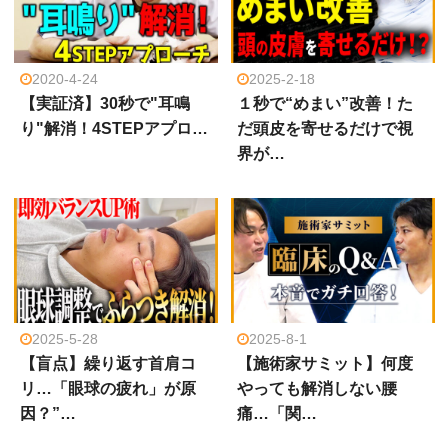
2020-4-24
2025-2-18
【実証済】30秒で"耳鳴
１秒で“めまい”改善！た
り"解消！4STEPアプロ…
だ頭皮を寄せるだけで視
界が…
2025-5-28
2025-8-1
【盲点】繰り返す首肩コ
【施術家サミット】何度
リ…「眼球の疲れ」が原
やっても解消しない腰
因？”…
痛…「関…