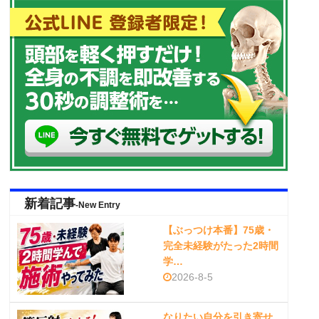
新着記事
-New Entry
【ぶっつけ本番】75歳・
完全未経験がたった2時間
学…
2026-8-5
なりたい自分を引き寄せ