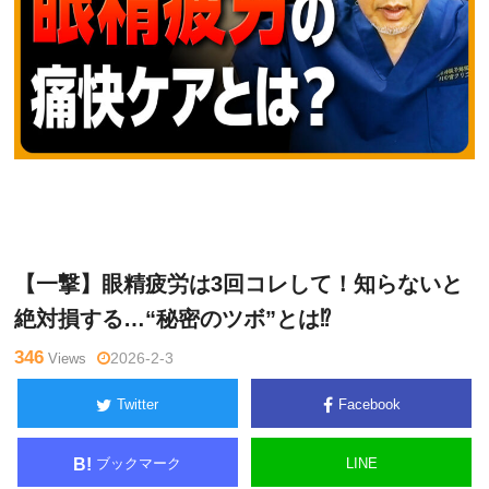
網
Warning
: Undefined variable $tagname in
/home/kudoken1/god
戸理
hand-tsushin.com/public_html/wp-content/themes/side_winder/
九
single.php
on line
26
【一撃】眼精疲労は3回コレして！知らないと
絶対損する…“秘密のツボ”とは⁉
346
Views
2026-2-3
Twitter
Facebook
ブックマーク
LINE
B!