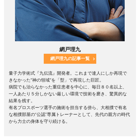
網戸理九
網戸理九の記事一覧
量子力学術式『九伝流』開発者。これまで達人にしか再現で
きなかった"神の領域"を「型」で再現した巨匠。
病院でも治らなかった重症患者を中心に、毎日８０名以上、
一人あたり５分しかない厳しい環境で技術を磨き、驚異的な
結果を残す。
有名プロスポーツ選手の施術を担当する傍ら、大相撲で有名
な相撲部屋の“公認”専属トレーナーとして、先代の親方の時代
から力士の身体を守り続ける。