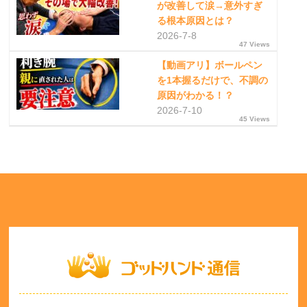
が改善して涙→意外すぎ
る根本原因とは？
2026-7-8
47 Views
【動画アリ】ボールペン
を1本握るだけで、不調の
原因がわかる！？
2026-7-10
45 Views