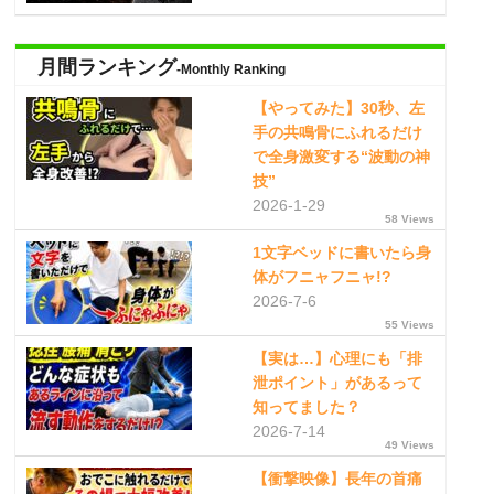
月間ランキング
-Monthly Ranking
【やってみた】30秒、左
手の共鳴骨にふれるだけ
で全身激変する“波動の神
技”
2026-1-29
58 Views
1文字ベッドに書いたら身
体がフニャフニャ!?
2026-7-6
55 Views
【実は…】心理にも「排
泄ポイント」があるって
知ってました？
2026-7-14
49 Views
【衝撃映像】長年の首痛