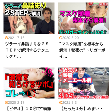
2021-7-16
2020-8-20
ツラーイ鼻詰まりを２Ｓ
"マスク頭痛"を根本から
ＴＥＰで解消するテクニ
解消！秘密の"トリガーポ
ックと…
イ…
2020-2-17
2021-9-3
【ビデオ】１０秒で"頭痛
【たった１分】めまい・